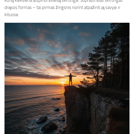
kurių kiekviena atspindi šviesą skirtingai. Suprasti šias skirtingas
drąsos formas – tai pirmas žingsnis norint atpažinti ją savyje ir
kituose.