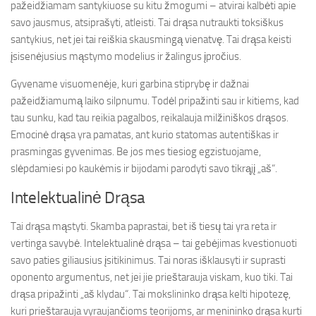
pažeidžiamam santykiuose su kitu žmogumi – atvirai kalbėti apie
savo jausmus, atsiprašyti, atleisti. Tai drąsa nutraukti toksiškus
santykius, net jei tai reiškia skausmingą vienatvę. Tai drąsa keisti
įsisenėjusius mąstymo modelius ir žalingus įpročius.
Gyvename visuomenėje, kuri garbina stiprybę ir dažnai
pažeidžiamumą laiko silpnumu. Todėl pripažinti sau ir kitiems, kad
tau sunku, kad tau reikia pagalbos, reikalauja milžiniškos drąsos.
Emocinė drąsa yra pamatas, ant kurio statomas autentiškas ir
prasmingas gyvenimas. Be jos mes tiesiog egzistuojame,
slėpdamiesi po kaukėmis ir bijodami parodyti savo tikrąjį „aš“.
Intelektualinė Drąsa
Tai drąsa mąstyti. Skamba paprastai, bet iš tiesų tai yra reta ir
vertinga savybė. Intelektualinė drąsa – tai gebėjimas kvestionuoti
savo paties giliausius įsitikinimus. Tai noras išklausyti ir suprasti
oponento argumentus, net jei jie prieštarauja viskam, kuo tiki. Tai
drąsa pripažinti „aš klydau“. Tai mokslininko drąsa kelti hipotezę,
kuri prieštarauja vyraujančioms teorijoms, ar menininko drąsa kurti