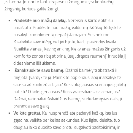
jis tampa. Jei norite tapti drąsesniu žmogumi, yra konkrečių
žingsnių, kuriuos galite žengti.
Pradėkite nuo mažų dalykų.
Nereikia iš karto šokti su
parašiutu. Pradėkite nuo mažų, valdomų iššūkių. Išdrįskite
pasakyti komplimentą nepažįstamajam. Susirinkime
išsakykite savo idėją, net jei bijote, kad ji pasirodys kvaila.
Nueikite vienas į kavinę ar kiną. Kiekvienas mažas žingsnis už
komforto zonos ribų stiprina jūsų „drąsos raumenį“ ir ruošia jį
didesniems iššūkiams.
Išanalizuokite savo baimę.
Dažnai baimė yra abstrakti ir
miglota. Įvardykite ją. Paimkite popieriaus lapą ir atsakykite
sau: ko aš konkrečiai bijau? Koks blogiausias scenarijus galėtų
nutikti? O koks geriausias? Koks yra realiausias scenarijus?
Dažnai, racionaliai išskaidžius baimę į sudedamąsias dalis, ji
praranda savo galią.
Veikite greitai.
Kai nusprendžiate padaryti kažką, kas jus
gąsdina, veikite per kelias sekundes. Kuo ilgiau delsite, tuo
daugiau laiko duosite savo protui sugalvoti pasiteisinimų ir