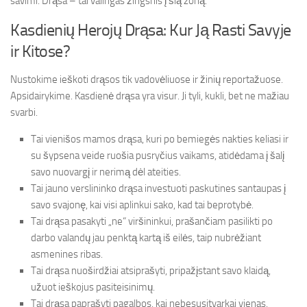
savimi. Drąsa – tai valingas žingsnis į šią zoną.
Kasdienių Herojų Drąsa: Kur Ją Rasti Savyje
ir Kitose?
Nustokime ieškoti drąsos tik vadovėliuose ir žinių reportažuose.
Apsidairykime. Kasdienė drąsa yra visur. Ji tyli, kukli, bet ne mažiau
svarbi.
Tai vienišos mamos drąsa, kuri po bemiegės nakties keliasi ir
su šypsena veide ruošia pusryčius vaikams, atidėdama į šalį
savo nuovargį ir nerimą dėl ateities.
Tai jauno verslininko drąsa investuoti paskutines santaupas į
savo svajonę, kai visi aplinkui sako, kad tai beprotybė.
Tai drąsa pasakyti „ne“ viršininkui, prašančiam pasilikti po
darbo valandų jau penktą kartą iš eilės, taip nubrėžiant
asmenines ribas.
Tai drąsa nuoširdžiai atsiprašyti, pripažįstant savo klaidą,
užuot ieškojus pasiteisinimų.
Tai drąsa paprašyti pagalbos, kai nebesusitvarkai vienas.