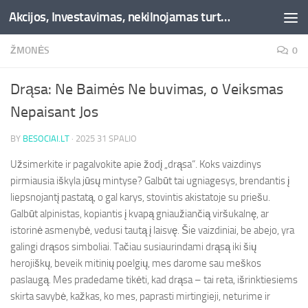
Akcijos, Investavimas, nekilnojamas turtas, kriptovaliutos - Besociai.lt
Skip to content
ŽMONĖS
0
Drąsa: Ne Baimės Ne buvimas, o Veiksmas
Nepaisant Jos
BY
BESOCIAI.LT
·
2025 31 SPALIO
Užsimerkite ir pagalvokite apie žodį „drąsa“. Koks vaizdinys
pirmiausia iškyla jūsų mintyse? Galbūt tai ugniagesys, brendantis į
liepsnojantį pastatą, o gal karys, stovintis akistatoje su priešu.
Galbūt alpinistas, kopiantis į kvapą gniaužiančią viršukalnę, ar
istorinė asmenybė, vedusi tautą į laisvę. Šie vaizdiniai, be abejo, yra
galingi drąsos simboliai. Tačiau susiaurindami drąsą iki šių
herojiškų, beveik mitinių poelgių, mes darome sau meškos
paslaugą. Mes pradedame tikėti, kad drąsa – tai reta, išrinktiesiems
skirta savybė, kažkas, ko mes, paprasti mirtingieji, neturime ir