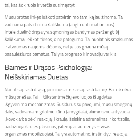
tai, kas šokiruoja ir verčia susimąstyti.
Mūsų protas linkęs ieškoti patvirtinimo tam, ką jau žinome. Tai
vadinama patvirtinimo šališkumu (angl. confirmation bias).
Intelektualinė drąsa yra sąmoningas bandymas peržengti šį
šališkumą, ieškoti tiesos, o ne patogumo. Tai nuolatinis smalsumas
ir atvirumas naujoms idėjoms, net jei jos griauna mūsų
pasaulėžiūros pamatus. Tai yra progreso ir inovacijų variklis.
Baimės ir Drąsos Psichologija:
Neišskiriamas Duetas
Norint suprasti drąsą, pirmiausia reikia suprasti baimę. Baimė nėra
mūsų priešas. Tai – tūkstantmečių evoliucijos išugdytas
išgyvenimo mechanizmas. Susidūrus su pavojumi, mūsų smegenų
dalis, vadinama migdoliniu kūnu (amygdala), akimirksniu aktyvuoja
„kovok arba bėk“ reakciją. Į kraują išsiskiria adrenalinas ir kortizolis,
padažnėja širdies plakimas, įsitempia raumenys – visas
organizmas mobilizuojasi. Tai yra automatinė, instinktyvi reakcija,