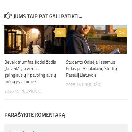
JUMS TAIP PAT GALI PATIKTI...
0
0
Beveik triumfas: kodėl žodis
Studento Odisėja: Išsamus
„beveik“ yra vienas
Gidas po Šiuolaikinių Studijų
galingiausių ir pavojingiausių
Pasaulį Lietuvoje
mūsų gyvenime?
2025 14 GRUODŽIO
2025 15 RUGPJŪČIO
PARAŠYKITE KOMENTARĄ