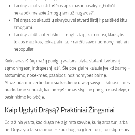
Tai drąsa nutraukti tuščias apkalbas ir pasakyti: „Galbūt
nekalbėkime apie žmogų jam už nugaros?“.
Tai drąsa po skaudžių skyrybų vėl atverti širdį ir pasitikėti kitu
žmogumi.
Tai drąsa būti autentišku – rengtis taip, kaip norisi, klausytis
tokios muzikos, kokia patinka, ir reikšti savo nuomonę, net jei ji
nepopuliari.
Kiekvienas iš šių mažų poelgių yra tarsi plyta, statanti tvirtesnį,
sąmoningesnį ir drąsesnį „aš“. Šie poelgiai reikalauja įveikti baimę –
atstūmimo, nesėkmės, pašaipos, nežinomybės baimę.
Atpažindami ir vertindami šią kasdienę drąsą savyje ir kituose, mes
pradedame suprasti, kad herojiškumas slypi ne poelgio mastelyje, o
pasirinkimo kokybėje.
Kaip Ugdyti Drąsą? Praktiniai Žingsniai
Gera žinia yra ta, kad drąsa nėra įgimta savybė, kurią arba turi, arba
ne. Drąsa yra tarsi raumuo – kuo daugiau jį treniruoji, tuo stipresnis