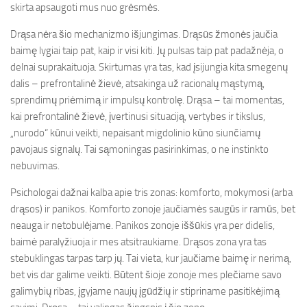
skirta apsaugoti mus nuo grėsmės.
Drąsa nėra šio mechanizmo išjungimas. Drąsūs žmonės jaučia
baimę lygiai taip pat, kaip ir visi kiti. Jų pulsas taip pat padažnėja, o
delnai suprakaituoja. Skirtumas yra tas, kad įsijungia kita smegenų
dalis – prefrontalinė žievė, atsakinga už racionalų mąstymą,
sprendimų priėmimą ir impulsų kontrolę. Drąsa – tai momentas,
kai prefrontalinė žievė, įvertinusi situaciją, vertybes ir tikslus,
„nurodo“ kūnui veikti, nepaisant migdolinio kūno siunčiamų
pavojaus signalų. Tai sąmoningas pasirinkimas, o ne instinkto
nebuvimas.
Psichologai dažnai kalba apie tris zonas: komforto, mokymosi (arba
drąsos) ir panikos. Komforto zonoje jaučiamės saugūs ir ramūs, bet
neauga ir netobulėjame. Panikos zonoje iššūkis yra per didelis,
baimė paralyžiuoja ir mes atsitraukiame. Drąsos zona yra tas
stebuklingas tarpas tarp jų. Tai vieta, kur jaučiame baimę ir nerimą,
bet vis dar galime veikti. Būtent šioje zonoje mes plečiame savo
galimybių ribas, įgyjame naujų įgūdžių ir stipriname pasitikėjimą