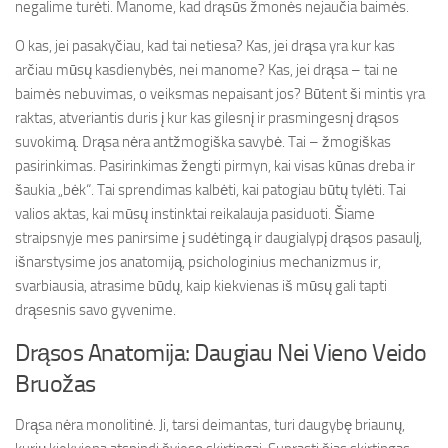
negalime turėti. Manome, kad drąsūs žmonės nejaučia baimės.
O kas, jei pasakyčiau, kad tai netiesa? Kas, jei drąsa yra kur kas
arčiau mūsų kasdienybės, nei manome? Kas, jei drąsa – tai ne
baimės nebuvimas, o veiksmas nepaisant jos? Būtent ši mintis yra
raktas, atveriantis duris į kur kas gilesnį ir prasmingesnį drąsos
suvokimą. Drąsa nėra antžmogiška savybė. Tai – žmogiškas
pasirinkimas. Pasirinkimas žengti pirmyn, kai visas kūnas dreba ir
šaukia „bėk“. Tai sprendimas kalbėti, kai patogiau būtų tylėti. Tai
valios aktas, kai mūsų instinktai reikalauja pasiduoti. Šiame
straipsnyje mes panirsime į sudėtingą ir daugialypį drąsos pasaulį,
išnarstysime jos anatomiją, psichologinius mechanizmus ir,
svarbiausia, atrasime būdų, kaip kiekvienas iš mūsų gali tapti
drąsesnis savo gyvenime.
Drąsos Anatomija: Daugiau Nei Vieno Veido
Bruožas
Drąsa nėra monolitinė. Ji, tarsi deimantas, turi daugybę briaunų,