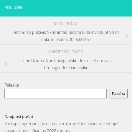
FOLLOW:
KITAS ĮRAŠAS
Finbee Tarpusavio Skolinimas: Išsami Gida Investuotojams
ir Skolininkams 2025 Metais
ANKSTESNIS ĮRAŠAS
Liube Dainos: Nuo Chuliganiško Roko iki Kremliaus
Propagandos Garsatakio
Paieška
Paieška
Naujausi įrašai
Kaip apsaugoti pinigus nuo nuvertėjimo? Geriausios investicijos
apsaugai nuo infliacijos 2026 metais