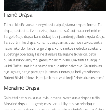
Fizinė Drąsa
Tai pati klasiškiausia ir lengviausiai atpažįstama drąsos forma. Tai
drąsa, susijusi su fizine rizika, skausmu, sužalojimu ar net mirtimi.
Tai gelbėtojo drąsa, kuris šoka į ledinį vandenį gelbėti skęstančiojo.
Tai sportininko drąsa, kuris, nepaisydamas traumos rizikos, siekia
naujo rekordo. Tai chirurgo drąsa, kurio rankos nedreba atliekant
sudėtingą operaciją. Fizinė drąsa reikalauja ne tik valios, bet ir
puikaus kūno valdymo, gebėjimo akimirksniu įvertinti situaciją ir
veikti. Tačiau net ir čia baimė yra nuolatinė palydovė. Gaisrininkas
bijo ugnies, bet jo pareigos jausmas ir noras gelbėti yra stipresni.
Būtent ši vidinė kova ir jos įveikimas yra tikroji fizinės drąsos esmė.
Moralinė Drąsa
Galbūt tai pati sunkiausia ir visuomenei svarbiausia drąsos rūšis.
Moralinė drąsa – tai gebėjimas tvirtai laikytis savo principų ir
vertybių, net kai susiduriama su visuotiniu pasipriešinimu, pašaipa,