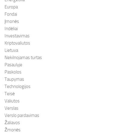
Europa
Fondai
Įmonės
Indėliai
Investavimas
Kriptovaliutos
Lietuva
Nekilnojamas turtas
Pasaulyje
Paskolos
Taupymas
Technologijos
Teisė
Valiutos
Verslas
Verslo pardavimas
Žaliavos
Žmonės