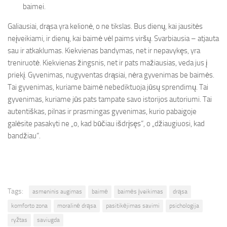
baimei.
Galiausiai, drąsa yra kelionė, o ne tikslas. Bus dienų, kai jausitės
neįveikiami, ir dienų, kai baimė vėl paims viršų. Svarbiausia – atjauta
sau ir atkaklumas. Kiekvienas bandymas, net ir nepavykęs, yra
treniruotė. Kiekvienas žingsnis, net ir pats mažiausias, veda jus į
priekį. Gyvenimas, nugyventas drąsiai, nėra gyvenimas be baimės.
Tai gyvenimas, kuriame baimė nebediktuoja jūsų sprendimų. Tai
gyvenimas, kuriame jūs pats tampate savo istorijos autoriumi. Tai
autentiškas, pilnas ir prasmingas gyvenimas, kurio pabaigoje
galėsite pasakyti ne „o, kad būčiau išdrįsęs“, o „džiaugiuosi, kad
bandžiau“.
Tags:
asmeninis augimas
baimė
baimės įveikimas
drąsa
komforto zona
moralinė drąsa
pasitikėjimas savimi
psichologija
ryžtas
saviugda