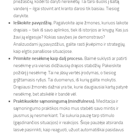
priežasčių, kodėl to daryti nereikėtų. Tai tarsi šuolis į šaltą
vandenį – ilgai stovint ant kranto darosi tik baisiau. Tiesiog
darykite.
Ieškokite pavyzdžių.
Pagalvokite apie žmones, kuriuos laikote
drąsiais – tiek iš savo aplinkos, tiek iš istorijos ar knygų. Kas jus
žavi jų elgesyje? Kokias savybes jie demonstravo?
Analizuodami jų pavyzdžius, galite rasti įkvėpimo ir strategijų,
kaip elgtis panašiose situacijose.
Priimkite nesėkmę kaip dalį proceso.
Baimė suklysti ar patirti
nesėkmę yra vienas didžiausių drąsos stabdžių. Pakeiskite
požiūrį į nesėkmę. Tai ne jūsų vertės įrodymas, o tiesiog
grįžtamasis ryšys. Tai duomenys, iš kurių galite mokytis.
Drąsiausi žmonės dažnai yra tie, kurie daugiausiai kartų patyrė
nesėkmę, bet atsikėlė ir bandė vėl.
Praktikuokite sąmoningumą (mindfulness).
Meditacija ir
sąmoningumo praktikos moko mus stebėti savo mintis ir
jausmus jų nesmerkiant. Tai sukuria pauzę tarp stimulo
(gąsdinančios situacijos) ir reakcijos. Šioje pauzėje atsiranda
laisvė pasirinkti, kaip reaguoti, užuot automatiškai pasidavus