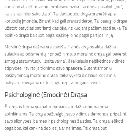
socialine atskirtimi ar net profesine rizika. Tai drąsa pasakyti „ne“,
kai visi aplinkui sako „taip“. Tai darbuotojo drąsa pranešti apie
korupciją įmonėje, žinant, kad gali prarasti darbą. Tai paauglio drąsa
užstoti patyčias patiriantį klasioką, rizikuojant pačiam tapti auka. Tai
politiko drąsa balsuoti pagal sąžinę, o ne pagal partijos liniją.
Moralinė drąsa dažnai yra vieniša. Fizinės drąsos aktai dažnai
sulaukia aplodismentų ir pripažinimo, o moralinė drąsa gali paversti
žmogų atstumtuoju, „balta varna“. Ji reikalauja neįtikėtinos vidinės
stiprybės ir tvirto įsitikinimo savo правота. Būtent žmonių,
pasižyminčių moraline drąsa, dėka vyksta didžiausi socialiniai
pokyčiai, kovojama už teisingumą ir žmogaus teises.
Psichologinė (Emocinė) Drąsa
Ši drąsos forma yra pati intymiausia ir dažnai nematoma
aplinkiniams. Tai drąsa pažvelgti į savo vidinius demonus, pripažinti
savo silpnybes, baimes ir psichologines žaizdas. Tai drąsa ieškoti
pagalbos, kai kankina depresija ar nerimas. Tai drąsa būti