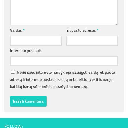
Vardas
*
El. pašto adresas
*
Interneto puslapis
Noriu savo interneto naršyklėje išsaugoti vardą, el. pašto
adresą ir interneto puslapį, kad jų nebereiktų įvesti iš naujo,
kai kitą kartą vėl norėsiu parašyti komentarą.
FOLLOW: