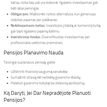
tačiau rizika taip pat yra didesnė. Ilgalaikis investavimas gali
būti labai pelningas.
Obligacijos:
Mažesnės rizikos alternatyva, kuri generuoja
stabilias pajamas per palūkanas.
Nekilnojamasis turtas:
Investicijos į būstą ar komercinį turtą
gali tapti ilgalaikio pajamų šaltiniu.
Investiciniai fondai:
Diversifikuotas investavimas per
profesionaliai valdomas priemones.
Pensijos Planavimo Nauda
Teisingai suplanavus pensiją, galite:
Užtikrinti finansinį saugumą senatvėje.
Sumažinti stresą dėl netikėtų gyvenimo išlaidų.
Palaikyti gyvenimo kokybę be didesnių apribojimų.
Ką Daryti, Jei Dar Nepradėjote Planuoti
Pensijos?