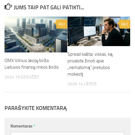
JUMS TAIP PAT GALI PATIKTI...
0
0
Spread kaštai: viskas, ką
OMX Vilnius akcijų birža:
privalote žinoti apie
Lietuvos finansų rinkos širdis
„nematomą“ prekybos
mokestį
2024 19 GEGUŽĖS
2026 14 LIEPOS
PARAŠYKITE KOMENTARĄ
Komentaras
*