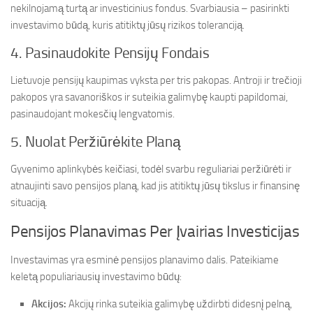
nekilnojamą turtą ar investicinius fondus. Svarbiausia – pasirinkti
investavimo būdą, kuris atitiktų jūsų rizikos toleranciją.
4. Pasinaudokite Pensijų Fondais
Lietuvoje pensijų kaupimas vyksta per tris pakopas. Antroji ir trečioji
pakopos yra savanoriškos ir suteikia galimybę kaupti papildomai,
pasinaudojant mokesčių lengvatomis.
5. Nuolat Peržiūrėkite Planą
Gyvenimo aplinkybės keičiasi, todėl svarbu reguliariai peržiūrėti ir
atnaujinti savo pensijos planą, kad jis atitiktų jūsų tikslus ir finansinę
situaciją.
Pensijos Planavimas Per Įvairias Investicijas
Investavimas yra esminė pensijos planavimo dalis. Pateikiame
keletą populiariausių investavimo būdų:
Akcijos:
Akcijų rinka suteikia galimybę uždirbti didesnį pelną,