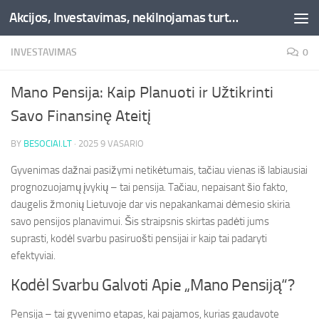
Akcijos, Investavimas, nekilnojamas turtas, kriptovaliutos - Besociai.lt
Skip to content
INVESTAVIMAS
0
Mano Pensija: Kaip Planuoti ir Užtikrinti
Savo Finansinę Ateitį
BY
BESOCIAI.LT
·
2025 9 VASARIO
Gyvenimas dažnai pasižymi netikėtumais, tačiau vienas iš labiausiai
prognozuojamų įvykių – tai pensija. Tačiau, nepaisant šio fakto,
daugelis žmonių Lietuvoje dar vis nepakankamai dėmesio skiria
savo pensijos planavimui. Šis straipsnis skirtas padėti jums
suprasti, kodėl svarbu pasiruošti pensijai ir kaip tai padaryti
efektyviai.
Kodėl Svarbu Galvoti Apie „Mano Pensiją“?
Pensija – tai gyvenimo etapas, kai pajamos, kurias gaudavote