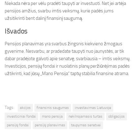
Niekada nėra per vėlu pradėti taupyti ar investuoti. Net jei artėja
pensijos amžius, svarbu imtis veiksmų, kurie padės jums
užsitikrinti bent dalinį finansinį saugumą.
Išvados
Pensijos planavimas yra svarbus žingsnis kiekvieno žmogaus
gyvenime. Nesvarbu, ar pradedate taupyti nuo jaunystės, ar tik
dabar pradėjote galvoti apie senatvę, svarbiausia – imtis veiksmų.
Investicijos, pensijų fondai ir nuolatinis planų peržiūrėjimas padės
užtikrinti, kad jūsų „Mano Pensija“ taptų stabilia finansine atrama.
Tags:
akcijos
finansinis saugumas
investavimas Lietuvoje
investiciniai fondai
mano pensija
nekilnojamasis turtas
obligacijos
pensijų fondai
pensijų planavimas
taupymas senatvei