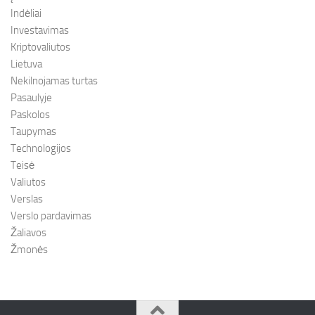
Indėliai
Investavimas
Kriptovaliutos
Lietuva
Nekilnojamas turtas
Pasaulyje
Paskolos
Taupymas
Technologijos
Teisė
Valiutos
Verslas
Verslo pardavimas
Žaliavos
Žmonės