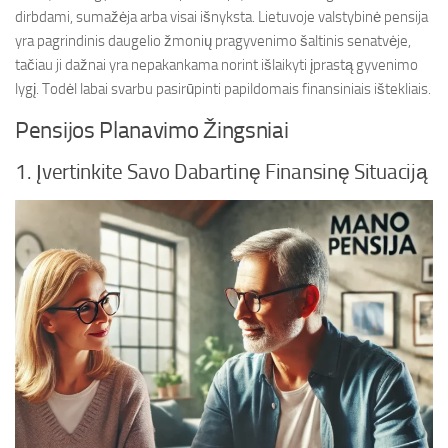
dirbdami, sumažėja arba visai išnyksta. Lietuvoje valstybinė pensija
yra pagrindinis daugelio žmonių pragyvenimo šaltinis senatvėje,
tačiau ji dažnai yra nepakankama norint išlaikyti įprastą gyvenimo
lygį. Todėl labai svarbu pasirūpinti papildomais finansiniais ištekliais.
Pensijos Planavimo Žingsniai
1. Įvertinkite Savo Dabartinę Finansinę Situaciją