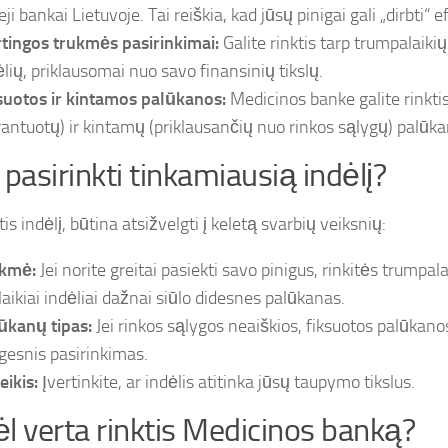
eji bankai Lietuvoje. Tai reiškia, kad jūsų pinigai gali „dirbti“ 
rtingos trukmės pasirinkimai:
Galite rinktis tarp trumpalaikių 
ėlių, priklausomai nuo savo finansinių tikslų.
suotos ir kintamos palūkanos:
Medicinos banke galite rinktis
rantuotų) ir kintamų (priklausančių nuo rinkos sąlygų) palūka
 pasirinkti tinkamiausią indėlį?
s indėlį, būtina atsižvelgti į keletą svarbių veiksnių:
kmė:
Jei norite greitai pasiekti savo pinigus, rinkitės trumpala
alaikiai indėliai dažnai siūlo didesnes palūkanas.
ūkanų tipas:
Jei rinkos sąlygos neaiškios, fiksuotos palūkanos
gesnis pasirinkimas.
eikis:
Įvertinkite, ar indėlis atitinka jūsų taupymo tikslus.
l verta rinktis Medicinos banką?