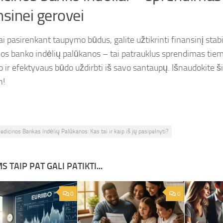
nsinei gerovei
i pasirenkant taupymo būdus, galite užtikrinti finansinį stab
os banko indėlių palūkanos – tai patrauklus sprendimas tiems
o ir efektyvaus būdo uždirbti iš savo santaupų. Išnaudokite š
n!
edicinos Bankas Indėlių Palūkanos: Kas tai ir kaip iš jų pasipelnyti?
S TAIP PAT GALI PATIKTI...
0
0