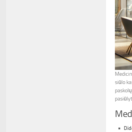
Medicin
siūlo ka
paskolų 
pasiūly
Medi
Did