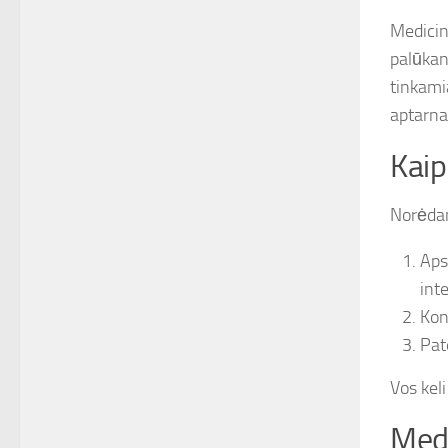
Medicin
palūkan
tinkami
aptarna
Kaip
Norėdam
Aps
int
Kon
Pat
Vos keli
Medi