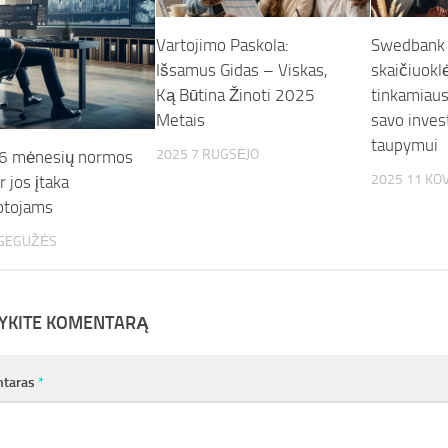
Vartojimo Paskola:
Swedbank 
Išsamus Gidas – Viskas,
skaičiuoklė
Ką Būtina Žinoti 2025
tinkamiau
Metais
savo invest
taupymui
2025 7 RUGSĖJO
 6 mėnesių normos
2025 11 KO
r jos įtaka
otojams
 GEGUŽĖS
YKITE KOMENTARĄ
taras
*