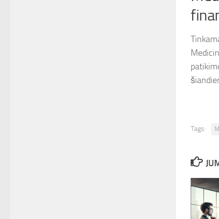
fina
Tinkama
Medicin
patikim
šiandie
Tags:
M
JUM