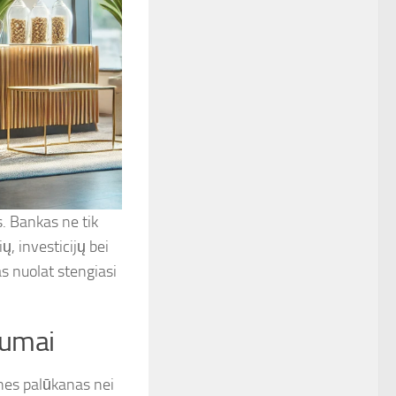
s. Bankas ne tik
ų, investicijų bei
as nuolat stengiasi
tumai
nes palūkanas nei