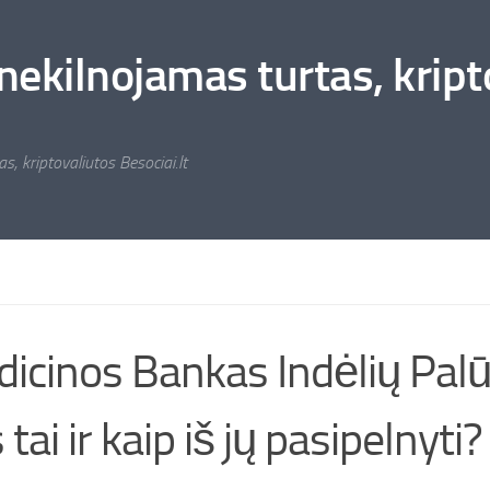
nekilnojamas turtas, kripto
s, kriptovaliutos Besociai.lt
icinos Bankas Indėlių Pal
 tai ir kaip iš jų pasipelnyti?