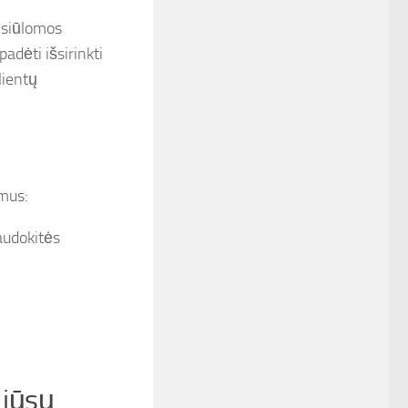
o siūlomos
adėti išsirinkti
lientų
smus:
audokitės
 jūsų