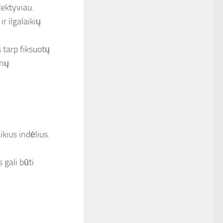
efektyviau.
ir ilgalaikių
 tarp fiksuotų
nų.
ikius indėlius.
 gali būti