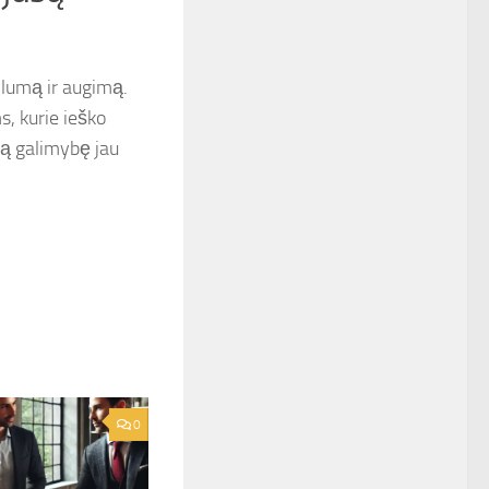
ilumą ir augimą.
, kurie ieško
ią galimybę jau
0