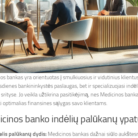
os bankas yra orientuotas į smulkiuosius ir vidutinius klientu
sdienes bankininkystės paslaugas, bet ir specializuojasi indėli
srityse. Jo veikla užtikrina pasitikėjimą, nes Medicinos bank
ti optimalias finansines sąlygas savo klientams.
cinos banko indėlių palūkanų ypa
elis palūkanų dydis:
Medicinos bankas dažnai siūlo aukštes