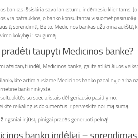
os bankas išsiskiria savo lankstumu ir dėmesiu klientams. J
os yra patrauklios, o banko konsultantai visuomet pasiruošę p
ausią sprendimą. Be to, Medicinos bankas užtikrina aukštą k
vimo kokybę ir saugumą.
 pradėti taupyti Medicinos banke?
i atsidaryti indėlį Medicinos banke, galite atlikti šiuos veik
ilankykite artimiausiame Medicinos banko padalinyje arba n
ernetine bankininkyste.
sultuokitės su specialistais dėl geriausio pasiūlymo.
eikite reikalingus dokumentus ir perveskite norimą sumą.
 žingsniai ir jūsų pinigai pradės generuoti pelną!
cinos banko indėliai – sprendimas