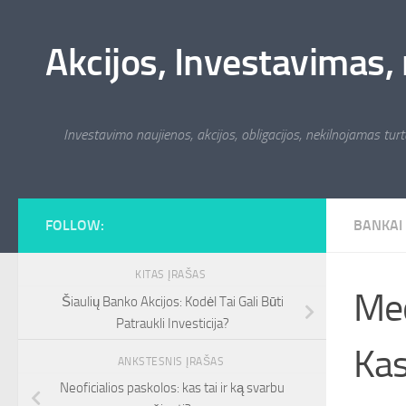
Skip to content
Akcijos, Investavimas, 
Investavimo naujienos, akcijos, obligacijos, nekilnojamas turta
FOLLOW:
BANKAI
KITAS ĮRAŠAS
Med
Šiaulių Banko Akcijos: Kodėl Tai Gali Būti
Patraukli Investicija?
Kas
ANKSTESNIS ĮRAŠAS
Neoficialios paskolos: kas tai ir ką svarbu