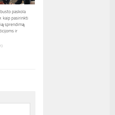
busto paskola
: kaip pasirinkti
sią sprendimą
icijoms ir
VO