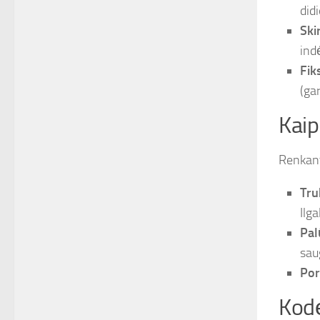
didi
Ski
ind
Fik
(ga
Kaip
Renkanti
Tru
Ilg
Pal
sau
Por
Kodė