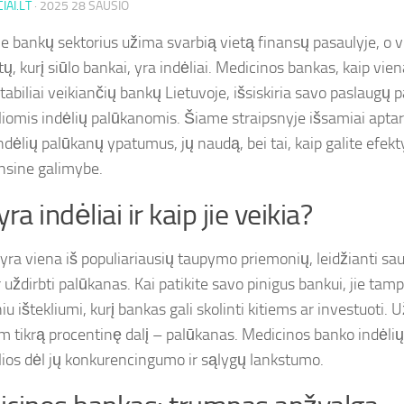
IAI.LT
·
2025 28 SAUSIO
je bankų sektorius užima svarbią vietą finansų pasaulyje, o 
ų, kurį siūlo bankai, yra indėliai. Medicinos bankas, kaip vie
tabiliai veikiančių bankų Lietuvoje, išsiskiria savo paslaugų 
liomis indėlių palūkanomis. Šiame straipsnyje išsamiai apt
ndėlių palūkanų ypatumus, jų naudą, bei tai, kaip galite efekt
ansine galimybe.
ra indėliai ir kaip jie veikia?
 yra viena iš populiariausių taupymo priemonių, leidžianti saug
 uždirbti palūkanas. Kai patikite savo pinigus bankui, jie tamp
iu ištekliumi, kurį bankas gali skolinti kitiems ar investuoti.
m tikrą procentinę dalį – palūkanas. Medicinos banko indėli
lios dėl jų konkurencingumo ir sąlygų lankstumo.