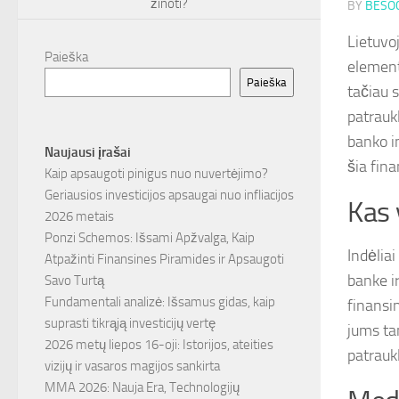
žinoti?
BY
BESOC
Lietuvo
Paieška
element
Paieška
tačiau s
patrauk
banko i
Naujausi įrašai
šia fin
Kaip apsaugoti pinigus nuo nuvertėjimo?
Geriausios investicijos apsaugai nuo infliacijos
Kas y
2026 metais
Ponzi Schemos: Išsami Apžvalga, Kaip
Indėliai
Atpažinti Finansines Piramides ir Apsaugoti
banke ir
Savo Turtą
Fundamentali analizė: Išsamus gidas, kaip
finansin
suprasti tikrąją investicijų vertę
jums ta
2026 metų liepos 16-oji: Istorijos, ateities
patrauk
vizijų ir vasaros magijos sankirta
MMA 2026: Nauja Era, Technologijų