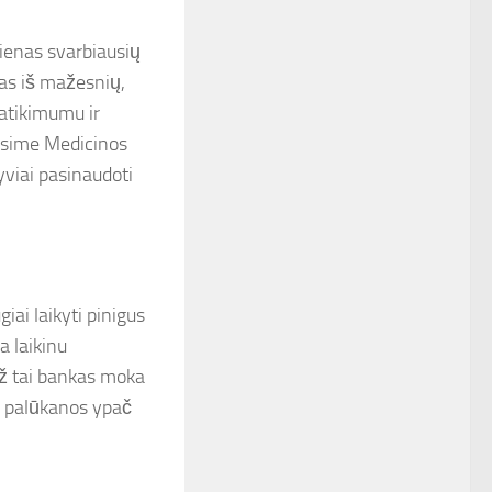
vienas svarbiausių
nas iš mažesnių,
patikimumu ir
arsime Medicinos
yviai pasinaudoti
iai laikyti pinigus
a laikinu
 Už tai bankas moka
ų palūkanos ypač