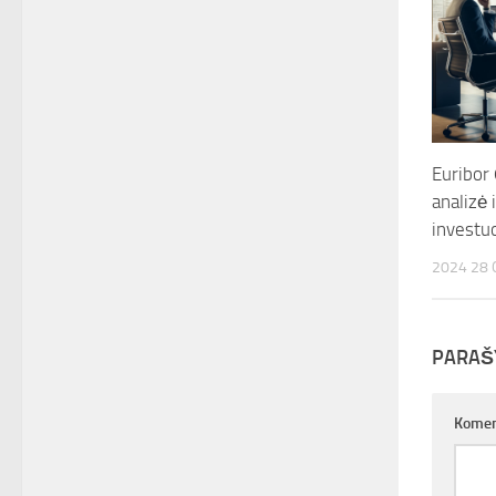
Euribor
analizė i
investu
2024 28
PARAŠ
Komen