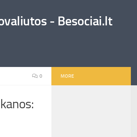
valiutos - Besociai.lt
0
MORE
ūkanos: