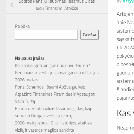
Sodros Pensijų Kaupimas: Išsamus Gidas
BY
BESOC
Jūsų Finansinei Ateičiai
Artėjan
apie Ne
Paieška
sistemo
Paieška
sąskait
tik 202
pokyčiu
Naujausi įrašai
didesnė
Kaip apsaugoti pinigus nuo nuvertėjimo?
gaunanč
Geriausios investicijos apsaugai nuo infliacijos
2026 metais
sistemą
Ponzi Schemos: Išsami Apžvalga, Kaip
šiandien
Atpažinti Finansines Piramides ir Apsaugoti
pajamas
Savo Turtą
Fundamentali analizė: Išsamus gidas, kaip
Kas 
suprasti tikrąją investicijų vertę
2026 metų liepos 16-oji: Istorijos, ateities
Neapmok
vizijų ir vasaros magijos sankirta