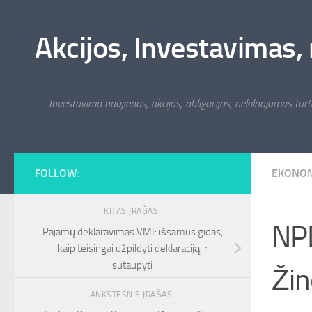
Skip to content
Akcijos, Investavimas, 
Investavimo naujienos, akcijos, obligacijos, nekilnojamas turta
FOLLOW:
EKONO
KITAS ĮRAŠAS
NPD
Pajamų deklaravimas VMI: išsamus gidas,
kaip teisingai užpildyti deklaraciją ir
sutaupyti
Žin
ANKSTESNIS ĮRAŠAS