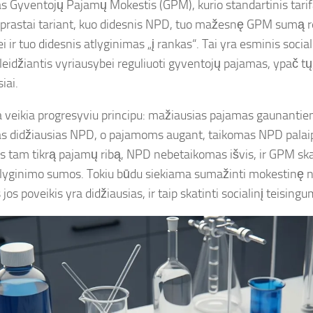
s Gyventojų Pajamų Mokestis (GPM), kurio standartinis tarif
prastai tariant, kuo didesnis NPD, tuo mažesnę GPM sumą r
i ir tuo didesnis atlyginimas „į rankas“. Tai yra esminis social
 leidžiantis vyriausybei reguliuoti gyventojų pajamas, ypač tų
iai.
 veikia progresyviu principu: mažiausias pajamas gaunanti
s didžiausias NPD, o pajamoms augant, taikomas NPD palai
s tam tikrą pajamų ribą, NPD nebetaikomas išvis, ir GPM sk
tlyginimo sumos. Tokiu būdu siekiama sumažinti mokestinę n
jos poveikis yra didžiausias, ir taip skatinti socialinį teising