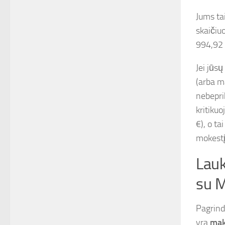
Jums ta
skaičiu
994,92 
Jei jūs
(arba m
nebepri
kritiku
€), o t
mokestį
Lauk
su 
Pagrind
yra
mak