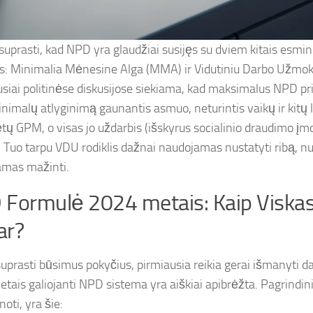
suprasti, kad NPD yra glaudžiai susijęs su dviem kitais esmi
ais: Minimalia Mėnesine Alga (MMA) ir Vidutiniu Darbo Užmok
siai politinėse diskusijose siekiama, kad maksimalus NPD p
nimalų atlyginimą gaunantis asmuo, neturintis vaikų ir kitų 
ų GPM, o visas jo uždarbis (išskyrus socialinio draudimo įmo
 Tuo tarpu VDU rodiklis dažnai naudojamas nustatyti ribą, n
mas mažinti.
Formulė 2024 metais: Kaip Viskas
ar?
suprasti būsimus pokyčius, pirmiausia reikia gerai išmanyti d
tais galiojanti NPD sistema yra aiškiai apibrėžta. Pagrindinia
noti, yra šie: