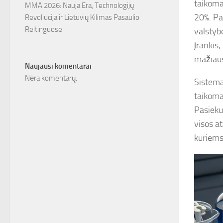
taikoma
MMA 2026: Nauja Era, Technologijų
20%. Pa
Revoliucija ir Lietuvių Kilimas Pasaulio
Reitinguose
valstybe
įrankis,
mažiaus
Naujausi komentarai
Nėra komentarų.
Sistema
taikoma
Pasieku
visos a
kuriems 