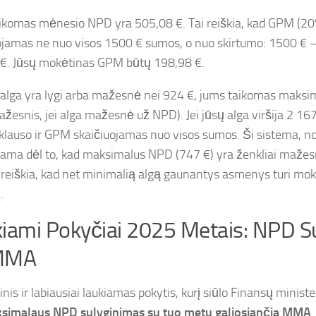
ikomas mėnesio NPD yra 505,08 €. Tai reiškia, kad GPM (20
ojamas ne nuo visos 1500 € sumos, o nuo skirtumo: 1500 € 
€. Jūsų mokėtinas GPM būtų 198,98 €.
ų alga yra lygi arba mažesnė nei 924 €, jums taikomas maks
ažesnis, jei alga mažesnė už NPD). Jei jūsų alga viršija 2 1
klauso ir GPM skaičiuojamas nuo visos sumos. Ši sistema, nors
ojama dėl to, kad maksimalus NPD (747 €) yra ženkliai maž
ai reiškia, kad net minimalią algą gaunantys asmenys turi mo
.
iami Pokyčiai 2025 Metais: NPD S
MMA
inis ir labiausiai laukiamas pokytis, kurį siūlo Finansų minis
simalaus NPD sulyginimas su tuo metu galiosiančia MMA
.