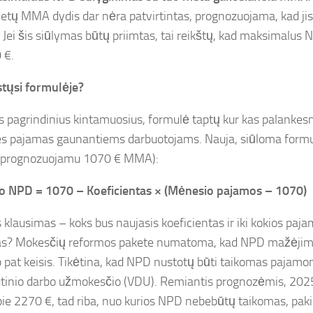
tų MMA dydis dar nėra patvirtintas, prognozuojama, kad jis g
 Jei šis siūlymas būtų priimtas, tai reikštų, kad maksimalus N
 €.
stųsi formulėje?
s pagrindinius kintamuosius, formulė taptų kur kas palanke
es pajamas gaunantiems darbuotojams. Nauja, siūloma formul
u prognozuojamu 1070 € MMA):
 NPD = 1070 – Koeficientas × (Mėnesio pajamos – 1070)
 klausimas – koks bus naujasis koeficientas ir iki kokios paj
s? Mokesčių reformos pakete numatoma, kad NPD mažėjimo 
ip pat keisis. Tikėtina, kad NPD nustotų būti taikomas pajamo
utinio darbo užmokesčio (VDU). Remiantis prognozėmis, 20
apie 2270 €, tad riba, nuo kurios NPD nebebūtų taikomas, pak