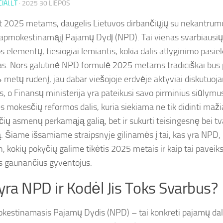
IAI.LT
·
2025 30 LIEPOS
t 2025 metams, daugelis Lietuvos dirbančiųjų su nekantrumu
apmokestinamąjį Pajamų Dydį (NPD). Tai vienas svarbiausi
s elementų, tiesiogiai lemiantis, kokia dalis atlyginimo pas
as. Nors galutinė NPD formulė 2025 metams tradiciškai bus 
4 metų rudenį, jau dabar viešojoje erdvėje aktyviai diskutuoj
s, o Finansų ministerija yra pateikusi savo pirminius siūlymus
s mokesčių reformos dalis, kuria siekiama ne tik didinti maž
ių asmenų perkamąją galią, bet ir sukurti teisingesnę bei 
. Šiame išsamiame straipsnyje gilinamės į tai, kas yra NPD, k
, kokių pokyčių galime tikėtis 2025 metais ir kaip tai paveiks
 gaunančius gyventojus.
yra NPD ir Kodėl Jis Toks Svarbus?
estinamasis Pajamų Dydis (NPD) – tai konkreti pajamų dalis