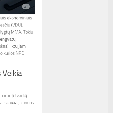
niais ekonominiais
esčiu (VDU).
rilygtų MMA. Tokiu
lengvatų,
kas) liktų jam
uo kurios NPD
 Veikia
abartinę tvarką.
i skaičiai, kuriuos