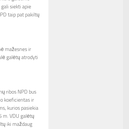
ali siekti apie
PD taip pat pakiltų
snė mažesnes ir
ė galėtų atrodyti
amų ribos NPD bus
koeficientas ir
ms, kurios pasiekia
25 m. VDU galėtų
iltų iki maždaug