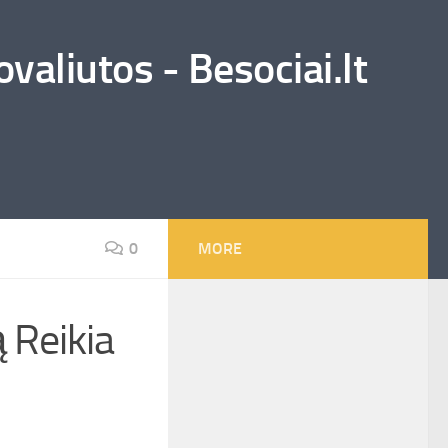
valiutos - Besociai.lt
0
MORE
 Reikia