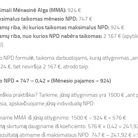
imali Mėnesinė Alga (MMA):
924 €
simalus taikomas mėnesio NPD:
747 €
amų riba, iki kurios taikomas maksimalus NPD:
924 €
amų riba, nuo kurios NPD nebėra taikomas:
2 167 € (apytiks
U)
 NPD formulė, taikoma darbuotojams, kurių atlyginimas „ant
924 €, bet neviršija 2 167 €, atrodo taip:
o NPD = 747 – 0,42 × (Mėnesio pajamos – 924)
eiškia praktiškai? Tarkime, jūsų atlyginimas yra 1500 € „ant 
sia, apskaičiuojame jūsų individualų NPD:
mame MMA iš jūsų atlyginimo: 1500 € – 924 € = 576 €
tą skirtumą dauginame iš koeficiento: 576 € × 0,42 = 241,9
rezultatą atimame iš maksimalaus NPD: 747 € – 241,92 € =