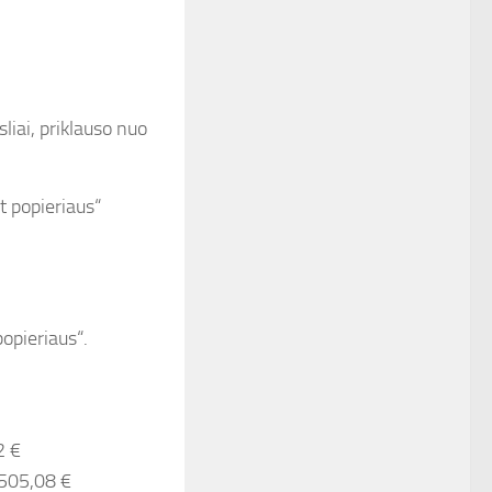
liai, priklauso nuo
 popieriaus“
popieriaus“.
2 €
 505,08 €