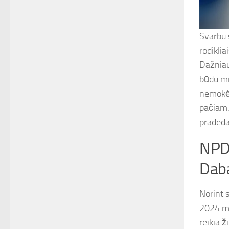
Svarbu 
rodikli
Dažniau
būdu mi
nemokėt
pačiam.
pradeda
NPD 
Dab
Norint 
2024 me
reikia ži