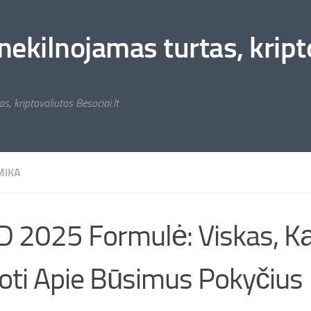
nekilnojamas turtas, kripto
s, kriptovaliutos Besociai.lt
MIKA
 2025 Formulė: Viskas, Ką
oti Apie Būsimus Pokyčius