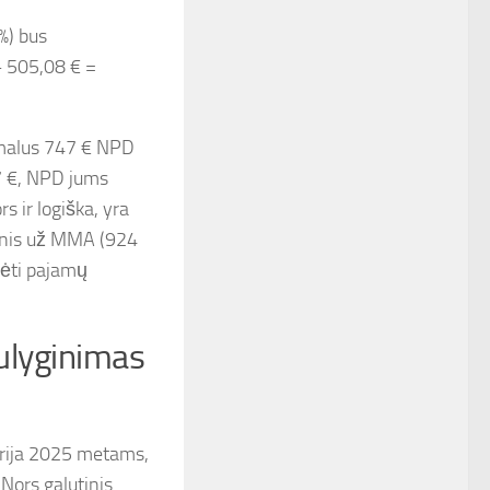
%) bus
– 505,08 € =
imalus 747 € NPD
67 €, NPD jums
 ir logiška, yra
esnis už MMA (924
kėti pajamų
ulyginimas
terija 2025 metams,
 Nors galutinis