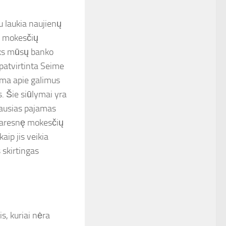
 laukia naujienų
ų mokesčių
ieks mūsų banko
patvirtinta Seime
ama apie galimus
. Šie siūlymai yra
iausias pajamas
tvaresnę mokesčių
aip jis veikia
 skirtingas
, kuriai nėra