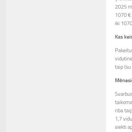
2025 me
1070 €.
iki 1070
Kas kei
Pakeitu
vidutin
taip (s
Mėnesio
Svarbus
taikoma
riba ta
1,7 vid
siekti 