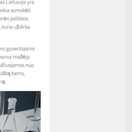
as Lietuvoje yra
eikia sumokėti
inės politikos
, kurie uždirba
ems gyventojams
psniui mažėja.
aičiuojamas nuo
aštą tiems,
umą.