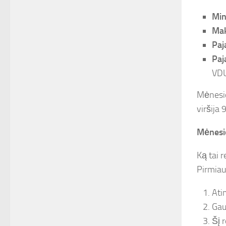
Min
Mak
Paj
Paj
VD
Mėnesio
viršija 
Mėnesi
Ką tai r
Pirmiau
Ati
Gau
Šį 