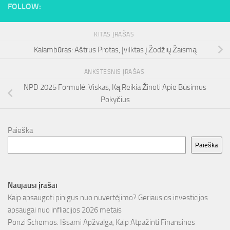
FOLLOW:
KITAS ĮRAŠAS
Kalambūras: Aštrus Protas, Įvilktas į Žodžių Žaismą
ANKSTESNIS ĮRAŠAS
NPD 2025 Formulė: Viskas, Ką Reikia Žinoti Apie Būsimus
Pokyčius
Paieška
Paieška
Naujausi įrašai
Kaip apsaugoti pinigus nuo nuvertėjimo? Geriausios investicijos
apsaugai nuo infliacijos 2026 metais
Ponzi Schemos: Išsami Apžvalga, Kaip Atpažinti Finansines