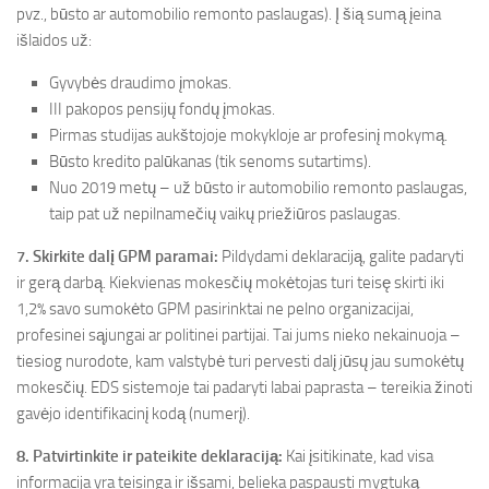
pvz., būsto ar automobilio remonto paslaugas). Į šią sumą įeina
išlaidos už:
Gyvybės draudimo įmokas.
III pakopos pensijų fondų įmokas.
Pirmas studijas aukštojoje mokykloje ar profesinį mokymą.
Būsto kredito palūkanas (tik senoms sutartims).
Nuo 2019 metų – už būsto ir automobilio remonto paslaugas,
taip pat už nepilnamečių vaikų priežiūros paslaugas.
7. Skirkite dalį GPM paramai:
Pildydami deklaraciją, galite padaryti
ir gerą darbą. Kiekvienas mokesčių mokėtojas turi teisę skirti iki
1,2% savo sumokėto GPM pasirinktai ne pelno organizacijai,
profesinei sąjungai ar politinei partijai. Tai jums nieko nekainuoja –
tiesiog nurodote, kam valstybė turi pervesti dalį jūsų jau sumokėtų
mokesčių. EDS sistemoje tai padaryti labai paprasta – tereikia žinoti
gavėjo identifikacinį kodą (numerį).
8. Patvirtinkite ir pateikite deklaraciją:
Kai įsitikinate, kad visa
informacija yra teisinga ir išsami, belieka paspausti mygtuką