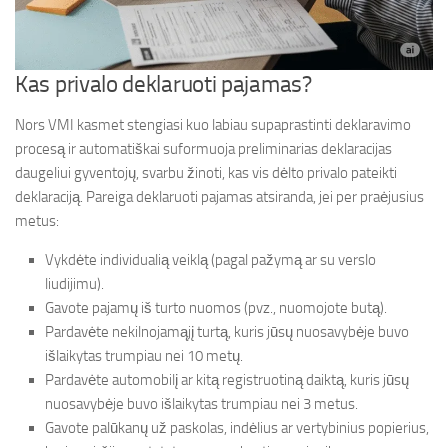
Kas privalo deklaruoti pajamas?
Nors VMI kasmet stengiasi kuo labiau supaprastinti deklaravimo
procesą ir automatiškai suformuoja preliminarias deklaracijas
daugeliui gyventojų, svarbu žinoti, kas vis dėlto privalo pateikti
deklaraciją. Pareiga deklaruoti pajamas atsiranda, jei per praėjusius
metus:
Vykdėte individualią veiklą (pagal pažymą ar su verslo
liudijimu).
Gavote pajamų iš turto nuomos (pvz., nuomojote butą).
Pardavėte nekilnojamąjį turtą, kuris jūsų nuosavybėje buvo
išlaikytas trumpiau nei 10 metų.
Pardavėte automobilį ar kitą registruotiną daiktą, kuris jūsų
nuosavybėje buvo išlaikytas trumpiau nei 3 metus.
Gavote palūkanų už paskolas, indėlius ar vertybinius popierius,