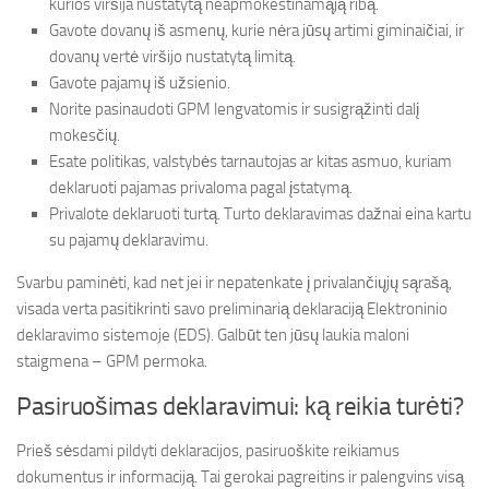
kurios viršija nustatytą neapmokestinamąją ribą.
Gavote dovanų iš asmenų, kurie nėra jūsų artimi giminaičiai, ir
dovanų vertė viršijo nustatytą limitą.
Gavote pajamų iš užsienio.
Norite pasinaudoti GPM lengvatomis ir susigrąžinti dalį
mokesčių.
Esate politikas, valstybės tarnautojas ar kitas asmuo, kuriam
deklaruoti pajamas privaloma pagal įstatymą.
Privalote deklaruoti turtą. Turto deklaravimas dažnai eina kartu
su pajamų deklaravimu.
Svarbu paminėti, kad net jei ir nepatenkate į privalančiųjų sąrašą,
visada verta pasitikrinti savo preliminarią deklaraciją Elektroninio
deklaravimo sistemoje (EDS). Galbūt ten jūsų laukia maloni
staigmena – GPM permoka.
Pasiruošimas deklaravimui: ką reikia turėti?
Prieš sėsdami pildyti deklaracijos, pasiruoškite reikiamus
dokumentus ir informaciją. Tai gerokai pagreitins ir palengvins visą