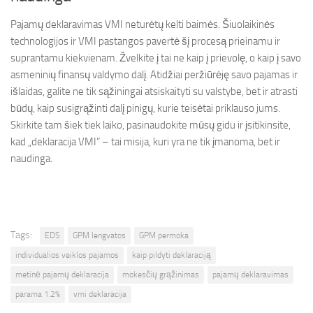
Pajamų deklaravimas VMI neturėtų kelti baimės. Šiuolaikinės
technologijos ir VMI pastangos pavertė šį procesą prieinamu ir
suprantamu kiekvienam. Žvelkite į tai ne kaip į prievolę, o kaip į savo
asmeninių finansų valdymo dalį. Atidžiai peržiūrėję savo pajamas ir
išlaidas, galite ne tik sąžiningai atsiskaityti su valstybe, bet ir atrasti
būdų, kaip susigrąžinti dalį pinigų, kurie teisėtai priklauso jums.
Skirkite tam šiek tiek laiko, pasinaudokite mūsų gidu ir įsitikinsite,
kad „deklaracija VMI” – tai misija, kuri yra ne tik įmanoma, bet ir
naudinga.
Tags:
EDS
GPM lengvatos
GPM permoka
individualios veiklos pajamos
kaip pildyti deklaraciją
metinė pajamų deklaracija
mokesčių grąžinimas
pajamų deklaravimas
parama 1.2%
vmi deklaracija