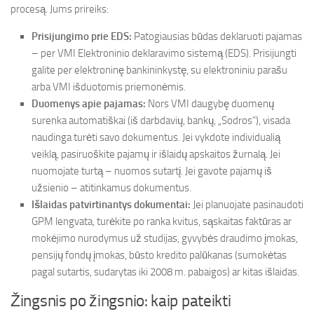
procesą. Jums prireiks:
Prisijungimo prie EDS:
Patogiausias būdas deklaruoti pajamas
– per VMI Elektroninio deklaravimo sistemą (EDS). Prisijungti
galite per elektroninę bankininkystę, su elektroniniu parašu
arba VMI išduotomis priemonėmis.
Duomenys apie pajamas:
Nors VMI daugybę duomenų
surenka automatiškai (iš darbdavių, bankų, „Sodros“), visada
naudinga turėti savo dokumentus. Jei vykdote individualią
veiklą, pasiruoškite pajamų ir išlaidų apskaitos žurnalą. Jei
nuomojate turtą – nuomos sutartį. Jei gavote pajamų iš
užsienio – atitinkamus dokumentus.
Išlaidas patvirtinantys dokumentai:
Jei planuojate pasinaudoti
GPM lengvata, turėkite po ranka kvitus, sąskaitas faktūras ar
mokėjimo nurodymus už studijas, gyvybės draudimo įmokas,
pensijų fondų įmokas, būsto kredito palūkanas (sumokėtas
pagal sutartis, sudarytas iki 2008 m. pabaigos) ar kitas išlaidas.
Žingsnis po žingsnio: kaip pateikti