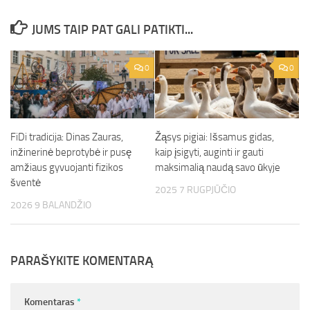
JUMS TAIP PAT GALI PATIKTI...
0
0
FiDi tradicija: Dinas Zauras,
Žąsys pigiai: Išsamus gidas,
inžinerinė beprotybė ir pusę
kaip įsigyti, auginti ir gauti
amžiaus gyvuojanti fizikos
maksimalią naudą savo ūkyje
šventė
2025 7 RUGPJŪČIO
2026 9 BALANDŽIO
PARAŠYKITE KOMENTARĄ
Komentaras
*