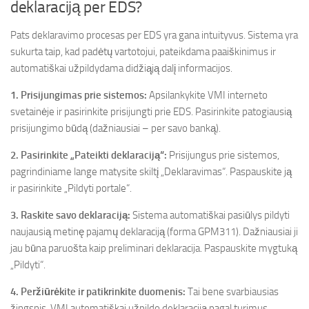
deklaraciją per EDS?
Pats deklaravimo procesas per EDS yra gana intuityvus. Sistema yra
sukurta taip, kad padėtų vartotojui, pateikdama paaiškinimus ir
automatiškai užpildydama didžiąją dalį informacijos.
1. Prisijungimas prie sistemos:
Apsilankykite VMI interneto
svetainėje ir pasirinkite prisijungti prie EDS. Pasirinkite patogiausią
prisijungimo būdą (dažniausiai – per savo banką).
2. Pasirinkite „Pateikti deklaraciją“:
Prisijungus prie sistemos,
pagrindiniame lange matysite skiltį „Deklaravimas“. Paspauskite ją
ir pasirinkite „Pildyti portale“.
3. Raskite savo deklaraciją:
Sistema automatiškai pasiūlys pildyti
naujausią metinę pajamų deklaraciją (forma GPM311). Dažniausiai ji
jau būna paruošta kaip preliminari deklaracija. Paspauskite mygtuką
„Pildyti“.
4. Peržiūrėkite ir patikrinkite duomenis:
Tai bene svarbiausias
žingsnis. VMI automatiškai užpildo deklaraciją pagal turimus