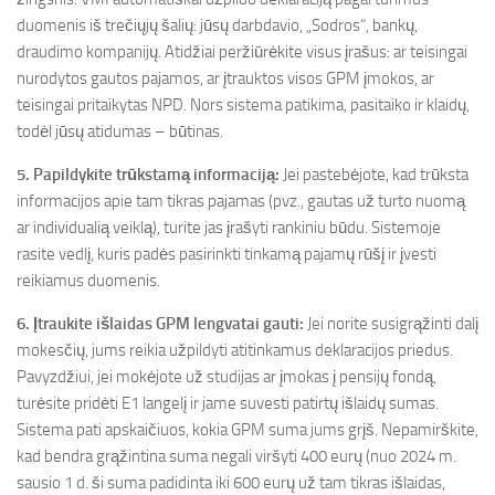
duomenis iš trečiųjų šalių: jūsų darbdavio, „Sodros“, bankų,
draudimo kompanijų. Atidžiai peržiūrėkite visus įrašus: ar teisingai
nurodytos gautos pajamos, ar įtrauktos visos GPM įmokos, ar
teisingai pritaikytas NPD. Nors sistema patikima, pasitaiko ir klaidų,
todėl jūsų atidumas – būtinas.
5. Papildykite trūkstamą informaciją:
Jei pastebėjote, kad trūksta
informacijos apie tam tikras pajamas (pvz., gautas už turto nuomą
ar individualią veiklą), turite jas įrašyti rankiniu būdu. Sistemoje
rasite vedlį, kuris padės pasirinkti tinkamą pajamų rūšį ir įvesti
reikiamus duomenis.
6. Įtraukite išlaidas GPM lengvatai gauti:
Jei norite susigrąžinti dalį
mokesčių, jums reikia užpildyti atitinkamus deklaracijos priedus.
Pavyzdžiui, jei mokėjote už studijas ar įmokas į pensijų fondą,
turėsite pridėti E1 langelį ir jame suvesti patirtų išlaidų sumas.
Sistema pati apskaičiuos, kokia GPM suma jums grįš. Nepamirškite,
kad bendra grąžintina suma negali viršyti 400 eurų (nuo 2024 m.
sausio 1 d. ši suma padidinta iki 600 eurų už tam tikras išlaidas,