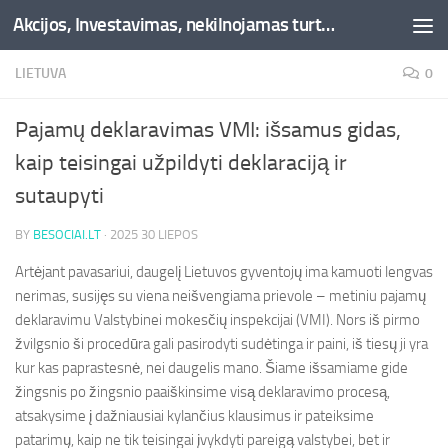
Akcijos, Investavimas, nekilnojamas turtas, kriptovaliutos - Besociai.lt
Skip to content
LIETUVA
0
Pajamų deklaravimas VMI: išsamus gidas,
kaip teisingai užpildyti deklaraciją ir
sutaupyti
BY
BESOCIAI.LT
·
2025 30 LIEPOS
Artėjant pavasariui, daugelį Lietuvos gyventojų ima kamuoti lengvas
nerimas, susijęs su viena neišvengiama prievole – metiniu pajamų
deklaravimu Valstybinei mokesčių inspekcijai (VMI). Nors iš pirmo
žvilgsnio ši procedūra gali pasirodyti sudėtinga ir paini, iš tiesų ji yra
kur kas paprastesnė, nei daugelis mano. Šiame išsamiame gide
žingsnis po žingsnio paaiškinsime visą deklaravimo procesą,
atsakysime į dažniausiai kylančius klausimus ir pateiksime
patarimų, kaip ne tik teisingai įvykdyti pareigą valstybei, bet ir