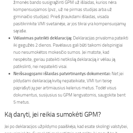
žmonės bando susigrąžinti GPM už išlaidas, kurios nėra
kompensuojamos (pvz., už ne pirmas studijas arba už
giminaičio studijas). Prieš įtraukdami išlaidas, visada
pasitikrinkite VMI svetainėje, ar jos tikrai yra kompensuojamų
sąraše.
Vėlavimas pateikti deklaraciją:
Deklaracijas privaloma pateikti
iki gegužės 2 dienos. Pavėlavus gali būti taikomi delspinigiai
nuo nesumokėtos mokesčio sumos. Jei matote, kad
nespėsite, geriau pateikti netikslią deklaraciją ir vėliau ją
patikslinti, nei nepateikti visai.
Neišsaugojami išlaidas patvirtinantys dokumentai:
Net jei
pildydami deklaraciją kvitų nepateikiate, VMI turi teisę
paprašyti jų per artimiausius kelerius metus. Todėl visus
dokumentus, susijusius su GPM lengvatomis, saugokite bent
5 metus.
Ką daryti, jei reikia sumokėti GPM?
Jei po deklaracijos užpildymo paaiškėja, kad esate skolingi valstybei,