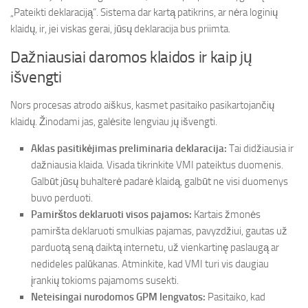
„Pateikti deklaraciją“. Sistema dar kartą patikrins, ar nėra loginių
klaidų, ir, jei viskas gerai, jūsų deklaracija bus priimta.
Dažniausiai daromos klaidos ir kaip jų
išvengti
Nors procesas atrodo aiškus, kasmet pasitaiko pasikartojančių
klaidų. Žinodami jas, galėsite lengviau jų išvengti.
Aklas pasitikėjimas preliminaria deklaracija:
Tai didžiausia ir
dažniausia klaida. Visada tikrinkite VMI pateiktus duomenis.
Galbūt jūsų buhalterė padarė klaidą, galbūt ne visi duomenys
buvo perduoti.
Pamirštos deklaruoti visos pajamos:
Kartais žmonės
pamiršta deklaruoti smulkias pajamas, pavyzdžiui, gautas už
parduotą seną daiktą internetu, už vienkartinę paslaugą ar
nedideles palūkanas. Atminkite, kad VMI turi vis daugiau
įrankių tokioms pajamoms susekti.
Neteisingai nurodomos GPM lengvatos:
Pasitaiko, kad