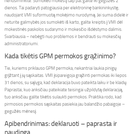
nenusiminkite. Sumokėti mokestį taip pat galite iki gegužės 2
dienos. Tai padaryti patogiausia per elektroninę bankininkystę,
naudojant VMI suformuotą mokėjimo nurodymą. Jei suma didelė ir
neturite galimybės jos sumokėti iš karto, galite kreiptis į VMI dėl
mokestinės paskolos sudarymo ir mokesčio išdėstymo dalimis.
Svarbiausia – nebėgti nuo problemos ir bendrauti su mokesčių
administratoriumi.
Kada tikėtis GPM permokos grąžinimo?
Tie, kuriems priklauso GPM permoka, nekantriai laukia pinigų
grįžtant į jų sąskaitas. VMI įsipareigoja grąžinti permokas iki liepos
31 dienos, su sąlyga, kad deklaracija buvo pateikta laiku ir be klaidų.
Paprastai, kuo anksčiau pateikiate teisingai užpildytą deklaraciją,
tuo anksčiau galite tikėtis sulaukti permokos. Praktika rodo, kad
pirmosios permokos sąskaitas pasiekia jau balandžio pabaigoje –
gegužės mėnesį.
Apibendrinimas: deklaruoti – paprasta ir
naudinga