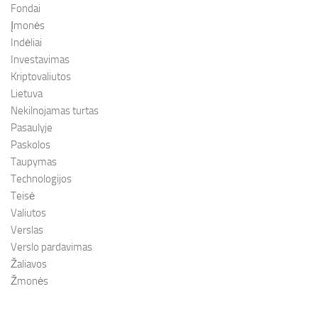
Fondai
Įmonės
Indėliai
Investavimas
Kriptovaliutos
Lietuva
Nekilnojamas turtas
Pasaulyje
Paskolos
Taupymas
Technologijos
Teisė
Valiutos
Verslas
Verslo pardavimas
Žaliavos
Žmonės