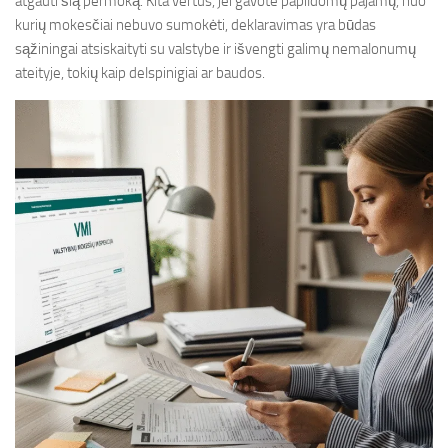
atgauti šią permoką. Kita vertus, jei gavote papildomų pajamų, nuo
kurių mokesčiai nebuvo sumokėti, deklaravimas yra būdas
sąžiningai atsiskaityti su valstybe ir išvengti galimų nemalonumų
ateityje, tokių kaip delspinigiai ar baudos.