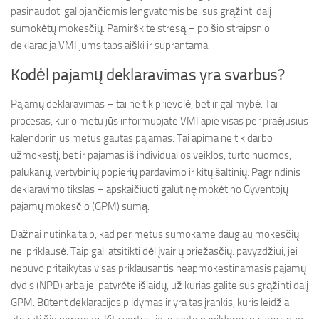
pasinaudoti galiojančiomis lengvatomis bei susigrąžinti dalį
sumokėtų mokesčių. Pamirškite stresą – po šio straipsnio
deklaracija VMI jums taps aiški ir suprantama.
Kodėl pajamų deklaravimas yra svarbus?
Pajamų deklaravimas – tai ne tik prievolė, bet ir galimybė. Tai
procesas, kurio metu jūs informuojate VMI apie visas per praėjusius
kalendorinius metus gautas pajamas. Tai apima ne tik darbo
užmokestį, bet ir pajamas iš individualios veiklos, turto nuomos,
palūkanų, vertybinių popierių pardavimo ir kitų šaltinių. Pagrindinis
deklaravimo tikslas – apskaičiuoti galutinę mokėtino Gyventojų
pajamų mokesčio (GPM) sumą.
Dažnai nutinka taip, kad per metus sumokame daugiau mokesčių,
nei priklausė. Taip gali atsitikti dėl įvairių priežasčių: pavyzdžiui, jei
nebuvo pritaikytas visas priklausantis neapmokestinamasis pajamų
dydis (NPD) arba jei patyrėte išlaidų, už kurias galite susigrąžinti dalį
GPM. Būtent deklaracijos pildymas ir yra tas įrankis, kuris leidžia