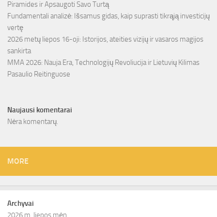
Piramides ir Apsaugoti Savo Turtą
Fundamentali analizė: Išsamus gidas, kaip suprasti tikrąją investicijų
vertę
2026 metų liepos 16-oji: Istorijos, ateities vizijų ir vasaros magijos
sankirta
MMA 2026: Nauja Era, Technologijų Revoliucija ir Lietuvių Kilimas
Pasaulio Reitinguose
Naujausi komentarai
Nėra komentarų.
MORE
Archyvai
2026 m. liepos mėn.