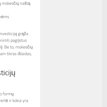
rą mokesčių naštą
esnėms
investicijų grąža
riimti pagrįstus
elį. Be to, mokesčių
tam tikras išlaidas,
ticijų
mo formų.
ertė ir kokia yra