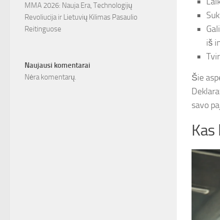
Lai
MMA 2026: Nauja Era, Technologijų
Suk
Revoliucija ir Lietuvių Kilimas Pasaulio
Gal
Reitinguose
iš i
Tvi
Naujausi komentarai
Šie asp
Nėra komentarų.
Deklara
savo paj
Kas