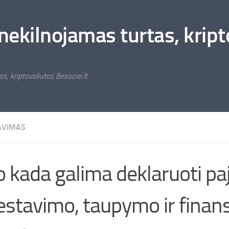
nekilnojamas turtas, kripto
s, kriptovaliutos Besociai.lt
AVIMAS
 kada galima deklaruoti pa
estavimo, taupymo ir finan