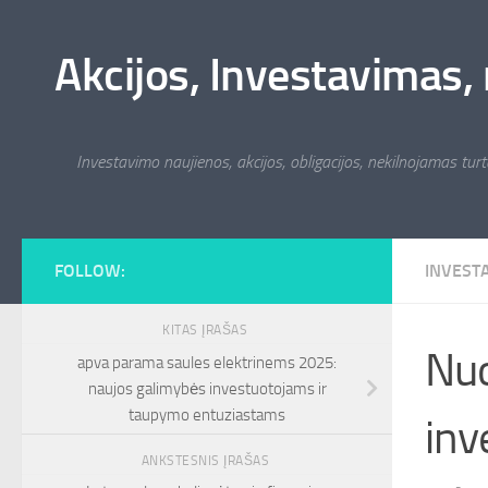
Skip to content
Akcijos, Investavimas, 
Investavimo naujienos, akcijos, obligacijos, nekilnojamas turta
FOLLOW:
INVEST
KITAS ĮRAŠAS
Nuo
apva parama saules elektrinems 2025:
naujos galimybės investuotojams ir
taupymo entuziastams
inv
ANKSTESNIS ĮRAŠAS