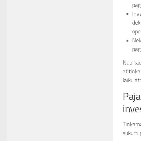
pag
Inv
dek
ope
Nek
pag
Nuo kad
atitink
laiku at
Paja
inve
Tinkama
sukurti