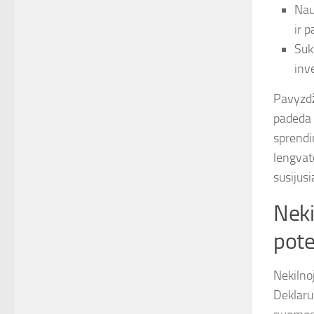
Nau
ir p
Suk
inv
Pavyzdži
padeda n
sprendim
lengvato
susijus
Neki
pote
Nekilno
Deklaru