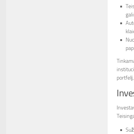
Tei
gal
Aut
kla
Nuo
pap
Tinkama
instituc
portfelį
Inve
Investa
Teising
Suž