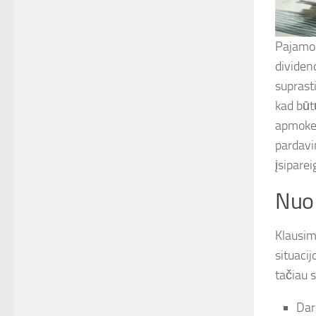
Pajamos 
dividen
suprast
kad būtų
apmokest
pardavi
įsiparei
Nuo 
Klausim
situacij
tačiau s
Dar