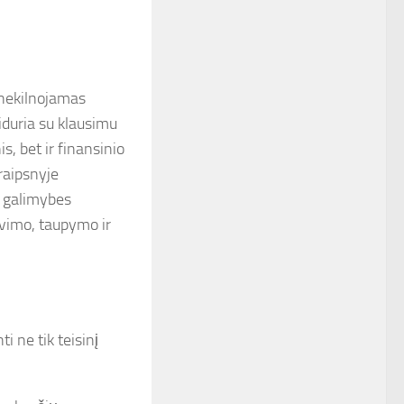
 nekilnojamas
iduria su klausimu
s, bet ir finansinio
raipsnyje
s galimybes
tavimo, taupymo ir
i ne tik teisinį