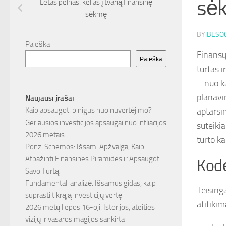
sėk
Letas pelnas: kelias į tvarią finansinę
sėkmę
BY
BESOC
Paieška
Finansų
Paieška
turtas i
– nuo ka
planavi
Naujausi įrašai
aptarsi
Kaip apsaugoti pinigus nuo nuvertėjimo?
Geriausios investicijos apsaugai nuo infliacijos
suteikia
2026 metais
turto ka
Ponzi Schemos: Išsami Apžvalga, Kaip
Atpažinti Finansines Piramides ir Apsaugoti
Kodė
Savo Turtą
Fundamentali analizė: Išsamus gidas, kaip
Teisinga
suprasti tikrąją investicijų vertę
atitiki
2026 metų liepos 16-oji: Istorijos, ateities
vizijų ir vasaros magijos sankirta