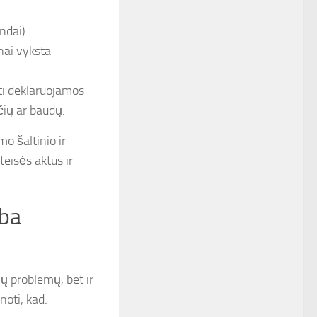
endai)
nai vyksta
ti deklaruojamos
ių ar baudų.
o šaltinio ir
teisės aktus ir
rba
ų problemų, bet ir
oti, kad: