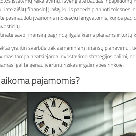
kotės įstatymų reikalavimų, išvengiate baudas ir papildomų 
uriate aiškų finansinį įrašą, kuris padeda planuoti tolesnes in
ite pasinaudoti įvairiomis mokesčių lengvatomis, kurios padi
nvesticijų.
rtinate savo finansinį pagrindą ilgalaikiams planams ir turtų 
ektai yra itin svarbūs tiek asmeniniam finansų planavimui, ti
vimas tampa neatsiejama investavimo strategijos dalimi, nes
amas, galite geriau įvertinti rizikas ir galimybes rinkoje.
 laikoma pajamomis?