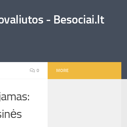
valiutos - Besociai.lt
0
MORE
jamas:
sinės