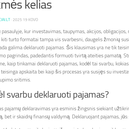
mės kelias
IAI.LT
·
2025 19 KOVO
 pasaulyje, kur investavimas, taupymas, akcijos, obligacijos,
r kiti turto formatai tampa vis svarbesni, daugelis žmonių sus
da galima deklaruoti pajamas. Šis klausimas yra ne tik teisini
mo pagrindas, padedantis formuoti tvirtą ateities pamatą. St
me, kaip tinkamai deklaruoti pajamas, kodėl tai svarbu, kokia
 teisinga apskaita bei kaip šis procesas yra susijęs su inves
upimo sritimis.
l svarbu deklaruoti pajamas?
s pajamų deklaravimas yra esminis žingsnis siekiant užtikrint
mą, bet ir skaidrų finansų valdymą. Deklaruojant pajamas, jūs: