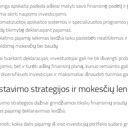
singa apskaita padeda aiškiai matyti savo finansinę padėtį ir į
ima skirti naujoms investicijoms.
omatizuotos apskaitos sistemos ir specializuotos programos
idų tikimybę deklaruojant pajamas.
latinis pajamų sekimas leidžia laiku pastebėti neatitikimus ir
ildomų mokesčių bei baudų.
i tvarkant deklaracijas, investuotojai gali ne tik išvengti p
ijomis, bet ir turėti aiškų finansinį planą, kuriuo remiantis gal
, diversifikuoti investicijas ir maksimaliai išnaudoti turimas g
stavimo strategijos ir mokesčių le
vimo strategijos dažnai grindžiamos tiksliu finansinių srautų
as pajamų deklaravimas leidžia:
inoti, kokia dalis pajamų iš viso investicijų portfelio sudaro g