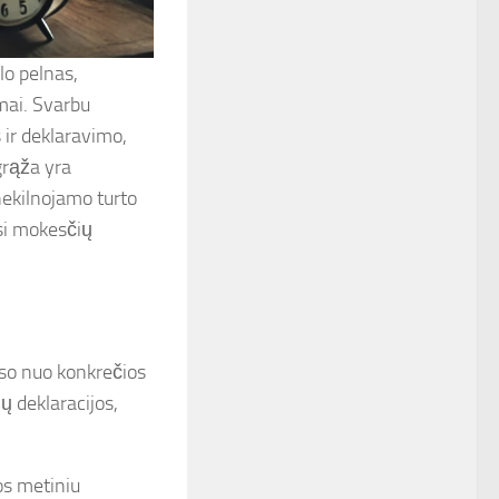
slo pelnas,
imai. Svarbu
 ir deklaravimo,
grąža yra
 nekilnojamo turto
si mokesčių
so nuo konkrečios
ų deklaracijos,
s metiniu