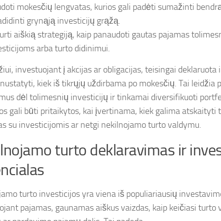
doti mokesčių lengvatas, kurios gali padėti sumažinti bend
adidinti grynąją investicijų grąžą.
urti aiškią strategiją, kaip panaudoti gautas pajamas tolim
esticijoms arba turto didinimui.
ui, investuojant į akcijas ar obligacijas, teisingai deklaruota 
ustatyti, kiek iš tikrųjų uždirbama po mokesčių. Tai leidžia p
us dėl tolimesnių investicijų ir tinkamai diversifikuoti portf
s gali būti pritaikytos, kai įvertinama, kiek galima atskaityti 
ias su investicijomis ar netgi nekilnojamo turto valdymu.
lnojamo turto deklaravimas ir inves
ncialas
jamo turto investicijos yra viena iš populiariausių investavi
ojant pajamas, gaunamas aiškus vaizdas, kaip keičiasi turto v