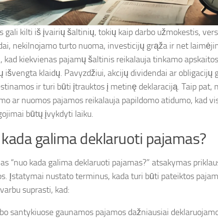
gali kilti iš įvairių šaltinių, tokių kaip darbo užmokestis, ver
dai, nekilnojamo turto nuoma, investicijų grąža ir net laimėj
i, kad kiekvienas pajamų šaltinis reikalauja tinkamo apskaitos
 išvengta klaidų. Pavyzdžiui, akcijų dividendai ar obligacijų 
inamos ir turi būti įtrauktos į metinę deklaraciją. Taip pat,
mo ar nuomos pajamos reikalauja papildomo atidumo, kad vi
gojimai būtų įvykdyti laiku.
kada galima deklaruoti pajamas?
as “nuo kada galima deklaruoti pajamas?” atsakymas priklau
os. Įstatymai nustato terminus, kada turi būti pateiktos pajam
varbu suprasti, kad:
bo santykiuose gaunamos pajamos dažniausiai deklaruojamo