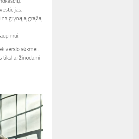
mokesčių.
vesticijas.
dina grynąją grąžą
kaupimui.
ek verslo sėkmei.
 tiksliai žinodami