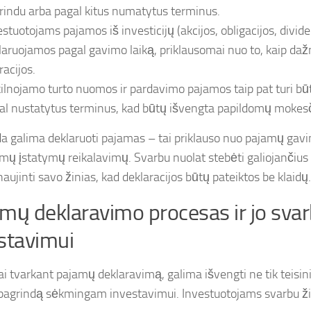
rindu arba pagal kitus numatytus terminus.
estuotojams pajamos iš investicijų (akcijos, obligacijos, divid
laruojamos pagal gavimo laiką, priklausomai nuo to, kaip daž
racijos.
ilnojamo turto nuomos ir pardavimo pajamos taip pat turi bū
al nustatytus terminus, kad būtų išvengta papildomų mokesč
a galima deklaruoti pajamas – tai priklauso nuo pajamų gavim
amų įstatymų reikalavimų. Svarbu nuolat stebėti galiojančius 
naujinti savo žinias, kad deklaracijos būtų pateiktos be klaidų.
mų deklaravimo procesas ir jo sva
stavimui
i tvarkant pajamų deklaravimą, galima išvengti ne tik teisini
 pagrindą sėkmingam investavimui. Investuotojams svarbu žin