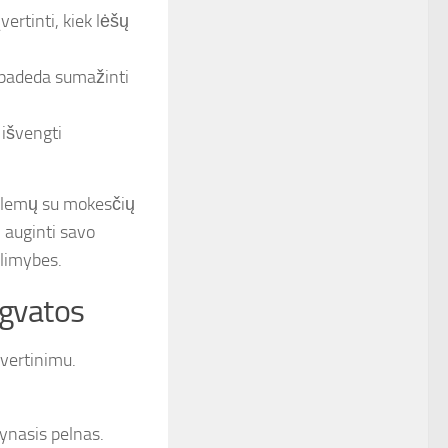
vertinti, kiek lėšų
 padeda sumažinti
 išvengti
roblemų su mokesčių
i auginti savo
alimybes.
ngvatos
 vertinimu.
rynasis pelnas.