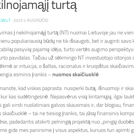
ilnojamąjį turtą
IAI.LT
·
2025 4 RUGPJŪČIO
vimas į nekilnojamąjį turtą (NT) nuomai Lietuvoje jau ne vi
vienu populiariausių būdų ne tik išsaugoti, bet ir auginti savo 
 stabilių pasyvių pajamų idėja, turto vertės augimo perspektyv
turto pavidalas. Tačiau už sėkmingo NT investuotojo istorijos 
ėkmė ar intuicija, o šaltas, racionalus ir kruopštus skaičiavim
engia esminis įrankis –
nuomos skaičiuoklė
.
anote, kad viskas paprasta: nusiperki butą, išnuomoji ir skaič
 kur kas sudėtingesnė. Nepasvėrus visų kintamųjų, ilgai lauk
gali virsti nuolatiniais galvos skausmais ir, dar blogiau, finan
skaičiuoklė – tai ne tiesiog įrankis, tai jūsų finansinis komp
ėse, padedantis atskirti pelningą projektą nuo „pinigų duobė
me gide mes panirsime į visus aspektus, kuriuos turi apimti