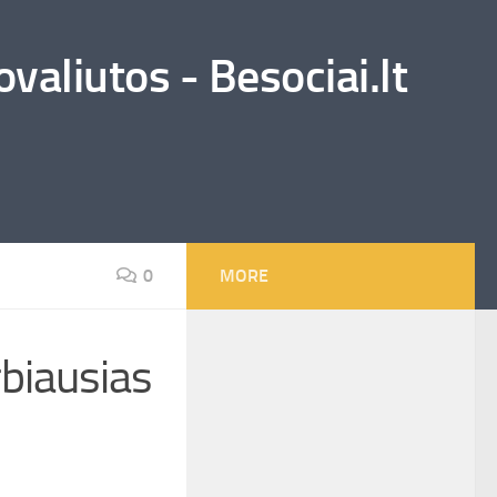
valiutos - Besociai.lt
0
MORE
biausias