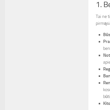
1. B
Tai ne t
pirmąsi
Būs
Pra
ben
Not
api
Reg
Ban
Rem
kos
būt
Kit