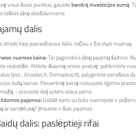
ę visus šiuos punktus, gausite
bendrą investicijos sumą
. T
os taškas jūsų skaičiavimams.
ajamų dalis
atrodo kaip paprasčiausia dalis, tačiau ir čia slypi niuansų.
esio nuomos kaina:
Tai pagrindinis jūsų pajamų šaltinis. N
ite realistiški. Atlikite išsamią rinkos analizę: patikrinkite 
talus (pvz., Aruodas.lt, Domoplius.lt), palyginkite panašaus dy
acijos butų kainas. Pervertinę kainą rizikuojate ilgomis prast
 mažą – prarasite dalį potencialaus pelno.
ildomos pajamos:
Galbūt kartu su butu nuomojate ir požem
tą ar sandėliuką? Įtraukite ir šias pajamas.
laidų dalis: paslėptieji rifai