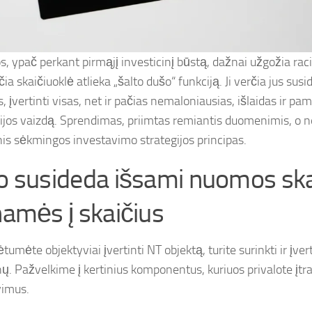
s, ypač perkant pirmąjį investicinį būstą, dažnai užgožia r
ia skaičiuoklė atlieka „šalto dušo“ funkciją. Ji verčia jus susid
s, įvertinti visas, net ir pačias nemaloniausias, išlaidas ir pama
cijos vaizdą. Sprendimas, priimtas remiantis duomenimis, o n
is sėkmingos investavimo strategijos principas.
ko susideda išsami nuomos ska
inamės į skaičius
tumėte objektyviai įvertinti NT objektą, turite surinkti ir įvert
. Pažvelkime į kertinius komponentus, kuriuos privalote įtra
vimus.