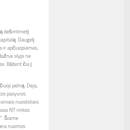
eną dešimtmetį
kapitalą. Daugelį
a ir apčiuopiamas,
dažnai slypi ne
as. Būtent čia į
iuoji pelną. Deja,
tos pasyvios
siniais nuostoliais.
asas NT rinkos
s“. Šiame
 gera nuomos