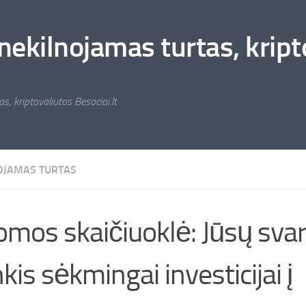
nekilnojamas turtas, kripto
s, kriptovaliutos Besociai.lt
OJAMAS TURTAS
mos skaičiuoklė: Jūsų svar
nkis sėkmingai investicijai į