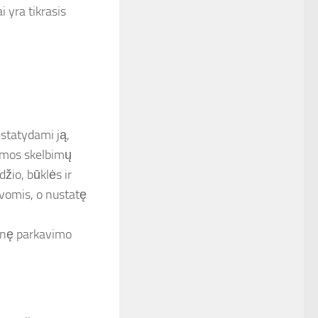
ai yra tikrasis
ustatydami ją,
nuomos skelbimų
džio, būklės ir
ovomis, o nustatę
inę parkavimo