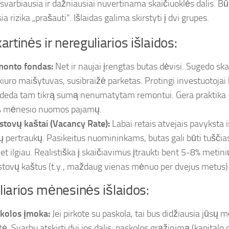
 svarbiausia ir dažniausiai nuvertinama skaičiuoklės dalis. Bū
ia rizika „prašauti“. Išlaidas galima skirstyti į dvi grupes.
artinės ir nereguliarios išlaidos:
onto fondas:
Net ir naujai įrengtas butas dėvisi. Sugedo s
kiuro maišytuvas, susibraižė parketas. Protingi investuotoja
ideda tam tikrą sumą nenumatytam remontui. Gera praktika –
 mėnesio nuomos pajamų.
stovų kaštai (Vacancy Rate):
Labai retais atvejais pavyksta
ių pertraukų. Pasikeitus nuomininkams, butas gali būti tušči
net ilgiau. Realistiška į skaičiavimus įtraukti bent 5-8% metin
stovų kaštus (t.y., maždaug vienas mėnuo per dvejus metus)
iarios mėnesinės išlaidos:
kolos įmoka:
Jei pirkote su paskola, tai bus didžiausia jūsų 
tė. Svarbu atskirti dvi jos dalis: paskolos grąžinimą (kapitalo 