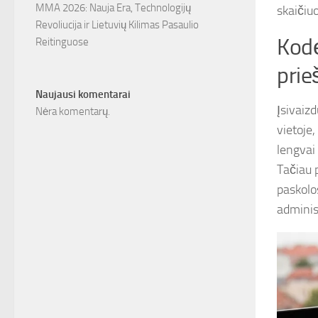
MMA 2026: Nauja Era, Technologijų
skaičiuo
Revoliucija ir Lietuvių Kilimas Pasaulio
Kodė
Reitinguose
prie
Naujausi komentarai
Įsivaiz
Nėra komentarų.
vietoje,
lengvai 
Tačiau p
paskolo
adminis