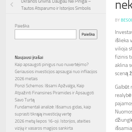
nek
Ukrainos Grivina: Daugiau Nei Pinigai –
Tautos Atsparumo ir Istorijos Simbolis
BY
BESOC
Paieška
Investa
Paieška
išlieka 
vilioja
fizinis 
Naujausi įrašai
aklina s
Kaip apsaugoti pinigus nuo nuvertėjimo?
Geriausios investicijos apsaugai nuo infliacijos
sceną ž
2026 metais
Ponzi Schemos: Išsami Apžvalga, Kaip
Galbūt m
Atpažinti Finansines Piramides ir Apsaugoti
realybė
Savo Turtą
pajamos 
Fundamentali analizė: Išsamus gidas, kaip
Nuomos 
suprasti tikrąją investicijų vertę
džiungl
2026 metų liepos 16-oji: Istorijos, ateities
išsamia
vizijų ir vasaros magijos sankirta