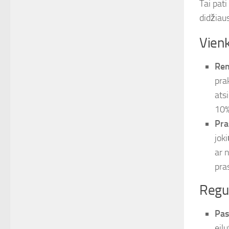
Tai pati
didžiaus
Vienk
Rem
pra
ats
10%
Pra
jok
ar 
pra
Regul
Pas
eilu