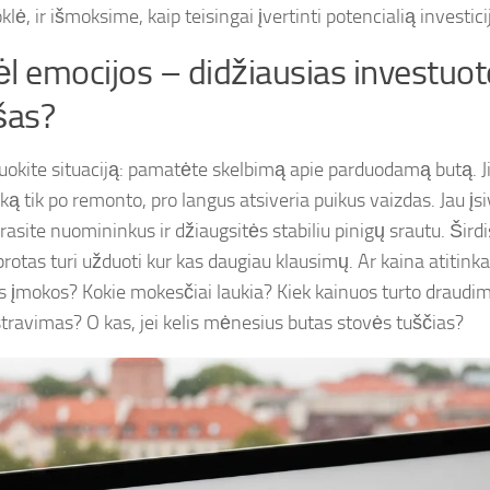
klė, ir išmoksime, kaip teisingai įvertinti potencialią investici
l emocijos – didžiausias investuot
šas?
duokite situaciją: pamatėte skelbimą apie parduodamą butą. J
 ką tik po remonto, pro langus atsiveria puikus vaizdas. Jau įs
rasite nuomininkus ir džiaugsitės stabiliu pinigų srautu. Širdis
rotas turi užduoti kur kas daugiau klausimų. Ar kaina atitink
s įmokos? Kokie mokesčiai laukia? Kiek kainuos turto draudi
travimas? O kas, jei kelis mėnesius butas stovės tuščias?