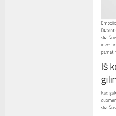
Emocijo
Būtent č
skaičiai
investi
pamatin
Iš 
gil
Kad galė
duomenų
skaičia