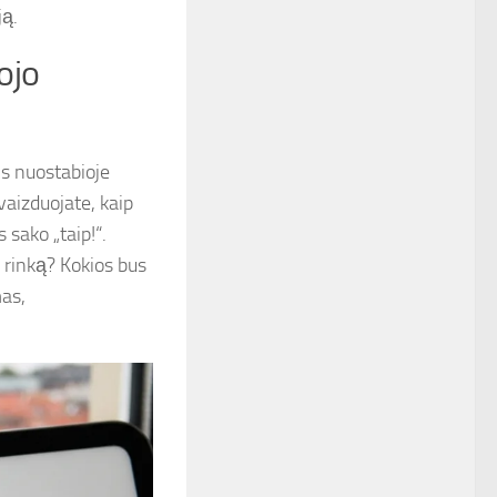
ją.
ojo
is nuostabioje
ivaizduojate, kaip
 sako „taip!“.
a rinką? Kokios bus
mas,