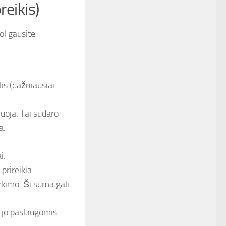
reikis)
kol gausite
is (dažniausiai
uoja. Tai sudaro
a.
i.
prireikia
rkimo. Ši suma gali
 jo paslaugomis.