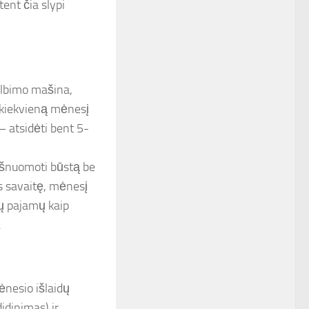
tent čia slypi
kalbimo mašina,
i kiekvieną mėnesį
 atsidėti bent 5-
 išnuomoti būstą be
as savaitę, mėnesį
ių pajamų kaip
.
mėnesio išlaidų
didinimas) ir