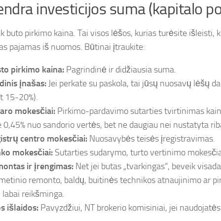
endra investicijos suma (kapitalo po
ik buto pirkimo kaina. Tai visos lėšos, kurias turėsite išleisti, 
as pajamas iš nuomos. Būtinai įtraukite:
to pirkimo kaina:
Pagrindinė ir didžiausia suma.
dinis įnašas:
Jei perkate su paskola, tai jūsų nuosavų lėšų dal
t 15-20%).
aro mokesčiai:
Pirkimo-pardavimo sutarties tvirtinimas kain
e 0,45% nuo sandorio vertės, bet ne daugiau nei nustatyta rib
istrų centro mokesčiai:
Nuosavybės teisės įregistravimas.
ko mokesčiai:
Sutarties sudarymo, turto vertinimo mokesčia
ontas ir įrengimas:
Net jei butas „tvarkingas“, beveik visada 
metinio remonto, baldų, buitinės technikos atnaujinimo ar pi
i labai reikšminga.
os išlaidos:
Pavyzdžiui, NT brokerio komisiniai, jei naudojatės