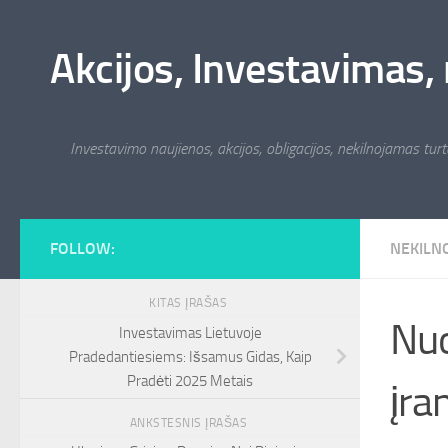
Skip to content
Akcijos, Investavimas, 
Investavimo naujienos, akcijos, obligacijos, nekilnojamas turta
FOLLOW:
NEKILN
KITAS ĮRAŠAS
Nuo
Investavimas Lietuvoje
Pradedantiesiems: Išsamus Gidas, Kaip
Pradėti 2025 Metais
įra
ANKSTESNIS ĮRAŠAS