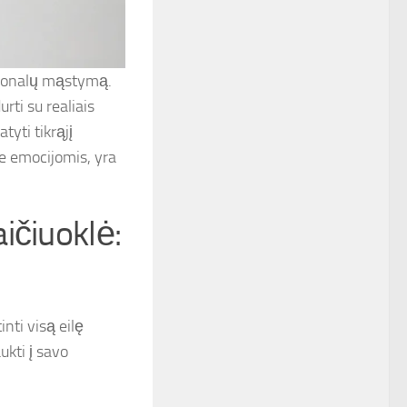
acionalų mąstymą.
urti su realiais
tyti tikrąjį
e emocijomis, yra
ičiuoklė:
inti visą eilę
ukti į savo