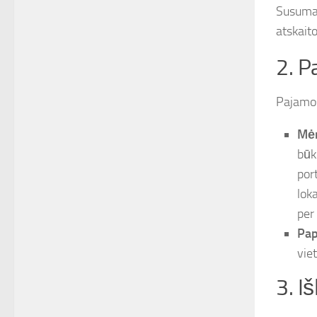
Susumav
atskait
2. P
Pajamos 
Mėn
būk
por
lok
per
Pap
vie
3. Iš