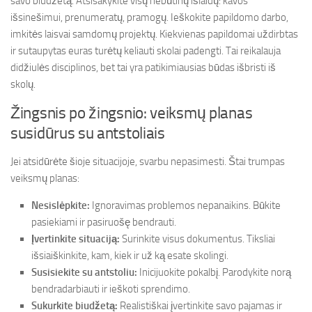
savo biudžetą. Atsisakykite visų nebūtinų išlaidų: kavos
išsinešimui, prenumeratų, pramogų. Ieškokite papildomo darbo,
imkitės laisvai samdomų projektų. Kiekvienas papildomai uždirbtas
ir sutaupytas euras turėtų keliauti skolai padengti. Tai reikalauja
didžiulės disciplinos, bet tai yra patikimiausias būdas išbristi iš
skolų.
Žingsnis po žingsnio: veiksmų planas
susidūrus su antstoliais
Jei atsidūrėte šioje situacijoje, svarbu nepasimesti. Štai trumpas
veiksmų planas:
Nesislėpkite:
Ignoravimas problemos nepanaikins. Būkite
pasiekiami ir pasiruošę bendrauti.
Įvertinkite situaciją:
Surinkite visus dokumentus. Tiksliai
išsiaiškinkite, kam, kiek ir už ką esate skolingi.
Susisiekite su antstoliu:
Inicijuokite pokalbį. Parodykite norą
bendradarbiauti ir ieškoti sprendimo.
Sukurkite biudžetą:
Realistiškai įvertinkite savo pajamas ir