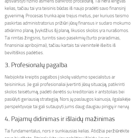
apsvarstyti fizinio asmens bankroto procedūrą. Tai nėra lengvas
kelias, tačiau tai yra teisinis būdas iš naujo pradėti savo finansinį
gyvenimą. Procesas trunka apie trejus metus, per kuriuos teismo
paskirtas administratorius prižiūri jūsų finansus ir sudaro mokumo
atkūrimo planą. Įvykdžius šį planą, likusios skolos yra nurašomos.
Tai rimtas žingsnis, turintis savo pasekmių (turto praradimas,
finansiniai apribojimai), tačiau kartais tai vienintelė išeitis iš
beviltiškos padėties.
3. Profesionalų pagalba
Nebijokite kreiptis pagalbos į skolų valdymo specialistus ar
teisininkus. Jie gali profesionaliai įvertinti jūsų situaciją, patikrinti
skolos teisėtumą, padėti derėtis su kreditoriais ir antstoliais bei
pasiūlyti geriausią strategiją. Nors jų paslaugos kainuoja, ilgalaikėje
perspektyvoje tai gali sutaupyti jums daug daugiau pinigų ir nervų.
4. Pajamų didinimas ir išlaidų mažinimas
Tai fundamentalus, nors ir sunkiausias kelias. Atidžiai peržiūrėkite