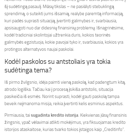
šį sudėtingą pasaulį. Mūsų tikslas – ne pasiūlyti stebuklingą
sprendimą, o suteikti jums išsamią, realybe paremtą informaciją,
kuri padės suprasti situaciją, įvertinti galimybes ir, svarbiausia,
apsisaugoti nuo dar didesnių finansinių problemų. Išnagrinėsime,
kodėl tradiciniai skolintojai užtrenkia duris, kokios teorinės
galimybės egzistuoja, kokie pavojai tyko ir, svarbiausia, kokios yra
protingos alternatyvos naujai paskolai.
Kodėl paskolos su antstoliais yra tokia
sudėtinga tema?
Iš pirmo žvilgsnio, idėja paimti vieną paskolą, kad padengtum kitą,
atrodo logiška. Tačiau kai į procesą įsikiša antstolis, situacija
pasikeičia iš esmės. Norint suprasti, kodėl gauti paskolą tampa
beveik neįmanoma misija, reikia įvertinti kelis esminius aspektus.
Pirmiausia, tai
sugadinta kredito istorija
. Kiekvienas jūsų finansinis
žingsnis, ypač vėlavimai atlikti mokėjimus, yra fiksuojamas kredito
istorijos ataskaitose, kurias tvarko tokios įstaigos kaip „Creditinfo“.