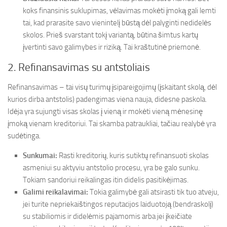
koks finansinis suklupimas, vėlavimas mokėti įmoką gali lemti
tai, kad prarasite savo vienintelį būstą dėl palyginti nedidelės
skolos. Prieš svarstant tokį variantą, būtina šimtus kartų
įvertinti savo galimybes ir riziką. Tai kraštutinė priemonė.
2. Refinansavimas su antstoliais
Refinansavimas – tai visų turimų įsipareigojimų (įskaitant skolą, dėl
kurios dirba antstolis) padengimas viena nauja, didesne paskola.
Idėja yra sujungti visas skolas į vieną ir mokėti vieną mėnesinę
įmoką vienam kreditoriui. Tai skamba patraukliai, tačiau realybė yra
sudėtinga.
Sunkumai:
Rasti kreditorių, kuris sutiktų refinansuoti skolas
asmeniui su aktyviu antstolio procesu, yra be galo sunku.
Tokiam sandoriui reikalingas itin didelis pasitikėjimas.
Galimi reikalavimai:
Tokia galimybė gali atsirasti tik tuo atveju,
jei turite nepriekaištingos reputacijos laiduotoją (bendraskolį)
su stabiliomis ir didelėmis pajamomis arba jei įkeičiate