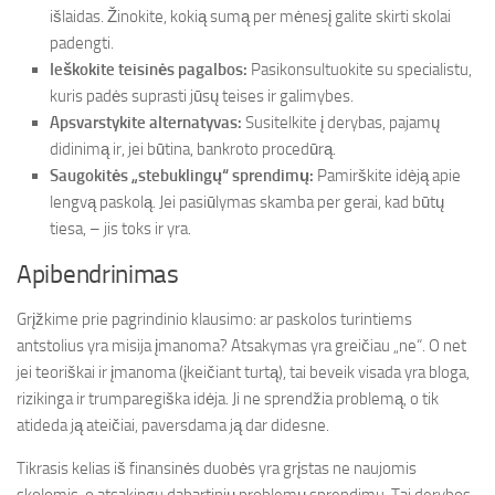
išlaidas. Žinokite, kokią sumą per mėnesį galite skirti skolai
padengti.
Ieškokite teisinės pagalbos:
Pasikonsultuokite su specialistu,
kuris padės suprasti jūsų teises ir galimybes.
Apsvarstykite alternatyvas:
Susitelkite į derybas, pajamų
didinimą ir, jei būtina, bankroto procedūrą.
Saugokitės „stebuklingų“ sprendimų:
Pamirškite idėją apie
lengvą paskolą. Jei pasiūlymas skamba per gerai, kad būtų
tiesa, – jis toks ir yra.
Apibendrinimas
Grįžkime prie pagrindinio klausimo: ar paskolos turintiems
antstolius yra misija įmanoma? Atsakymas yra greičiau „ne“. O net
jei teoriškai ir įmanoma (įkeičiant turtą), tai beveik visada yra bloga,
rizikinga ir trumparegiška idėja. Ji ne sprendžia problemą, o tik
atideda ją ateičiai, paversdama ją dar didesne.
Tikrasis kelias iš finansinės duobės yra grįstas ne naujomis