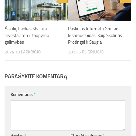
Šiaulių bankas SB linija:
Paskolos Internetu Greitai:
Investavimo ir taupymo
Išsamus Gidas, Kaip Skolintis
galimybės
Protingai ir Saugiai
2024 18 LAPKRIČIO
2025 6 RUGPJŪČIO
PARAŠYKITE KOMENTARĄ
Komentaras
*
Vardas
*
El. pašto adresas
*