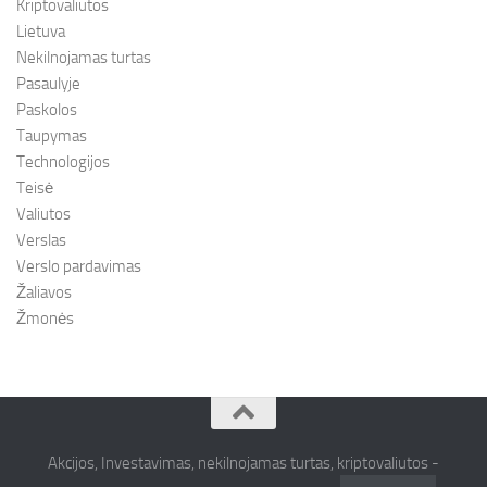
Kriptovaliutos
Lietuva
Nekilnojamas turtas
Pasaulyje
Paskolos
Taupymas
Technologijos
Teisė
Valiutos
Verslas
Verslo pardavimas
Žaliavos
Žmonės
Akcijos, Investavimas, nekilnojamas turtas, kriptovaliutos -