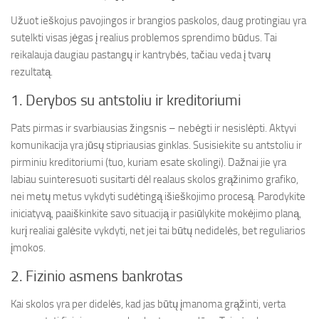
Užuot ieškojus pavojingos ir brangios paskolos, daug protingiau yra
sutelkti visas jėgas į realius problemos sprendimo būdus. Tai
reikalauja daugiau pastangų ir kantrybės, tačiau veda į tvarų
rezultatą.
1. Derybos su antstoliu ir kreditoriumi
Pats pirmas ir svarbiausias žingsnis – nebėgti ir nesislėpti. Aktyvi
komunikacija yra jūsų stipriausias ginklas. Susisiekite su antstoliu ir
pirminiu kreditoriumi (tuo, kuriam esate skolingi). Dažnai jie yra
labiau suinteresuoti susitarti dėl realaus skolos grąžinimo grafiko,
nei metų metus vykdyti sudėtingą išieškojimo procesą. Parodykite
iniciatyvą, paaiškinkite savo situaciją ir pasiūlykite mokėjimo planą,
kurį realiai galėsite vykdyti, net jei tai būtų nedidelės, bet reguliarios
įmokos.
2. Fizinio asmens bankrotas
Kai skolos yra per didelės, kad jas būtų įmanoma grąžinti, verta