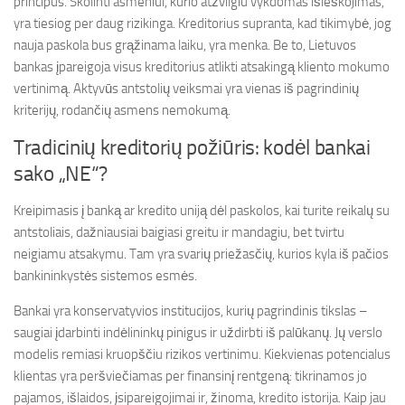
principus. Skolinti asmeniui, kurio atžvilgiu vykdomas išieškojimas,
yra tiesiog per daug rizikinga. Kreditorius supranta, kad tikimybė, jog
nauja paskola bus grąžinama laiku, yra menka. Be to, Lietuvos
bankas įpareigoja visus kreditorius atlikti atsakingą kliento mokumo
vertinimą. Aktyvūs antstolių veiksmai yra vienas iš pagrindinių
kriterijų, rodančių asmens nemokumą.
Tradicinių kreditorių požiūris: kodėl bankai
sako „NE“?
Kreipimasis į banką ar kredito uniją dėl paskolos, kai turite reikalų su
antstoliais, dažniausiai baigiasi greitu ir mandagiu, bet tvirtu
neigiamu atsakymu. Tam yra svarių priežasčių, kurios kyla iš pačios
bankininkystės sistemos esmės.
Bankai yra konservatyvios institucijos, kurių pagrindinis tikslas –
saugiai įdarbinti indėlininkų pinigus ir uždirbti iš palūkanų. Jų verslo
modelis remiasi kruopščiu rizikos vertinimu. Kiekvienas potencialus
klientas yra peršviečiamas per finansinį rentgeną: tikrinamos jo
pajamos, išlaidos, įsipareigojimai ir, žinoma, kredito istorija. Kaip jau