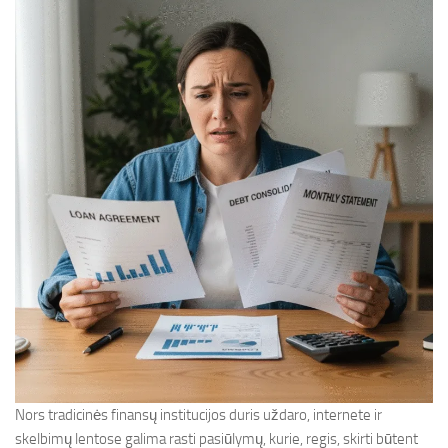
Nors tradicinės finansų institucijos duris uždaro, internete ir
skelbimų lentose galima rasti pasiūlymų, kurie, regis, skirti būtent