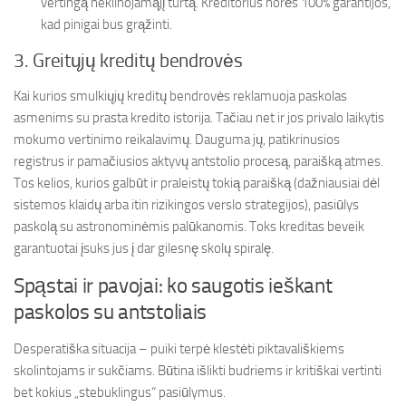
vertingą nekilnojamąjį turtą. Kreditorius norės 100% garantijos,
kad pinigai bus grąžinti.
3. Greitųjų kreditų bendrovės
Kai kurios smulkiųjų kreditų bendrovės reklamuoja paskolas
asmenims su prasta kredito istorija. Tačiau net ir jos privalo laikytis
mokumo vertinimo reikalavimų. Dauguma jų, patikrinusios
registrus ir pamačiusios aktyvų antstolio procesą, paraišką atmes.
Tos kelios, kurios galbūt ir praleistų tokią paraišką (dažniausiai dėl
sistemos klaidų arba itin rizikingos verslo strategijos), pasiūlys
paskolą su astronominėmis palūkanomis. Toks kreditas beveik
garantuotai įsuks jus į dar gilesnę skolų spiralę.
Spąstai ir pavojai: ko saugotis ieškant
paskolos su antstoliais
Desperatiška situacija – puiki terpė klestėti piktavališkiems
skolintojams ir sukčiams. Būtina išlikti budriems ir kritiškai vertinti
bet kokius „stebuklingus“ pasiūlymus.