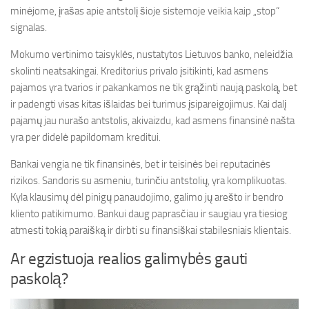
minėjome, įrašas apie antstolį šioje sistemoje veikia kaip „stop“
signalas.
Mokumo vertinimo taisyklės, nustatytos Lietuvos banko, neleidžia
skolinti neatsakingai. Kreditorius privalo įsitikinti, kad asmens
pajamos yra tvarios ir pakankamos ne tik grąžinti naują paskolą, bet
ir padengti visas kitas išlaidas bei turimus įsipareigojimus. Kai dalį
pajamų jau nurašo antstolis, akivaizdu, kad asmens finansinė našta
yra per didelė papildomam kreditui.
Bankai vengia ne tik finansinės, bet ir teisinės bei reputacinės
rizikos. Sandoris su asmeniu, turinčiu antstolių, yra komplikuotas.
Kyla klausimų dėl pinigų panaudojimo, galimo jų arešto ir bendro
kliento patikimumo. Bankui daug paprasčiau ir saugiau yra tiesiog
atmesti tokią paraišką ir dirbti su finansiškai stabilesniais klientais.
Ar egzistuoja realios galimybės gauti
paskolą?