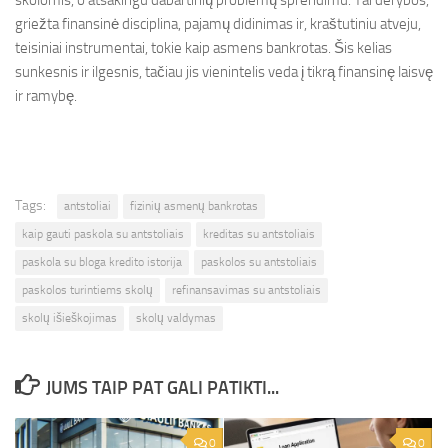
skolomis, o atsakingu dabartinių problemų sprendimu. Tai derybos,
griežta finansinė disciplina, pajamų didinimas ir, kraštutiniu atveju,
teisiniai instrumentai, tokie kaip asmens bankrotas. Šis kelias
sunkesnis ir ilgesnis, tačiau jis vienintelis veda į tikrą finansinę laisvę
ir ramybę.
Tags:
antstoliai
fizinių asmenų bankrotas
kaip gauti paskola su antstoliais
kreditas su antstoliais
paskola su bloga kredito istorija
paskolos su antstoliais
paskolos turintiems skolų
refinansavimas su antstoliais
skolų išieškojimas
skolų valdymas
JUMS TAIP PAT GALI PATIKTI...
0
0