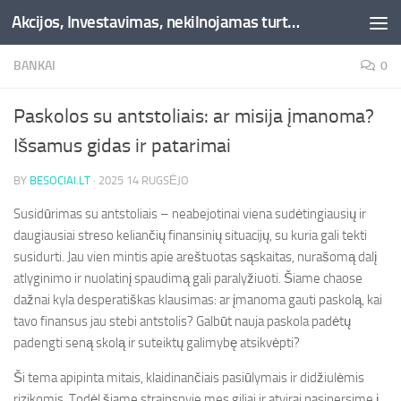
Akcijos, Investavimas, nekilnojamas turtas, kriptovaliutos - Besociai.lt
Skip to content
BANKAI
0
Paskolos su antstoliais: ar misija įmanoma?
Išsamus gidas ir patarimai
BY
BESOCIAI.LT
·
2025 14 RUGSĖJO
Susidūrimas su antstoliais – neabejotinai viena sudėtingiausių ir
daugiausiai streso keliančių finansinių situacijų, su kuria gali tekti
susidurti. Jau vien mintis apie areštuotas sąskaitas, nurašomą dalį
atlyginimo ir nuolatinį spaudimą gali paralyžiuoti. Šiame chaose
dažnai kyla desperatiškas klausimas: ar įmanoma gauti paskolą, kai
tavo finansus jau stebi antstolis? Galbūt nauja paskola padėtų
padengti seną skolą ir suteiktų galimybę atsikvėpti?
Ši tema apipinta mitais, klaidinančiais pasiūlymais ir didžiulėmis
rizikomis. Todėl šiame straipsnyje mes giliai ir atvirai pasinersime į