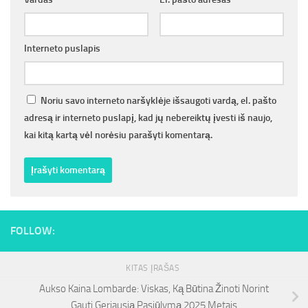
Interneto puslapis
Noriu savo interneto naršyklėje išsaugoti vardą, el. pašto
adresą ir interneto puslapį, kad jų nebereiktų įvesti iš naujo,
kai kitą kartą vėl norėsiu parašyti komentarą.
FOLLOW:
KITAS ĮRAŠAS
Aukso Kaina Lombarde: Viskas, Ką Būtina Žinoti Norint
Gauti Geriausią Pasiūlymą 2025 Metais