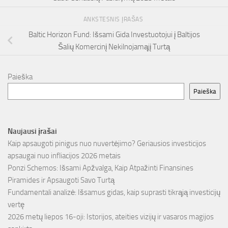
ANKSTESNIS ĮRAŠAS
Baltic Horizon Fund: Išsami Gida Investuotojui į Baltijos
Šalių Komercinį Nekilnojamąjį Turtą
Paieška
Paieška
Naujausi įrašai
Kaip apsaugoti pinigus nuo nuvertėjimo? Geriausios investicijos
apsaugai nuo infliacijos 2026 metais
Ponzi Schemos: Išsami Apžvalga, Kaip Atpažinti Finansines
Piramides ir Apsaugoti Savo Turtą
Fundamentali analizė: Išsamus gidas, kaip suprasti tikrąją investicijų
vertę
2026 metų liepos 16-oji: Istorijos, ateities vizijų ir vasaros magijos