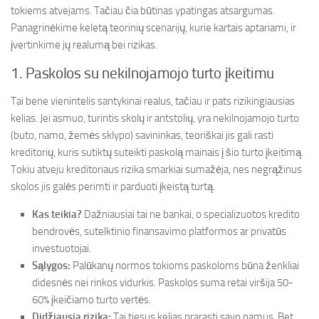
tokiems atvejams. Tačiau čia būtinas ypatingas atsargumas.
Panagrinėkime keletą teorinių scenarijų, kurie kartais aptariami, ir
įvertinkime jų realumą bei rizikas.
1. Paskolos su nekilnojamojo turto įkeitimu
Tai bene vienintelis santykinai realus, tačiau ir pats rizikingiausias
kelias. Jei asmuo, turintis skolų ir antstolių, yra nekilnojamojo turto
(buto, namo, žemės sklypo) savininkas, teoriškai jis gali rasti
kreditorių, kuris sutiktų suteikti paskolą mainais į šio turto įkeitimą.
Tokiu atveju kreditoriaus rizika smarkiai sumažėja, nes negrąžinus
skolos jis galės perimti ir parduoti įkeistą turtą.
Kas teikia?
Dažniausiai tai ne bankai, o specializuotos kredito
bendrovės, sutelktinio finansavimo platformos ar privatūs
investuotojai.
Sąlygos:
Palūkanų normos tokioms paskoloms būna ženkliai
didesnės nei rinkos vidurkis. Paskolos suma retai viršija 50-
60% įkeičiamo turto vertės.
Didžiausia rizika:
Tai tiesus kelias prarasti savo namus. Bet