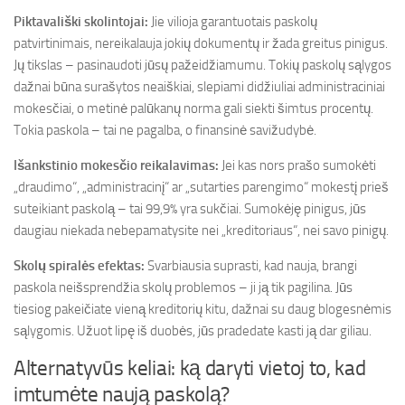
Piktavališki skolintojai:
Jie vilioja garantuotais paskolų
patvirtinimais, nereikalauja jokių dokumentų ir žada greitus pinigus.
Jų tikslas – pasinaudoti jūsų pažeidžiamumu. Tokių paskolų sąlygos
dažnai būna surašytos neaiškiai, slepiami didžiuliai administraciniai
mokesčiai, o metinė palūkanų norma gali siekti šimtus procentų.
Tokia paskola – tai ne pagalba, o finansinė savižudybė.
Išankstinio mokesčio reikalavimas:
Jei kas nors prašo sumokėti
„draudimo“, „administracinį“ ar „sutarties parengimo“ mokestį prieš
suteikiant paskolą – tai 99,9% yra sukčiai. Sumokėję pinigus, jūs
daugiau niekada nebepamatysite nei „kreditoriaus“, nei savo pinigų.
Skolų spiralės efektas:
Svarbiausia suprasti, kad nauja, brangi
paskola neišsprendžia skolų problemos – ji ją tik pagilina. Jūs
tiesiog pakeičiate vieną kreditorių kitu, dažnai su daug blogesnėmis
sąlygomis. Užuot lipę iš duobės, jūs pradedate kasti ją dar giliau.
Alternatyvūs keliai: ką daryti vietoj to, kad
imtumėte naują paskolą?