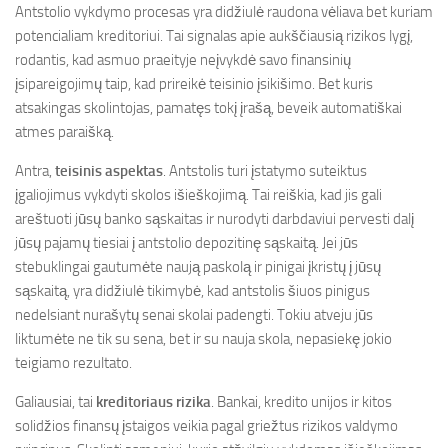
Antstolio vykdymo procesas yra didžiulė raudona vėliava bet kuriam
potencialiam kreditoriui. Tai signalas apie aukščiausią rizikos lygį,
rodantis, kad asmuo praeityje neįvykdė savo finansinių
įsipareigojimų taip, kad prireikė teisinio įsikišimo. Bet kuris
atsakingas skolintojas, pamatęs tokį įrašą, beveik automatiškai
atmes paraišką.
Antra,
teisinis aspektas
. Antstolis turi įstatymo suteiktus
įgaliojimus vykdyti skolos išieškojimą. Tai reiškia, kad jis gali
areštuoti jūsų banko sąskaitas ir nurodyti darbdaviui pervesti dalį
jūsų pajamų tiesiai į antstolio depozitinę sąskaitą. Jei jūs
stebuklingai gautumėte naują paskolą ir pinigai įkristų į jūsų
sąskaitą, yra didžiulė tikimybė, kad antstolis šiuos pinigus
nedelsiant nurašytų senai skolai padengti. Tokiu atveju jūs
liktumėte ne tik su sena, bet ir su nauja skola, nepasiekę jokio
teigiamo rezultato.
Galiausiai, tai
kreditoriaus rizika
. Bankai, kredito unijos ir kitos
solidžios finansų įstaigos veikia pagal griežtus rizikos valdymo