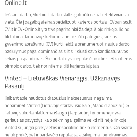
Online.lt
Ieškant darbo, Skelbiu.lt darbo skiltis gali būti ne pati efektyviausia
vieta. Čia į pagalbą ateina specializuoti karjeros portalai. CVbankas.lt,
CV.lt ir CV-Online.lt yra trys pagrindiniai žaidėjai šioje rinkoje. Jie ne
tik talpina darbdavių skelbimus, bet ir siūlo patogius įrankius
gyvenimo aprašymui (CV) kurti, leidžia prenumeruoti naujus darbo
pasiūlymus pagal dominančias sritis ir siųsti savo kandidatūrą vos
keliais paspaudimais. Šie portalai yra nepakeičiami tiek ieškantiems
pirmojo darbo, tiek norintiems kilti karjeros laiptais.
Vinted – Lietuviškas Vienaragis, Užkariavęs
Pasaulį
Kalbant apie naudotus drabužius ir aksesuarus, negalima
nepaminėti Vinted (Lietuvoje startavusio kaip „Mano drabužiai”). Ši
lietuvių sukurta platforma išaugo į tarptautinį fenomeną ir yra
geriausias pavyzdys, kaip sėkmingai galima veikti nišinėje rinkoje.
Vinted sujungia prekyvietės ir socialinio tinklo elementus. Čia svarbi
ne tik prekė, bet ir pardavėjo reputacija, atsiliepimai, bendravimas.