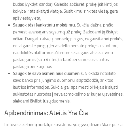
būdas įvykdyti sandorį. Galėsite apžiūrėti prekę, įsitikinti jos
kokybe ir atsiskaityti vietoje. Susitikimui rinkitės viešą, gerai
apšviestą vietą.
Saugokitės išankstinių mokėjimų.
Sukčiai dažnai prašo
pervesti avansą ar visą sumą už prekę, žadėdami ją išsiųsti
vėliau. Daugeliu atvejų, pervedę pinigus, negausite nei prekės,
nei atgausite pinigų. Jei vis dėlto perkate prekę su siuntimu,
naudokitės platformų siūlomomis saugaus atsiskaitymo
paslaugomis (kaip Vinted) arba išperkamosios siuntos
paslauga per kurjerius.
Saugokite savo asmeninius duomenis.
Niekada neteikite
savo banko prisijungimo duomenų, slaptažodžių ar kitos
jautrios informacijos. Sukčiai gali apsimesti pirkėjais ir siųsti
suklastotas nuorodas į neva apmokėjimo ar kurjerių svetaines,
siekdami išvilioti jūsų duomenis.
Apibendrinimas: Ateitis Yra Čia
Lietuvos skelbimų portalų ekosistema yra gyva, dinamiška ir puikiai