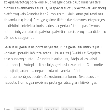
atliepia vartotojų poreikius. Nuo visagalio Skelbiu.lt, kuris yra tarsi
didžiulis skaitmeninis turgus, iki specializuotų, preciziškai veikiančių
platformų kaip Aruodas.lt ar Autoplius.lt – kiekvienas gali rasti sau
tinkamiausią įrankį. Ateityje galime tikėtis dar didesnės integracijos
su dirbtiniu intelektu, kuris padės dar geriau filtruoti pasiūlymus,
patobulintų vartotojų tapatybės patvirtinimo sistemų ir dar didesnio
dėmesio saugumui.
Galiausiai, geriausias portalas yra tas, kuris geriausiai atitinka jūsų
konkretų poreikį. Ieškote sofos – keliaukite į Skelbiu.lt. Svajojate
apie nuosavą būstą – Aruodas.lt laukia jūsų. Atėjo laikas keisti
automobilį – Autoplius.lt pasiūlys geriausius variantus. O jei norite
atnaujinti garderobą nepakenkdami planetai – Vinted
bendruomenė jus pasitiks išskėstomis rankomis. Svarbiausia –
naudotis šiomis galimybėmis protingai, atsargiai ir kūrybingai.
Tags:
aruodas
autoplius
cvbankas
darbo skelbimai