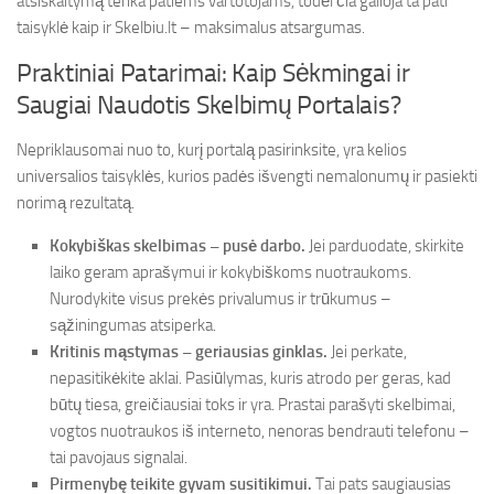
atsiskaitymą tenka patiems vartotojams, todėl čia galioja ta pati
taisyklė kaip ir Skelbiu.lt – maksimalus atsargumas.
Praktiniai Patarimai: Kaip Sėkmingai ir
Saugiai Naudotis Skelbimų Portalais?
Nepriklausomai nuo to, kurį portalą pasirinksite, yra kelios
universalios taisyklės, kurios padės išvengti nemalonumų ir pasiekti
norimą rezultatą.
Kokybiškas skelbimas – pusė darbo.
Jei parduodate, skirkite
laiko geram aprašymui ir kokybiškoms nuotraukoms.
Nurodykite visus prekės privalumus ir trūkumus –
sąžiningumas atsiperka.
Kritinis mąstymas – geriausias ginklas.
Jei perkate,
nepasitikėkite aklai. Pasiūlymas, kuris atrodo per geras, kad
būtų tiesa, greičiausiai toks ir yra. Prastai parašyti skelbimai,
vogtos nuotraukos iš interneto, nenoras bendrauti telefonu –
tai pavojaus signalai.
Pirmenybę teikite gyvam susitikimui.
Tai pats saugiausias