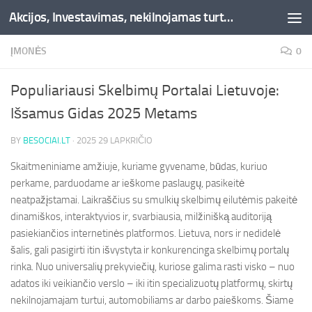
Akcijos, Investavimas, nekilnojamas turtas, kriptovaliutos - Besociai.lt
Skip to content
ĮMONĖS
0
Populiariausi Skelbimų Portalai Lietuvoje:
Išsamus Gidas 2025 Metams
BY
BESOCIAI.LT
·
2025 29 LAPKRIČIO
Skaitmeniniame amžiuje, kuriame gyvename, būdas, kuriuo
perkame, parduodame ar ieškome paslaugų, pasikeitė
neatpažįstamai. Laikraščius su smulkių skelbimų eilutėmis pakeitė
dinamiškos, interaktyvios ir, svarbiausia, milžinišką auditoriją
pasiekiančios internetinės platformos. Lietuva, nors ir nedidelė
šalis, gali pasigirti itin išvystyta ir konkurencinga skelbimų portalų
rinka. Nuo universalių prekyviečių, kuriose galima rasti visko – nuo
adatos iki veikiančio verslo – iki itin specializuotų platformų, skirtų
nekilnojamajam turtui, automobiliams ar darbo paieškoms. Šiame