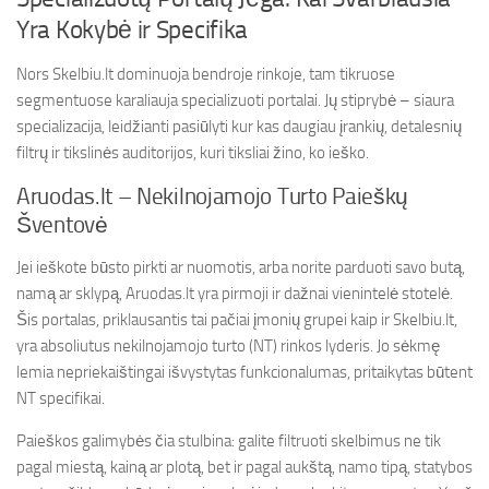
Yra Kokybė ir Specifika
Nors Skelbiu.lt dominuoja bendroje rinkoje, tam tikruose
segmentuose karaliauja specializuoti portalai. Jų stiprybė – siaura
specializacija, leidžianti pasiūlyti kur kas daugiau įrankių, detalesnių
filtrų ir tikslinės auditorijos, kuri tiksliai žino, ko ieško.
Aruodas.lt – Nekilnojamojo Turto Paieškų
Šventovė
Jei ieškote būsto pirkti ar nuomotis, arba norite parduoti savo butą,
namą ar sklypą, Aruodas.lt yra pirmoji ir dažnai vienintelė stotelė.
Šis portalas, priklausantis tai pačiai įmonių grupei kaip ir Skelbiu.lt,
yra absoliutus nekilnojamojo turto (NT) rinkos lyderis. Jo sėkmę
lemia nepriekaištingai išvystytas funkcionalumas, pritaikytas būtent
NT specifikai.
Paieškos galimybės čia stulbina: galite filtruoti skelbimus ne tik
pagal miestą, kainą ar plotą, bet ir pagal aukštą, namo tipą, statybos