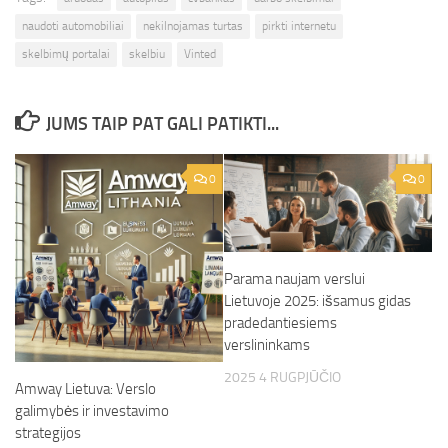
naudoti automobiliai
nekilnojamas turtas
pirkti internetu
skelbimų portalai
skelbiu
Vinted
JUMS TAIP PAT GALI PATIKTI...
0
0
Parama naujam verslui
Lietuvoje 2025: išsamus gidas
pradedantiesiems
verslininkams
2025 4 RUGPJŪČIO
Amway Lietuva: Verslo
galimybės ir investavimo
strategijos