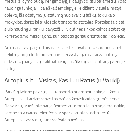
metus, šildymo būdą, įrengimo lygį ir daugybę kitų parametrų. Ypač
naudinga funkcija – paieška žemėlapyje, leidžianti vizualiai matyti
objektų išsidėstymą, jų atstumą nuo svarbių taškų, tokių kaip
mokyklos, darželiai ar viešojo transporto stotelės. Portalas taip pat
siūlo naudingų įrankių, pavyzdžiui, vidutinės rinkos kainos statistiką
konkrečiame mikrorajone, kuri padeda geriau orientuotis ir derėtis.
Aruodas.lt yra pagrindinis įrankis ne tik privatiems asmenims, bet ir
nekilnojamojo turto brokeriams bei vystytojams. Tai garantuoja
didžiausią naujausių ir aktualiausių pasiūlymų koncentraciją vienoje
vietoje.
Autoplius.lt – Viskas, Kas Turi Ratus (ir Variklį)
Panašią lyderio poziciją, tik transporto priemonių rinkoje, užima
Autoplius.lt. Tai dar vienas tos pačios žiniasklaidos grupės perlas.
Nesvarbu, ar ieškote naujo šeimos automobilio, pirmojo motociklo,
kemperio vasaros kelionėms ar specializuotos technikos ūkiui –
Autoplius.lt yra vieta, kur pradėsite paieškas.