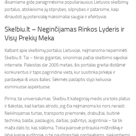
išsamiame gide panagrinėsime populiariausius Lietuvos skelbimų
portalus, atskleisime jų stiprybes, silpnybes ir patarsime, kaip
išnaudoti jų potencialą maksimaliai saugiai ir efektyviai.
Skelbiu.lt – Neginčijamas Rinkos Lyderis ir
Visų Prekių Meka
Kalbant apie skelbimų portalus Lietuvoje, neįmanoma nepaminėti
Skelbiu.lt. Tai – tikras gigantas, sinonimas pačiai skelbimo sąvokai
internete. Paleistas dar 2005 metais, šis portalas greitai išstūmė
konkurentus ir tapo pagrindine vieta, kur susitinka pirkėjai ir
pardavėjai iš visos šalies. Sėkmės paslaptis slypi keliuose
esminiuose aspektuose.
Pirma, tai universalumas. Skelbiu.lt kategorijų medis yra toks platus
ir šakotas, kad kartais atrodo, jog čia neįmanoma ko nors nerasti.
Nekilnojamas turtas, transporto priemonės, drabužiai, buitinė
technika, baldai, paslaugos, darbas, pažintys, augintiniai – tai tik
maža dalis to, kas siūloma. Tokia įvairovė pritraukia milžinišką ir
labai įvairią auditoriją, o tai naudinga tiek pardavėjams, siekiantiems