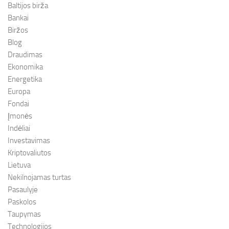
Baltijos birža
Bankai
Biržos
Blog
Draudimas
Ekonomika
Energetika
Europa
Fondai
Įmonės
Indėliai
Investavimas
Kriptovaliutos
Lietuva
Nekilnojamas turtas
Pasaulyje
Paskolos
Taupymas
Technologijos