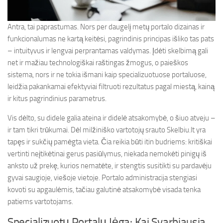
Antra, tai paprastumas. Nors per daugelį metų portalo dizainas ir
funkcionalumas ne kartą keitėsi, pagrindinis principas išliko tas pats
– intuityvus ir lengvai perprantamas valdymas. Įdėti skelbimą gali
net ir mažiau technologiškai raštingas žmogus, o paieškos
sistema, nors ir ne tokia išmani kaip specializuotuose portaluose,
leidžia pakankamai efektyviai filtruoti rezultatus pagal miestą, kainą
ir kitus pagrindinius parametrus.
Vis dėlto, su didele galia ateina ir didelė atsakomybė, o šiuo atveju –
ir tam tikri trūkumai. Dėl milžiniško vartotojų srauto Skelbiu.lt yra
tapęs ir sukčių pamėgta vieta. Čia reikia būti itin budriems: kritiškai
vertinti neįtikėtinai gerus pasiūlymus, niekada nemokėti pinigų iš
anksto už prekę, kurios nematėte, ir stengtis susitikti su pardavėju
gyvai saugioje, viešoje vietoje. Portalo administracija stengiasi
kovoti su apgaulėmis, tačiau galutinė atsakomybė visada tenka
patiems vartotojams.
Specializuotų Portalų Jėga: Kai Svarbiausia