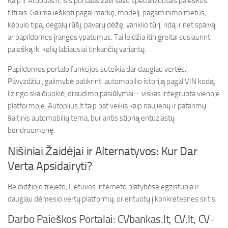
Kaip ir Aruodas.lt, šis portalas žavi savo specializuotais paieškos
filtrais. Galima ieškoti pagal markę, modelį, pagaminimo metus,
kėbulo tipą, degalų rūšį, pavarų dėžę, variklio tūrį, ridą ir net spalvą
ar papildomos įrangos ypatumus. Tai leidžia itin greitai susiaurinti
paiešką iki kelių labiausiai tinkančių variantų.
Papildomos portalo funkcijos suteikia dar daugiau vertės.
Pavyzdžiui, galimybė patikrinti automobilio istoriją pagal VIN kodą,
lizingo skaičiuoklė, draudimo pasiūlymai – viskas integruota vienoje
platformoje. Autoplius.lt taip pat veikia kaip naujienų ir patarimų
šaltinis automobilių tema, buriantis stiprią entuziastų
bendruomenę.
Nišiniai Žaidėjai ir Alternatyvos: Kur Dar
Verta Apsidairyti?
Be didžiojo trejeto, Lietuvos interneto platybėse egzistuoja ir
daugiau dėmesio vertų platformų, orientuotų į konkretesnes sritis.
Darbo Paieškos Portalai: CVbankas.lt, CV.lt, CV-