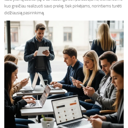
kuo greičiau realizuoti savo prekę, tiek pirkėjams, norintiems turėti
didžiausią pasirinkimą.