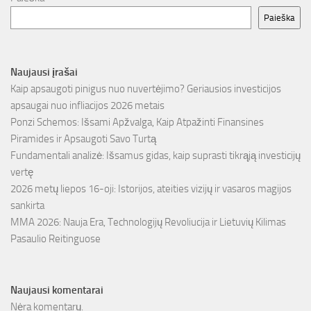
Paieška
Naujausi įrašai
Kaip apsaugoti pinigus nuo nuvertėjimo? Geriausios investicijos
apsaugai nuo infliacijos 2026 metais
Ponzi Schemos: Išsami Apžvalga, Kaip Atpažinti Finansines
Piramides ir Apsaugoti Savo Turtą
Fundamentali analizė: Išsamus gidas, kaip suprasti tikrąją investicijų
vertę
2026 metų liepos 16-oji: Istorijos, ateities vizijų ir vasaros magijos
sankirta
MMA 2026: Nauja Era, Technologijų Revoliucija ir Lietuvių Kilimas
Pasaulio Reitinguose
Naujausi komentarai
Nėra komentarų.