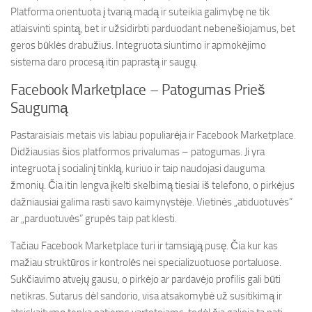
Platforma orientuota į tvarią madą ir suteikia galimybę ne tik
atlaisvinti spintą, bet ir užsidirbti parduodant nebenešiojamus, bet
geros būklės drabužius. Integruota siuntimo ir apmokėjimo
sistema daro procesą itin paprastą ir saugų.
Facebook Marketplace – Patogumas Prieš
Saugumą
Pastaraisiais metais vis labiau populiarėja ir Facebook Marketplace.
Didžiausias šios platformos privalumas – patogumas. Ji yra
integruota į socialinį tinklą, kuriuo ir taip naudojasi dauguma
žmonių. Čia itin lengva įkelti skelbimą tiesiai iš telefono, o pirkėjus
dažniausiai galima rasti savo kaimynystėje. Vietinės „atiduotuvės”
ar „parduotuvės” grupės taip pat klesti.
Tačiau Facebook Marketplace turi ir tamsiąją pusę. Čia kur kas
mažiau struktūros ir kontrolės nei specializuotuose portaluose.
Sukčiavimo atvejų gausu, o pirkėjo ar pardavėjo profilis gali būti
netikras. Sutarus dėl sandorio, visa atsakomybė už susitikimą ir