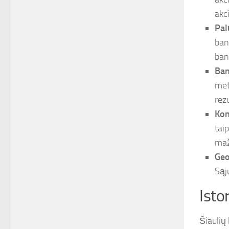
akc
Pal
ban
ban
Ban
meti
rez
Kon
taip
maž
Geo
Sąj
Isto
Šiaulių 