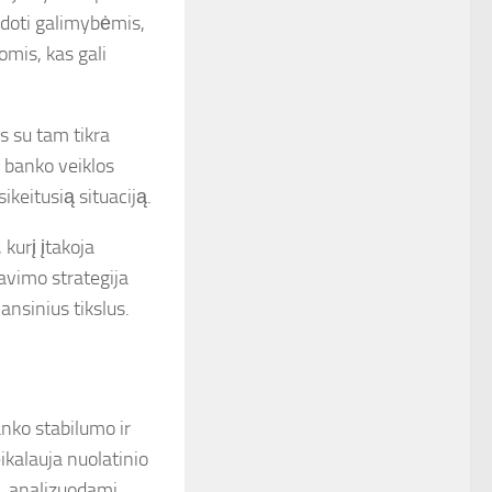
udoti galimybėmis,
omis, kas gali
s su tam tikra
i banko veiklos
ikeitusią situaciją.
 kurį įtakoja
avimo strategija
nansinius tikslus.
anko stabilumo ir
ikalauja nuolatinio
, analizuodami