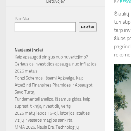
Lietuvoje?
BY
BESOC
Šiaulių 
Paieška
turi sti
Paieška
tarp in
šiuos p
pagrindi
Naujausi įrašai
rekomen
Kaip apsaugoti pinigus nuo nuvertėjimo?
Geriausios investicijos apsaugai nuo infliacijos
2026 metais
Ponzi Schemos: Išsami Apžvalga, Kaip
Atpažinti Finansines Piramides ir Apsaugoti
Savo Turtą
Fundamentali analizė: Išsamus gidas, kaip
suprasti tikrąją investicijų vertę
2026 metų liepos 16-oji: Istorijos, ateities
vizijų ir vasaros magijos sankirta
MMA 2026: Nauja Era, Technologijų