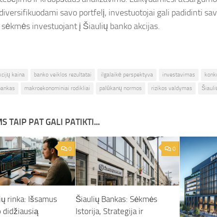
 diversifikuodami savo portfelį, investuotojai gali padidinti s
i sėkmės investuojant į Šiaulių banko akcijas.
kcijų kaina
banko veiklos rezultatai
ilgalaikė perspektyva
investavimas
konk
bankas
makroekonominiai rodikliai
palūkanų normos
rizikos valdymas
Šiaul
S TAIP PAT GALI PATIKTI...
0
0
jų rinka: Išsamus
Šiaulių Bankas: Sėkmės
 didžiausią
Istorija, Strategija ir