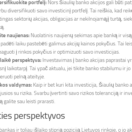
ersifikuokite portfelį:
Nors Šiaulių banko akcijos gali būti patr
bu diversifikuoti savo investicinį portfelį. Tai reiškia, kad rei
rtingas sektorių akcijas, obligacijas ar nekilnojamąjį turtą, si
ką.
ite naujienas:
Nuolatinis naujienų sekimas apie banką ir visą
i padėti laiku pastebėti galimus akcijų kainos pokyčius. Tai le
eaguoti į rinkos pokyčius ir optimizuoti savo investicijas.
alaikė perspektyva:
Investavimas į banko akcijas paprastai y
snį laikotarpį. Tai ypač aktualu, jei tikite banko stabilumu ir j
eruoti pelną ateityje.
ikos valdymas:
Kaip ir bet kuri kita investicija, Šiaulių banko 
jusios su rizika. Svarbu įvertinti savo rizikos toleranciją ir in
ą galite sau leisti prarasti.
ties perspektyvos
bankas ir toliau išlaiko stiprią poziciją Lietuvos rinkoje, o jo a