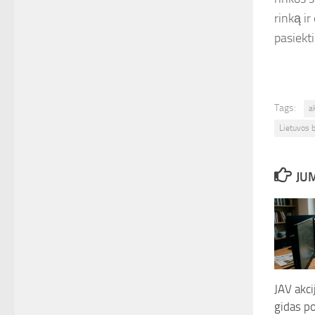
rinką ir
pasiekt
Tags:
a
Lietuvos 
JUM
JAV akci
gidas po