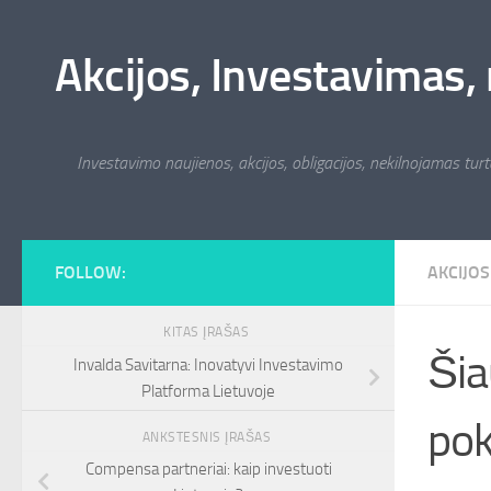
Skip to content
Akcijos, Investavimas, 
Investavimo naujienos, akcijos, obligacijos, nekilnojamas turta
FOLLOW:
AKCIJOS
KITAS ĮRAŠAS
Šia
Invalda Savitarna: Inovatyvi Investavimo
Platforma Lietuvoje
pok
ANKSTESNIS ĮRAŠAS
Compensa partneriai: kaip investuoti