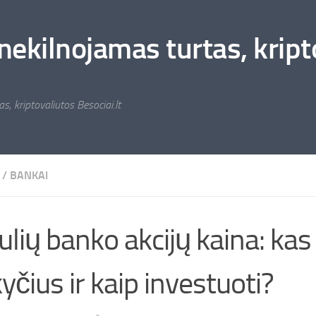
nekilnojamas turtas, kripto
s, kriptovaliutos Besociai.lt
/
BANKAI
ulių banko akcijų kaina: kas
yčius ir kaip investuoti?