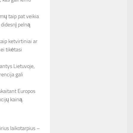
ų taip pat veikia
didesnį pelną
aip ketvirtiniai ar
ei tikėtasi
iantys Lietuvoje,
rencija gali
įskaitant Europos
kcijų kainą.
rius laikotarpius –