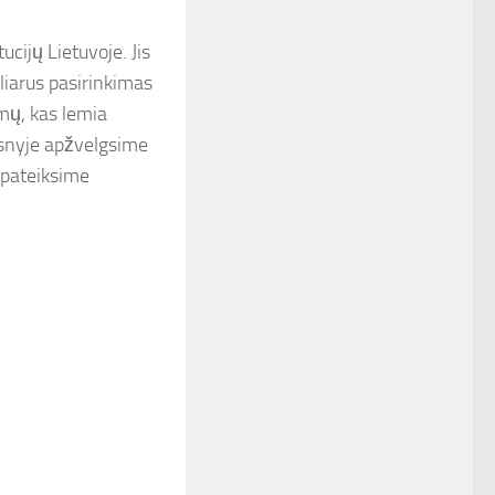
ucijų Lietuvoje. Jis
uliarus pasirinkimas
imų, kas lemia
ipsnyje apžvelgsime
r pateiksime