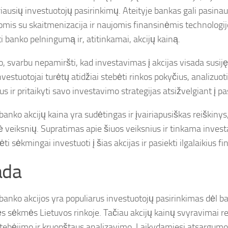
riausių investuotojų pasirinkimų. Ateityje bankas gali pasina
iomis su skaitmenizacija ir naujomis finansinėmis technologij
i banko pelningumą ir, atitinkamai, akcijų kainą.
o, svarbu nepamiršti, kad investavimas į akcijas visada susiję
Investuotojai turėtų atidžiai stebėti rinkos pokyčius, analizuot
us ir pritaikyti savo investavimo strategijas atsižvelgiant į pas
banko akcijų kaina yra sudėtingas ir įvairiapusiškas reiškinys,
 veiksnių. Supratimas apie šiuos veiksnius ir tinkama invest
ėti sėkmingai investuoti į šias akcijas ir pasiekti ilgalaikius fi
ada
 banko akcijos yra populiarus investuotojų pasirinkimas dėl b
kės sėkmės Lietuvos rinkoje. Tačiau akcijų kainų svyravimai re
stebėjimo ir kruopštaus analizavimo. Laikydamiesi atsargumo