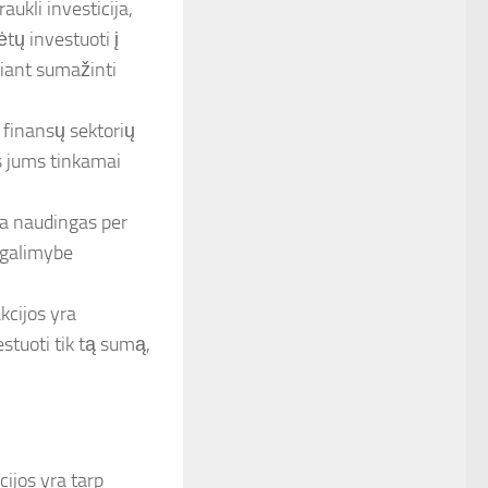
aukli investicija,
kėtų investuoti į
ekiant sumažinti
 finansų sektorių
is jums tinkamai
ra naudingas per
o galimybe
akcijos yra
vestuoti tik tą sumą,
kcijos yra tarp