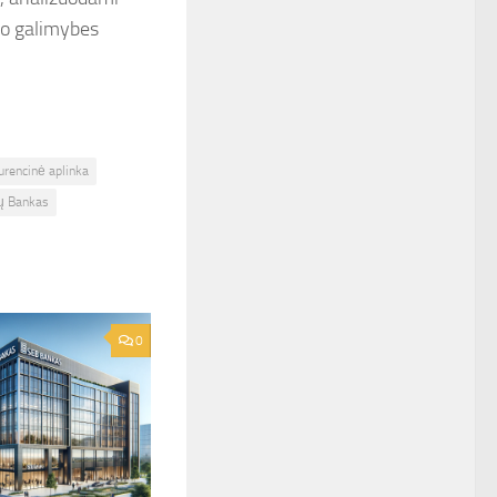
avo galimybes
urencinė aplinka
ių Bankas
0