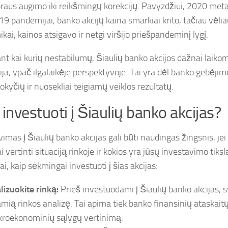
praus augimo iki reikšmingų korekcijų. Pavyzdžiui, 2020 meta
9 pandemijai, banko akcijų kaina smarkiai krito, tačiau vėliau
ai, kainos atsigavo ir netgi viršijo priešpandeminį lygį.
nt kai kurių nestabilumų, Šiaulių banko akcijos dažnai laikom
ija, ypač ilgalaikėje perspektyvoje. Tai yra dėl banko gebėjimo 
okyčių ir nuosekliai teigiamų veiklos rezultatų.
 investuoti į Šiaulių banko akcijas?
imas į Šiaulių banko akcijas gali būti naudingas žingsnis, jei 
 vertinti situaciją rinkoje ir kokios yra jūsų investavimo tiksla
i, kaip sėkmingai investuoti į šias akcijas:
lizuokite rinką:
Prieš investuodami į Šiaulių banko akcijas, sv
amią rinkos analizę. Tai apima tiek banko finansinių ataskaitų
roekonominių sąlygų vertinimą.