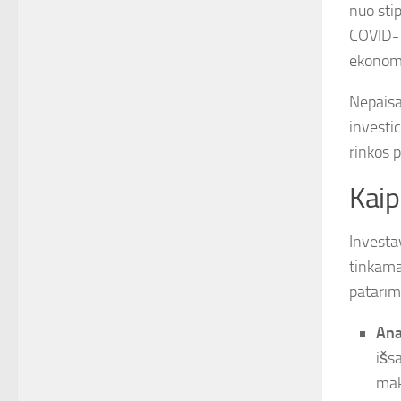
nuo sti
COVID-1
ekonomik
Nepaisa
investic
rinkos p
Kaip
Investav
tinkamai
patarima
Ana
išs
mak