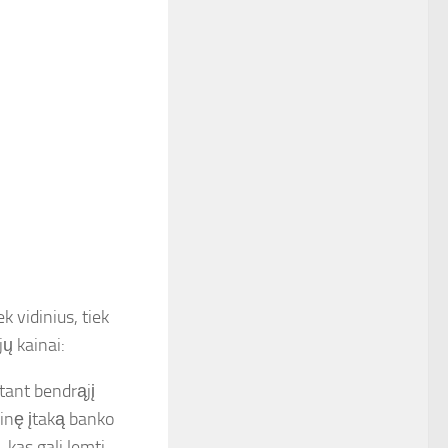
ek vidinius, tiek
jų kainai:
tant bendrąjį
oginę įtaką banko
 kas gali lemti