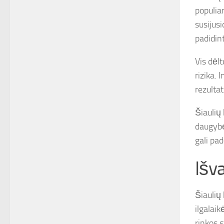
populia
susijus
padidint
Vis dėlt
rizika. 
rezultat
Šiaulių 
daugybė
gali pad
Išv
Šiaulių
ilgalai
rinkos 