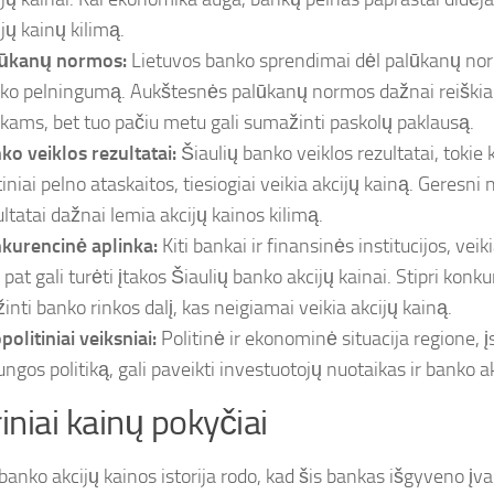
ijų kainų kilimą.
ūkanų normos:
Lietuvos banko sprendimai dėl palūkanų norm
ko pelningumą. Aukštesnės palūkanų normos dažnai reiškia 
kams, bet tuo pačiu metu gali sumažinti paskolų paklausą.
ko veiklos rezultatai:
Šiaulių banko veiklos rezultatai, tokie k
niai pelno ataskaitos, tiesiogiai veikia akcijų kainą. Geresni n
ultatai dažnai lemia akcijų kainos kilimą.
kurencinė aplinka:
Kiti bankai ir finansinės institucijos, veik
 pat gali turėti įtakos Šiaulių banko akcijų kainai. Stipri konku
inti banko rinkos dalį, kas neigiamai veikia akcijų kainą.
politiniai veiksniai:
Politinė ir ekonominė situacija regione, 
ungos politiką, gali paveikti investuotojų nuotaikas ir banko a
riniai kainų pokyčiai
banko akcijų kainos istorija rodo, kad šis bankas išgyveno įvai