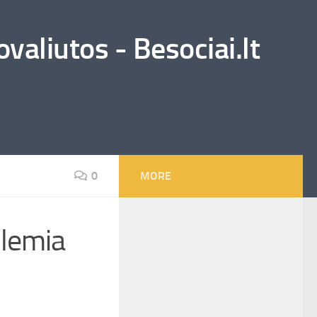
valiutos - Besociai.lt
0
MORE
 lemia