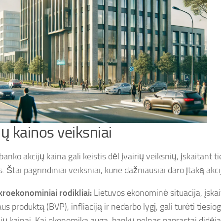
jų kainos veiksniai
banko akcijų kaina gali keistis dėl įvairių veiksnių, įskaitant ti
s. Štai pagrindiniai veiksniai, kurie dažniausiai daro įtaką akci
roekonominiai rodikliai:
Lietuvos ekonominė situacija, įskai
us produktą (BVP), infliaciją ir nedarbo lygį, gali turėti tiesi
ijų kainai. Kai ekonomika auga, bankų pelnas paprastai didėja,