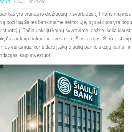
IAI.LT
·
2024 2 LAPKRIČIO
bankas yra vienas iš didžiausių ir svarbiausių finansinių instit
prią poziciją šalies bankiniame sektoriuje, o jo akcijos yra pop
vestuotojų. Tačiau akcijų kainų svyravimai dažnai kelia klaus
okyčius ir kaip tinkamai investuoti į šias akcijas. Šiame stra
nius veiksnius, kurie daro įtaką Siaulių banko akcijų kainai, i
dacijas, kaip investuoti.