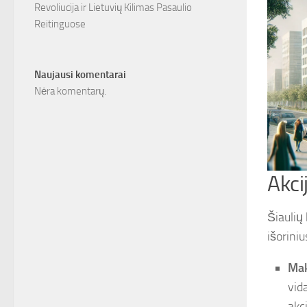
Revoliucija ir Lietuvių Kilimas Pasaulio
Reitinguose
Naujausi komentarai
Nėra komentarų.
Akci
Šiaulių 
išoriniu
Mak
vida
akc