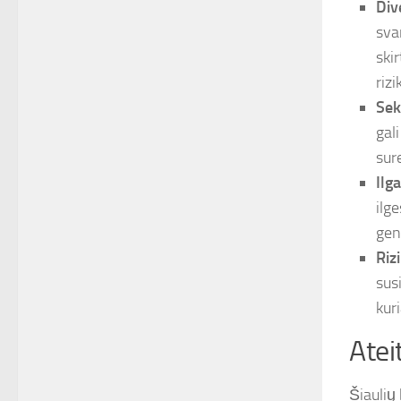
Div
svar
ski
rizi
Sek
gal
sur
Ilg
ilge
gen
Riz
susi
kuri
Atei
Šiaulių 