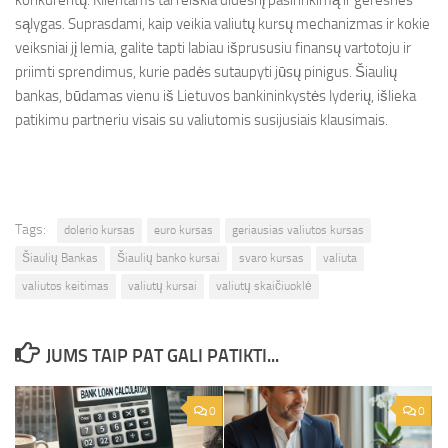
konkurentų. Klientams tai reiškia didesnį pasirinkimą ir geresnes
sąlygas. Suprasdami, kaip veikia valiutų kursų mechanizmas ir kokie
veiksniai jį lemia, galite tapti labiau išprususiu finansų vartotoju ir
priimti sprendimus, kurie padės sutaupyti jūsų pinigus. Šiaulių
bankas, būdamas vienu iš Lietuvos bankininkystės lyderių, išlieka
patikimu partneriu visais su valiutomis susijusiais klausimais.
Tags:
dolerio kursas
euro kursas
geriausias valiutos kursas
Šiaulių Bankas
Šiaulių banko kursai
svaro kursas
valiuta
valiutos keitimas
valiutų kursai
valiutų skaičiuoklė
JUMS TAIP PAT GALI PATIKTI...
0
0