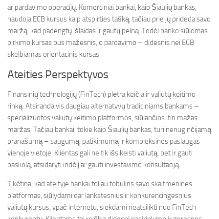
ar pardavimo operacijų. Komerciniai bankai, kaip Šiaulių bankas,
naudoja ECB kursus kaip atspirties tašką, tačiau prie jų prideda savo
maržą, kad padengtų išlaidas ir gautų pelną. Todėl banko siūlomas
pirkimo kursas bus mažesnis, o pardavimo – didesnis nei ECB
skelbiamas orientacinis kursas.
Ateities Perspektyvos
Finansinių technologijų (FinTech) plėtra keičia ir valiutų keitimo
rinką. Atsiranda vis daugiau alternatyvų tradiciniams bankams –
specializuotos valiutų keitimo platformos, siūlančios itin mažas
maržas. Tačiau bankai, tokie kaip Šiaulių bankas, turi nenuginčijamą
pranašumą – saugumą, patikimumą ir kompleksines paslaugas
vienoje vietoje. Klientas gali ne tik išsikeisti valiutą, bet ir gauti
paskolą, atsidaryti indėlį ar gauti investavimo konsultaciją.
Tikėtina, kad ateityje bankai toliau tobulins savo skaitmenines
platformas, siūlydami dar lankstesnius ir konkurencingesnius
valiutų kursus, ypač internetu, siekdami neatsilikti nuo FinTech