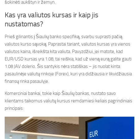
šokinėti aukštyn ir žemyn.
Kas yra valiutos kursas ir kaip jis
nustatomas?
Prieš gilinantis į Šiaulių banko specifiką, svarbu suprasti pačią
valiutos kurso sąvoką. Paprastai tariant, valiutos kursas yra vienos
valiutos kaina, išreikšta kita valiuta. Pavyzdžiui, jei matote, kad
EUR/USD kursas yra 1.08, tai reiškia, kad už vieną eurą galite gauti
1.08 JAV dolerio. Šis santykis nėra statiškas – jis nuolat kinta
pasaulinėje valiutų rinkoje (Forex), kuri yra didžiausia ir likvidžiausia
finansų rinka pasaulyje.
Komerciniai bankai, tokie kaip Šiaulių bankas, nustato savo
klientams taikomus valiutų kursus remdamiesi keliais pagrindiniais
principais: