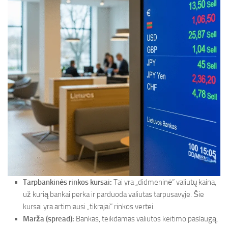
Tarpbankinės rinkos kursai:
Tai yra „didmeninė” valiutų kaina,
už kurią bankai perka ir parduoda valiutas tarpusavyje. Šie
kursai yra artimiausi „tikrajai” rinkos vertei.
Marža (spread):
Bankas, teikdamas valiutos keitimo paslaugą,