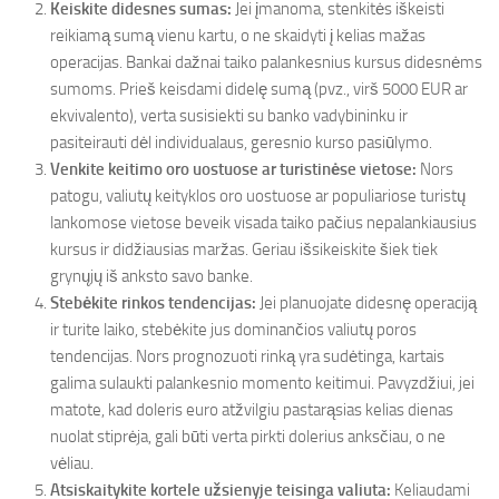
Keiskite didesnes sumas:
Jei įmanoma, stenkitės iškeisti
reikiamą sumą vienu kartu, o ne skaidyti į kelias mažas
operacijas. Bankai dažnai taiko palankesnius kursus didesnėms
sumoms. Prieš keisdami didelę sumą (pvz., virš 5000 EUR ar
ekvivalento), verta susisiekti su banko vadybininku ir
pasiteirauti dėl individualaus, geresnio kurso pasiūlymo.
Venkite keitimo oro uostuose ar turistinėse vietose:
Nors
patogu, valiutų keityklos oro uostuose ar populiariose turistų
lankomose vietose beveik visada taiko pačius nepalankiausius
kursus ir didžiausias maržas. Geriau išsikeiskite šiek tiek
grynųjų iš anksto savo banke.
Stebėkite rinkos tendencijas:
Jei planuojate didesnę operaciją
ir turite laiko, stebėkite jus dominančios valiutų poros
tendencijas. Nors prognozuoti rinką yra sudėtinga, kartais
galima sulaukti palankesnio momento keitimui. Pavyzdžiui, jei
matote, kad doleris euro atžvilgiu pastarąsias kelias dienas
nuolat stiprėja, gali būti verta pirkti dolerius anksčiau, o ne
vėliau.
Atsiskaitykite kortele užsienyje teisinga valiuta:
Keliaudami