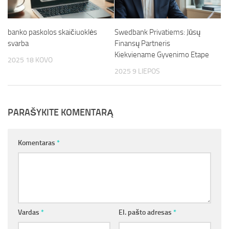
banko paskolos skaičiuoklės
Swedbank Privatiems: Jūsų
svarba
Finansų Partneris
Kiekviename Gyvenimo Etape
2025 18 KOVO
2025 9 LIEPOS
PARAŠYKITE KOMENTARĄ
Komentaras
*
Vardas
*
El. pašto adresas
*