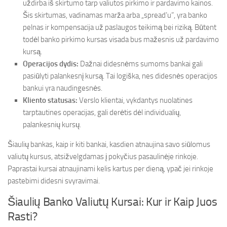
uždirba iš skirtumo tarp valiutos pirkimo ir pardavimo kainos.
Šis skirtumas, vadinamas marža arba „spread’u”, yra banko
pelnas ir kompensacija už paslaugos teikimą bei riziką. Būtent
todėl banko pirkimo kursas visada bus mažesnis už pardavimo
kursą.
Operacijos dydis:
Dažnai didesnėms sumoms bankai gali
pasiūlyti palankesnį kursą. Tai logiška, nes didesnės operacijos
bankui yra naudingesnės.
Kliento statusas:
Verslo klientai, vykdantys nuolatines
tarptautines operacijas, gali derėtis dėl individualių,
palankesnių kursų.
Šiaulių bankas, kaip ir kiti bankai, kasdien atnaujina savo siūlomus
valiutų kursus, atsižvelgdamas į pokyčius pasaulinėje rinkoje.
Paprastai kursai atnaujinami kelis kartus per dieną, ypač jei rinkoje
pastebimi didesni svyravimai.
Šiaulių Banko Valiutų Kursai: Kur ir Kaip Juos
Rasti?