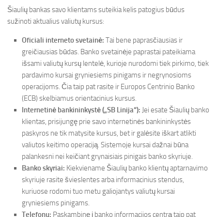
Šiaulių bankas savo klientams suteikia kelis patogius būdus
sužinoti aktualius valiutų kursus:
Oficiali interneto svetainė:
Tai bene paprasčiausias ir
greičiausias būdas. Banko svetainėje paprastai pateikiama
išsami valiutų kursų lentelė, kurioje nurodomi tiek pirkimo, tiek
pardavimo kursai gryniesiems pinigams ir negrynosioms
operacijoms. Čia taip pat rasite ir Europos Centrinio Banko
(ECB) skelbiamus orientacinius kursus.
Internetinė bankininkystė („SB Linija“):
Jei esate Šiaulių banko
klientas, prisijungę prie savo internetinės bankininkystės
paskyros ne tik matysite kursus, bet ir galėsite iškart atlikti
valiutos keitimo operaciją. Sistemoje kursai dažnai būna
palankesni nei keičiant grynaisiais pinigais banko skyriuje.
Banko skyriai:
Kiekviename Šiaulių banko klientų aptarnavimo
skyriuje rasite švieslentes arba informacinius stendus,
kuriuose rodomi tuo metu galiojantys valiutų kursai
gryniesiems pinigams.
Telefonu:
Paskambinę į banko informacijos centrą taip pat