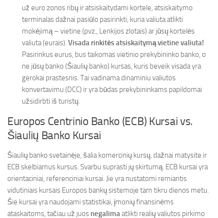
už euro zonos ribų ir atsiskaitydami kortele, atsiskaitymo
terminalas dažnai pasiūlo pasirinkti, kuria valiuta atlikti
mokėjimą – vietine (pvz., Lenkijos zlotais) ar jūsų kortelės
valiuta (eurais).
Visada rinkitės atsiskaitymą vietine valiuta!
Pasirinkus eurus, bus taikomas vietinio prekybininko banko, o
ne jūsų banko (Šiaulių banko) kursas, kuris beveik visada yra
gerokai prastesnis. Tai vadinama dinaminiu valiutos
konvertavimu (DCC) ir yra būdas prekybininkams papildomai
užsidirbti iš turistų.
Europos Centrinio Banko (ECB) Kursai vs.
Šiaulių Banko Kursai
Šiaulių banko svetainėje, šalia komercinių kursų, dažnai matysite ir
ECB skelbiamus kursus. Svarbu suprasti jų skirtumą. ECB kursai yra
orientaciniai, referenciniai kursai. Jie yra nustatomi remiantis
vidutiniais kursais Europos bankų sistemoje tam tikru dienos metu.
Šie kursai yra naudojami statistikai, įmonių finansinėms
ataskaitoms, tačiau už juos
negalima
atlikti realių valiutos pirkimo