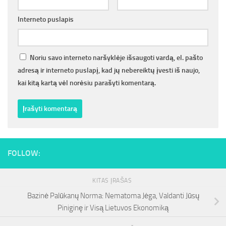
Interneto puslapis
Noriu savo interneto naršyklėje išsaugoti vardą, el. pašto
adresą ir interneto puslapį, kad jų nebereiktų įvesti iš naujo,
kai kitą kartą vėl norėsiu parašyti komentarą.
FOLLOW:
KITAS ĮRAŠAS
Bazinė Palūkanų Norma: Nematoma Jėga, Valdanti Jūsų
Piniginę ir Visą Lietuvos Ekonomiką