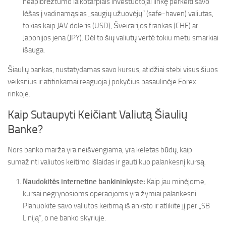
neapibrėžtumo laikotarpiais investuotojai linkę perkelti savo
lėšas į vadinamąsias „saugių užuovėjų” (safe-haven) valiutas,
tokias kaip JAV doleris (USD), Šveicarijos frankas (CHF) ar
Japonijos jena (JPY). Dėl to šių valiutų vertė tokiu metu smarkiai
išauga.
Šiaulių bankas, nustatydamas savo kursus, atidžiai stebi visus šiuos
veiksnius ir atitinkamai reaguoja į pokyčius pasaulinėje Forex
rinkoje.
Kaip Sutaupyti Keičiant Valiutą Šiaulių
Banke?
Nors banko marža yra neišvengiama, yra keletas būdų, kaip
sumažinti valiutos keitimo išlaidas ir gauti kuo palankesnį kursą.
Naudokitės internetine bankininkyste:
Kaip jau minėjome,
kursai negrynosioms operacijoms yra žymiai palankesni.
Planuokite savo valiutos keitimą iš anksto ir atlikite jį per „SB
Liniją“, o ne banko skyriuje.