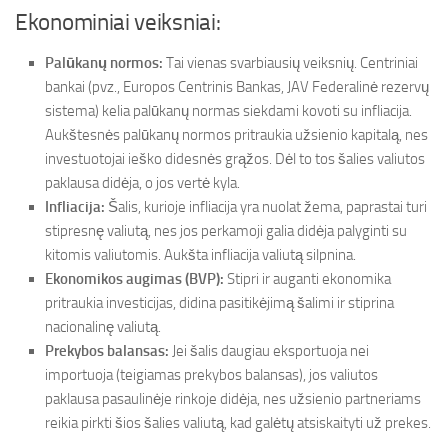
Ekonominiai veiksniai:
Palūkanų normos:
Tai vienas svarbiausių veiksnių. Centriniai
bankai (pvz., Europos Centrinis Bankas, JAV Federalinė rezervų
sistema) kelia palūkanų normas siekdami kovoti su infliacija.
Aukštesnės palūkanų normos pritraukia užsienio kapitalą, nes
investuotojai ieško didesnės grąžos. Dėl to tos šalies valiutos
paklausa didėja, o jos vertė kyla.
Infliacija:
Šalis, kurioje infliacija yra nuolat žema, paprastai turi
stipresnę valiutą, nes jos perkamoji galia didėja palyginti su
kitomis valiutomis. Aukšta infliacija valiutą silpnina.
Ekonomikos augimas (BVP):
Stipri ir auganti ekonomika
pritraukia investicijas, didina pasitikėjimą šalimi ir stiprina
nacionalinę valiutą.
Prekybos balansas:
Jei šalis daugiau eksportuoja nei
importuoja (teigiamas prekybos balansas), jos valiutos
paklausa pasaulinėje rinkoje didėja, nes užsienio partneriams
reikia pirkti šios šalies valiutą, kad galėtų atsiskaityti už prekes.