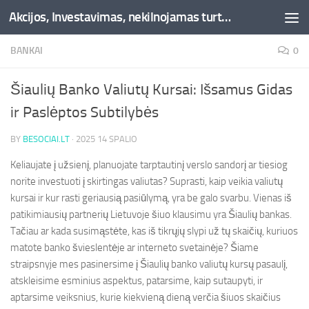
Akcijos, Investavimas, nekilnojamas turtas, kriptovaliutos - Besociai.lt
Skip to content
BANKAI
0
Šiaulių Banko Valiutų Kursai: Išsamus Gidas
ir Paslėptos Subtilybės
BY
BESOCIAI.LT
·
2025 14 SPALIO
Keliaujate į užsienį, planuojate tarptautinį verslo sandorį ar tiesiog
norite investuoti į skirtingas valiutas? Suprasti, kaip veikia valiutų
kursai ir kur rasti geriausią pasiūlymą, yra be galo svarbu. Vienas iš
patikimiausių partnerių Lietuvoje šiuo klausimu yra Šiaulių bankas.
Tačiau ar kada susimąstėte, kas iš tikrųjų slypi už tų skaičių, kuriuos
matote banko švieslentėje ar interneto svetainėje? Šiame
straipsnyje mes pasinersime į Šiaulių banko valiutų kursų pasaulį,
atskleisime esminius aspektus, patarsime, kaip sutaupyti, ir
aptarsime veiksnius, kurie kiekvieną dieną verčia šiuos skaičius