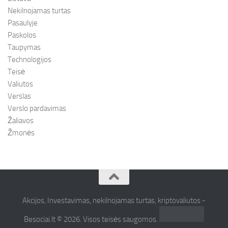
Nekilnojamas turtas
Pasaulyje
Paskolos
Taupymas
Technologijos
Teisė
Valiutos
Verslas
Verslo pardavimas
Žaliavos
Žmonės
Akcijos, Investavimas, nekilnojamas turtas, kriptovaliutos -
Besociai.lt © 2026. Visos teisės saugomos.