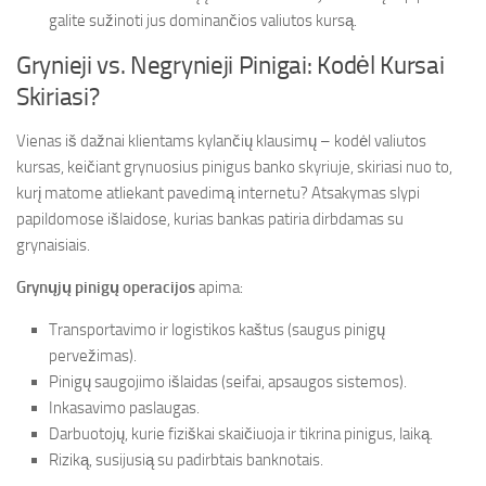
galite sužinoti jus dominančios valiutos kursą.
Grynieji vs. Negrynieji Pinigai: Kodėl Kursai
Skiriasi?
Vienas iš dažnai klientams kylančių klausimų – kodėl valiutos
kursas, keičiant grynuosius pinigus banko skyriuje, skiriasi nuo to,
kurį matome atliekant pavedimą internetu? Atsakymas slypi
papildomose išlaidose, kurias bankas patiria dirbdamas su
grynaisiais.
Grynųjų pinigų operacijos
apima:
Transportavimo ir logistikos kaštus (saugus pinigų
pervežimas).
Pinigų saugojimo išlaidas (seifai, apsaugos sistemos).
Inkasavimo paslaugas.
Darbuotojų, kurie fiziškai skaičiuoja ir tikrina pinigus, laiką.
Riziką, susijusią su padirbtais banknotais.