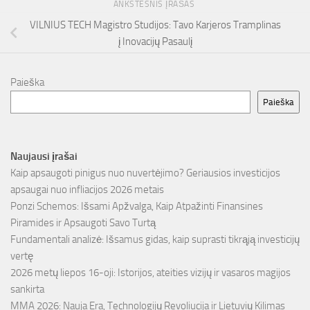
ANKSTESNIS ĮRAŠAS
VILNIUS TECH Magistro Studijos: Tavo Karjeros Tramplinas
į Inovacijų Pasaulį
Paieška
Paieška
Naujausi įrašai
Kaip apsaugoti pinigus nuo nuvertėjimo? Geriausios investicijos
apsaugai nuo infliacijos 2026 metais
Ponzi Schemos: Išsami Apžvalga, Kaip Atpažinti Finansines
Piramides ir Apsaugoti Savo Turtą
Fundamentali analizė: Išsamus gidas, kaip suprasti tikrąją investicijų
vertę
2026 metų liepos 16-oji: Istorijos, ateities vizijų ir vasaros magijos
sankirta
MMA 2026: Nauja Era, Technologijų Revoliucija ir Lietuvių Kilimas