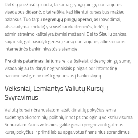
Dėl šių priežasčių marža, taikoma grynųjų pinigų operacijoms,
visada bus didesnė, o tai reiškia, kad klientui kursas bus mažiau
palankus. Tuo tarpu
negrynųjų pinigų operacijos
(pavedimai,
atsiskaitymai kortele) yra visiškai elektroninės, todėl jų
administravimo kaštai yra žymiai mažesni. Dėl to Šiaulių bankas,
kaip ir kiti, gali pasiūlyti geresnį kursą operacijoms, atliekamoms
internetinės bankininkystės sistemoje.
Praktinis patarimas:
Jei jums reikia išsikeisti didesnę pinigų sumą,
visada pigiau tai daryti negrynaisiais pinigais per internetinę
bankininkystę, o ne nešti grynuosius į banko skyrių.
Veiksniai, Lemiantys Valiutų Kursų
Svyravimus
Valiutų kursai nėra nustatomi atsitiktinai. Jų pokyčius lemia
sudėtinga ekonominių, politinių ir net psichologinių veiksnių visuma.
Suprasdami šiuos veiksnius, galite geriau prognozuoti galimus
kursų pokyčius ir priimti labiau apgalvotus finansinius sprendimus.