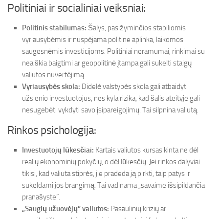
Politiniai ir socialiniai veiksniai:
Politinis stabilumas:
Šalys, pasižyminčios stabiliomis
vyriausybėmis ir nuspėjama politine aplinka, laikomos
saugesnėmis investicijoms. Politiniai neramumai, rinkimai su
neaiškia baigtimi ar geopolitinė įtampa gali sukelti staigų
valiutos nuvertėjimą.
Vyriausybės skola:
Didelė valstybės skola gali atbaidyti
užsienio investuotojus, nes kyla rizika, kad šalis ateityje gali
nesugebėti vykdyti savo įsipareigojimų. Tai silpnina valiutą.
Rinkos psichologija:
Investuotojų lūkesčiai:
Kartais valiutos kursas kinta ne dėl
realių ekonominių pokyčių, o dėl lūkesčių. Jei rinkos dalyviai
tikisi, kad valiuta stiprės, jie pradeda ją pirkti, taip patys ir
sukeldami jos brangimą. Tai vadinama „savaime išsipildančia
pranašyste”.
„Saugių užuovėjų” valiutos:
Pasaulinių krizių ar