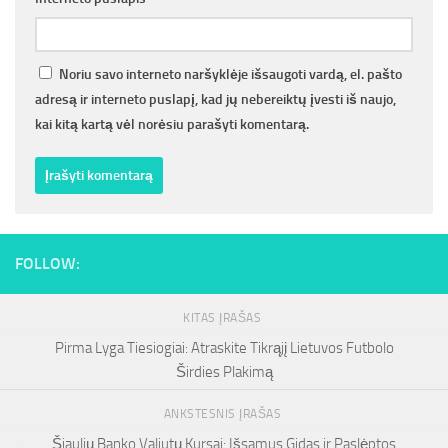
Noriu savo interneto naršyklėje išsaugoti vardą, el. pašto
adresą ir interneto puslapį, kad jų nebereiktų įvesti iš naujo,
kai kitą kartą vėl norėsiu parašyti komentarą.
FOLLOW:
KITAS ĮRAŠAS
Pirma Lyga Tiesiogiai: Atraskite Tikrąjį Lietuvos Futbolo
Širdies Plakimą
ANKSTESNIS ĮRAŠAS
Šiaulių Banko Valiutų Kursai: Išsamus Gidas ir Paslėptos