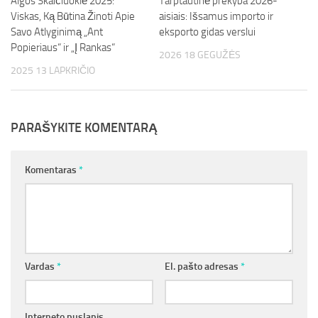
Algos Skaičiuoklė 2025:
Tarptautinė prekyba 2026-
Viskas, Ką Būtina Žinoti Apie
aisiais: Išsamus importo ir
Savo Atlyginimą „Ant
eksporto gidas verslui
Popieriaus“ ir „Į Rankas“
2026 18 GEGUŽĖS
2025 13 LAPKRIČIO
PARAŠYKITE KOMENTARĄ
Komentaras
*
Vardas
*
El. pašto adresas
*
Interneto puslapis