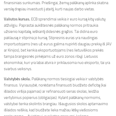
finansiniais sunkumais. Priešingai, žemų palūkanų aplinka skatina
verslą drąsiau investuoti į ateitį, kurti naujas darbo vietas.
Valiutos kursas.
ECB sprendimai veikia ir euro kursą kitų valiutų
atžvilgiu. Paprastai aukštesnės palūkanų normos pritraukia
užsienio kapitalą, ieškantį didesnės grąžos. Tai didina euro
paklausą ir stiprina jo kursą. Stipresnis euras yra naudingas
importuotojams (nes už eurus galima nupirkti daugiau prekių iš JAV
ar Kinijos), bet kenkia eksportuotojams (nes lietuviškos prekės
tampa brangesnės pirkėjams už euro zonos ribų). Lietuvos
ekonomikai, kuri yra labai atvira ir priklausoma nuo eksporto, tai yra
svarbus veiksnys.
Valstybės skola.
Palūkanų normos tiesiogiai veikia ir valstybės
finansus. Vyriausybė, norėdama finansuoti biudžeto deficitą (kai
išlaidos viršija pajamas) ar refinansuoti senas skolas, leidžia
vertybinius popierius (obligacijas). Kylant palūkanų normoms,
valstybei tenka skolintis brangiau. Išaugusios skolos aptarnavimo
išlaidos reiškia, kad biudžete lieka mažiau lėšų viešosioms