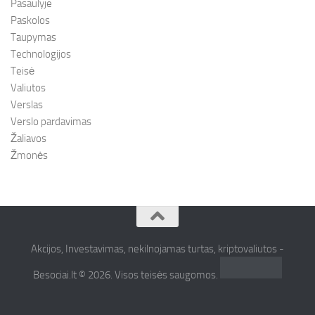
Pasaulyje
Paskolos
Taupymas
Technologijos
Teisė
Valiutos
Verslas
Verslo pardavimas
Žaliavos
Žmonės
Akcijos, Investavimas, nekilnojamas turtas, kriptovaliutos -
Besociai.lt © 2026. Visos teisės saugomos.