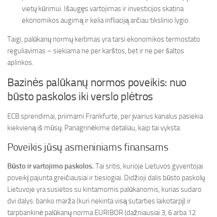
vietų kūrimui. Išaugęs vartojimas ir investicijos skatina
ekonomikos augimą ir kelia infliaciją arčiau tikslinio lygio.
Taigi, palūkanų normų keitimas yra tarsi ekonomikos termostato
reguliavimas – siekiama ne per karštos, bet ir ne per šaltos
aplinkos.
Bazinės palūkanų normos poveikis: nuo
būsto paskolos iki verslo plėtros
ECB sprendimai, priimami Frankfurte, per įvairius kanalus pasiekia
kiekvieną iš mūsų. Panagrinėkime detaliau, kaip tai vyksta.
Poveikis jūsų asmeniniams finansams
Būsto ir vartojimo paskolos.
Tai sritis, kurioje Lietuvos gyventojai
poveikį pajunta greičiausiai ir tiesiogiai. Didžioji dalis būsto paskolų
Lietuvoje yra susietos su kintamomis palūkanomis, kurias sudaro
dvi dalys: banko marža (kuri nekinta visą sutarties laikotarpį) ir
tarpbankinė palūkanų norma EURIBOR (dažniausiai 3, 6 arba 12