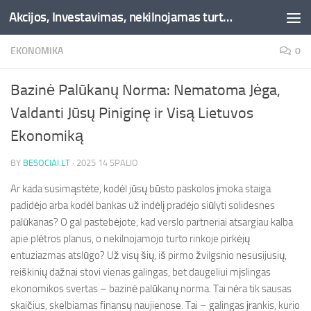
Akcijos, Investavimas, nekilnojamas turtas, kriptovaliutos - Besociai.lt
Skip to content
EKONOMIKA
0
Bazinė Palūkanų Norma: Nematoma Jėga,
Valdanti Jūsų Piniginę ir Visą Lietuvos
Ekonomiką
BY
BESOCIAI.LT
·
2025 14 SPALIO
Ar kada susimąstėte, kodėl jūsų būsto paskolos įmoka staiga
padidėjo arba kodėl bankas už indėlį pradėjo siūlyti solidesnes
palūkanas? O gal pastebėjote, kad verslo partneriai atsargiau kalba
apie plėtros planus, o nekilnojamojo turto rinkoje pirkėjų
entuziazmas atslūgo? Už visų šių, iš pirmo žvilgsnio nesusijusių,
reiškinių dažnai stovi vienas galingas, bet daugeliui mįslingas
ekonomikos svertas – bazinė palūkanų norma. Tai nėra tik sausas
skaičius, skelbiamas finansų naujienose. Tai – galingas įrankis, kurio