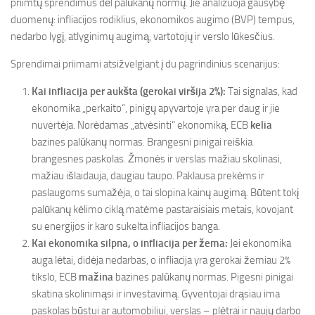
priimtų sprendimus dėl palūkanų normų. Jie analizuoja gausybę
duomenų: infliacijos rodiklius, ekonomikos augimo (BVP) tempus,
nedarbo lygį, atlyginimų augimą, vartotojų ir verslo lūkesčius.
Sprendimai priimami atsižvelgiant į du pagrindinius scenarijus:
Kai infliacija per aukšta (gerokai viršija 2%):
Tai signalas, kad
ekonomika „perkaito“, pinigų apyvartoje yra per daug ir jie
nuvertėja. Norėdamas „atvėsinti“ ekonomiką, ECB
kelia
bazines palūkanų normas. Brangesni pinigai reiškia
brangesnes paskolas. Žmonės ir verslas mažiau skolinasi,
mažiau išlaidauja, daugiau taupo. Paklausa prekėms ir
paslaugoms sumažėja, o tai slopina kainų augimą. Būtent tokį
palūkanų kėlimo ciklą matėme pastaraisiais metais, kovojant
su energijos ir karo sukelta infliacijos banga.
Kai ekonomika silpna, o infliacija per žema:
Jei ekonomika
auga lėtai, didėja nedarbas, o infliacija yra gerokai žemiau 2%
tikslo, ECB
mažina
bazines palūkanų normas. Pigesni pinigai
skatina skolinimąsi ir investavimą. Gyventojai drąsiau ima
paskolas būstui ar automobiliui, verslas – plėtrai ir naujų darbo