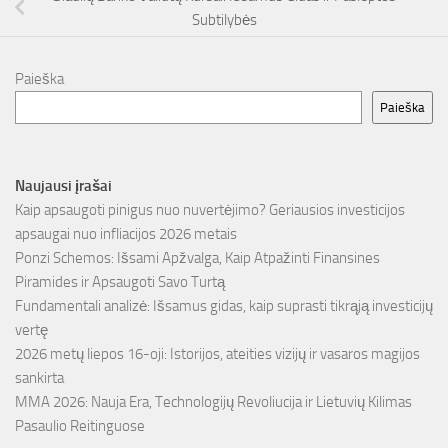
Subtilybės
Paieška
Paieška
Naujausi įrašai
Kaip apsaugoti pinigus nuo nuvertėjimo? Geriausios investicijos
apsaugai nuo infliacijos 2026 metais
Ponzi Schemos: Išsami Apžvalga, Kaip Atpažinti Finansines
Piramides ir Apsaugoti Savo Turtą
Fundamentali analizė: Išsamus gidas, kaip suprasti tikrąją investicijų
vertę
2026 metų liepos 16-oji: Istorijos, ateities vizijų ir vasaros magijos
sankirta
MMA 2026: Nauja Era, Technologijų Revoliucija ir Lietuvių Kilimas
Pasaulio Reitinguose