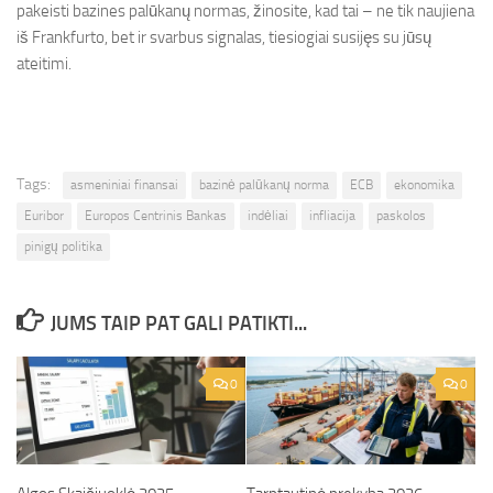
pakeisti bazines palūkanų normas, žinosite, kad tai – ne tik naujiena
iš Frankfurto, bet ir svarbus signalas, tiesiogiai susijęs su jūsų
ateitimi.
Tags:
asmeniniai finansai
bazinė palūkanų norma
ECB
ekonomika
Euribor
Europos Centrinis Bankas
indėliai
infliacija
paskolos
pinigų politika
JUMS TAIP PAT GALI PATIKTI...
0
0