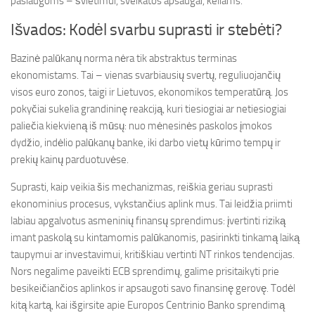
paslaugoms – švietimui, sveikatos apsaugai, keliams.
Išvados: Kodėl svarbu suprasti ir stebėti?
Bazinė palūkanų norma nėra tik abstraktus terminas
ekonomistams. Tai – vienas svarbiausių svertų, reguliuojančių
visos euro zonos, taigi ir Lietuvos, ekonomikos temperatūrą. Jos
pokyčiai sukelia grandininę reakciją, kuri tiesiogiai ar netiesiogiai
paliečia kiekvieną iš mūsų: nuo mėnesinės paskolos įmokos
dydžio, indėlio palūkanų banke, iki darbo vietų kūrimo tempų ir
prekių kainų parduotuvėse.
Suprasti, kaip veikia šis mechanizmas, reiškia geriau suprasti
ekonominius procesus, vykstančius aplink mus. Tai leidžia priimti
labiau apgalvotus asmeninių finansų sprendimus: įvertinti riziką
imant paskolą su kintamomis palūkanomis, pasirinkti tinkamą laiką
taupymui ar investavimui, kritiškiau vertinti NT rinkos tendencijas.
Nors negalime paveikti ECB sprendimų, galime prisitaikyti prie
besikeičiančios aplinkos ir apsaugoti savo finansinę gerovę. Todėl
kitą kartą, kai išgirsite apie Europos Centrinio Banko sprendimą