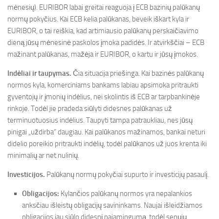
mėnesių). EURIBOR labai greitai reaguoja į ECB bazinių palūkanų
normų pokyčius. Kai ECB kelia palūkanas, beveik iškart kyla ir
EURIBOR, o tai reiškia, kad artimiausio palūkanų perskaičiavimo
dieną jūsų mėnesinė paskolos įmoka padidės. Ir atvirkščiai – ECB
mažinant palūkanas, mažėja ir EURIBOR, o kartu ir jūsų įmokos.
Indėliai ir taupymas.
Čia situacija priešinga. Kai bazinės palūkanų
normos kyla, komerciniams bankams labiau apsimoka pritraukti
gyventojų ir įmonių indėlius, nei skolintis iš ECB ar tarpbankinėje
rinkoje. Todėl jie pradeda siūlyti didesnes palūkanas už
terminuotuosius indėlius. Taupyti tampa patraukliau, nes jūsų
pinigai „uždirba“ daugiau. Kai palūkanos mažinamos, bankai neturi
didelio poreikio pritraukti indėlių, todėl palūkanos už juos krenta iki
minimalių ar net nulinių.
Investicijos.
Palūkanų normų pokyčiai supurto ir investicijų pasaulį.
Obligacijos:
Kylančios palūkanų normos yra nepalankios
anksčiau išleistų obligacijų savininkams. Naujai išleidžiamos
obligacijos jau siūlo didesnį pajamingumą, todėl senųjų,