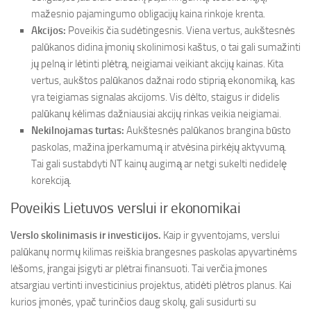
mažesnio pajamingumo obligacijų kaina rinkoje krenta.
Akcijos:
Poveikis čia sudėtingesnis. Viena vertus, aukštesnės
palūkanos didina įmonių skolinimosi kaštus, o tai gali sumažinti
jų pelną ir lėtinti plėtrą, neigiamai veikiant akcijų kainas. Kita
vertus, aukštos palūkanos dažnai rodo stiprią ekonomiką, kas
yra teigiamas signalas akcijoms. Vis dėlto, staigus ir didelis
palūkanų kėlimas dažniausiai akcijų rinkas veikia neigiamai.
Nekilnojamas turtas:
Aukštesnės palūkanos brangina būsto
paskolas, mažina įperkamumą ir atvėsina pirkėjų aktyvumą.
Tai gali sustabdyti NT kainų augimą ar netgi sukelti nedidelę
korekciją.
Poveikis Lietuvos verslui ir ekonomikai
Verslo skolinimasis ir investicijos.
Kaip ir gyventojams, verslui
palūkanų normų kilimas reiškia brangesnes paskolas apyvartinėms
lėšoms, įrangai įsigyti ar plėtrai finansuoti. Tai verčia įmones
atsargiau vertinti investicinius projektus, atidėti plėtros planus. Kai
kurios įmonės, ypač turinčios daug skolų, gali susidurti su