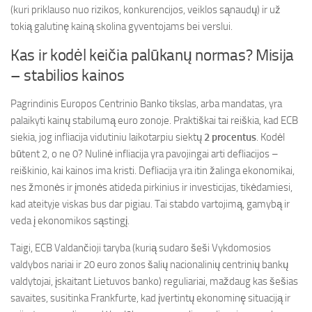
(kuri priklauso nuo rizikos, konkurencijos, veiklos sąnaudų) ir už
tokią galutinę kainą skolina gyventojams bei verslui.
Kas ir kodėl keičia palūkanų normas? Misija
– stabilios kainos
Pagrindinis Europos Centrinio Banko tikslas, arba mandatas, yra
palaikyti kainų stabilumą euro zonoje. Praktiškai tai reiškia, kad ECB
siekia, jog infliacija vidutiniu laikotarpiu siektų
2 procentus
. Kodėl
būtent 2, o ne 0? Nulinė infliacija yra pavojingai arti defliacijos –
reiškinio, kai kainos ima kristi. Defliacija yra itin žalinga ekonomikai,
nes žmonės ir įmonės atideda pirkinius ir investicijas, tikėdamiesi,
kad ateityje viskas bus dar pigiau. Tai stabdo vartojimą, gamybą ir
veda į ekonomikos sąstingį.
Taigi, ECB Valdančioji taryba (kurią sudaro šeši Vykdomosios
valdybos nariai ir 20 euro zonos šalių nacionalinių centrinių bankų
valdytojai, įskaitant Lietuvos banko) reguliariai, maždaug kas šešias
savaites, susitinka Frankfurte, kad įvertintų ekonominę situaciją ir