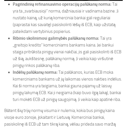
Pagrindinių refinansavimo operacijų palūkanų norma:
Tai
yra ta „svarbiausioji“ norma, dažniausiai ir vadinama bazine. Ji
nustato kainą, už kurią komerciniai bankai gali reguliariai
(paprastai kas savaitę) pasiskolinti lėšų iš ECB, kaip užstatą
pateikdami vertybinius popierius.
Ribinio skolinimosi galimybės palūkanų norma:
Tai yra
„greitojo kredito“ komerciniams bankams kaina. Jei bankui
staiga pritrūksta pinigų vienai nakčiai, jis gali pasiskolinti iš ECB
už šią, aukštesnę, palūkanų normą. Ji veikia kaip viršutinė
pinigų rinkos palūkanų riba.
Indėlių palūkanų norma:
Tai palūkanos, kurias ECB moka
komerciniams bankams už jų laikomas vienos nakties indėlius.
Kai ši norma yra teigiama, bankai gauna pajamų už laisvų
pinigų laikymą ECB. Kai ji neigiama (kaip buvo ilgą laiką), bankai
turi mokėti ECB už pinigų saugojimą. Ji veikia kaip apatinė riba.
Būtent šių trijų normų visuma ir nulemia, kokia bus pinigų kaina
visoje euro zonoje, įskaitant ir Lietuvą. Komerciniai bankai,
pasiskolinę iš ECB už tam tikrą kainą, vėliau prideda savo maržą