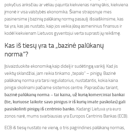
pokyčius anksčiau ar vėliau pajunta kiekvienas namų ūkis, kiekviena
įmonė ir visa valstybės ekonomika. Šiame straipsnyje mes
pasinersime į bazinių palūkanų normų pasaulį: išsiaiškinsime, kas
tai yra, kas jas nustato, kaip jos veikia jūsų asmeninius finansus ir
kodėl kiekvienam Lietuvos gyventojui verta suprasti jų reikšmę.
Kas iš tiesų yra ta „bazinė palūkanų
norma“?
Įsivaizduokite ekonomiką kaip didelį ir sudėtingą variklį. Kad jis
veiktų sklandžiai, jam reikia tinkamo „tepalo“ – pinigų. Bazinė
palūkanų norma yra tarsi reguliatorius, nustatantis, kokia kaina
pinigai skolinami pačiame sistemos centre. Paprasčiau tariant,
bazinė palūkanų norma – tai kaina, už kurią komerciniai bankai
(tie, kuriuose laikote savo pinigus ir iš kurių imate paskolas) gali
pasiskolinti pinigų iš centrinio banko.
Kadangi Lietuva yra euro
zonos narė, mums svarbiausias yra Europos Centrinis Bankas (ECB).
ECB iš tiesų nustato ne vieną, o tris pagrindines palūkanų normas,