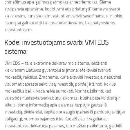
pranešimus apie galimas permokas ar nepriemokas. Šiame
straipsnyje aptarsime, kodėl „vmi eds prisijungti“ tema yra svarbi
kiekvienam, kuris siekia investuoti ar valdyti savo finansus, ir kokią
naudą tai gali suteikti tiek pradedantiesiems, tiek patyrusiems
investuotojams.
Kodėl investuotojams svarbi VMI EDS
sistema
VMI EDS – tai elektroninė deklaravimo sistema, leidžianti
kiekvienam Lietuvos gyventojui ar įmonei efektyviai tvarkyti
mokesčių reikalus. Žmonėms, kurie aktyviai investuoja, nebūtinai
visuomet paprasta sekti visą investicijų portfelį ir žinoti, kokius
mokesčius bei iki kada reikia sumokėti. Norint užtikrinti, kad
valstybės nustatyta tvarka būtų laikomasi, būtina pateikti tikslią ir
laiku pildomą informaciją apie pajamas, tarp jų ir gautas iš
investicijų: dividendai, kapitalo prieaugis (pelnas iš parduotų akcijų ar
obligacijų), nuomos pajamos ir kt. Kuo aiškiau ir reguliariau
investuotojas deklaruoja pajamas, tuo mažiau netikėtumų gali kilti