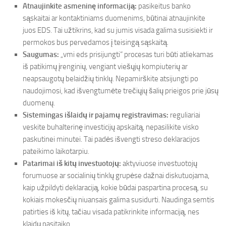
Atnaujinkite asmeninę informaciją:
pasikeitus banko
sąskaitai ar kontaktiniams duomenims, būtinai atnaujinkite
juos EDS. Tai užtikrins, kad su jumis visada galima susisiekti ir
permokos bus pervedamos į teisingą sąskaitą.
Saugumas:
„vmi eds prisijungti“ procesas turi būti atliekamas
iš patikimų įrenginių, vengiant viešųjų kompiuterių ar
neapsaugotų belaidžių tinklų. Nepamirškite atsijungti po
naudojimosi, kad išvengtumėte trečiųjų šalių prieigos prie jūsų
duomenų.
Sistemingas išlaidų ir pajamų registravimas:
reguliariai
veskite buhalterinę investicijų apskaitą, nepasilikite visko
paskutinei minutei. Tai padės išvengti streso deklaracijos
pateikimo laikotarpiu.
Patarimai iš kitų investuotojų:
aktyviuose investuotojų
forumuose ar socialinių tinklų grupėse dažnai diskutuojama,
kaip užpildyti deklaraciją, kokie būdai paspartina procesą, su
kokiais mokesčių niuansais galima susidurti. Naudinga semtis
patirties iš kitų, tačiau visada patikrinkite informaciją, nes
klaidų pasitaiko.