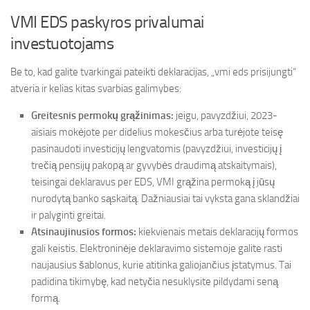
VMI EDS paskyros privalumai
investuotojams
Be to, kad galite tvarkingai pateikti deklaracijas, „vmi eds prisijungti“
atveria ir kelias kitas svarbias galimybes:
Greitesnis permokų grąžinimas:
jeigu, pavyzdžiui, 2023-
aisiais mokėjote per didelius mokesčius arba turėjote teisę
pasinaudoti investicijų lengvatomis (pavyzdžiui, investicijų į
trečią pensijų pakopą ar gyvybės draudimą atskaitymais),
teisingai deklaravus per EDS, VMI grąžina permoką į jūsų
nurodytą banko sąskaitą. Dažniausiai tai vyksta gana sklandžiai
ir palyginti greitai.
Atsinaujinusios formos:
kiekvienais metais deklaracijų formos
gali keistis. Elektroninėje deklaravimo sistemoje galite rasti
naujausius šablonus, kurie atitinka galiojančius įstatymus. Tai
padidina tikimybę, kad netyčia nesuklysite pildydami seną
formą.