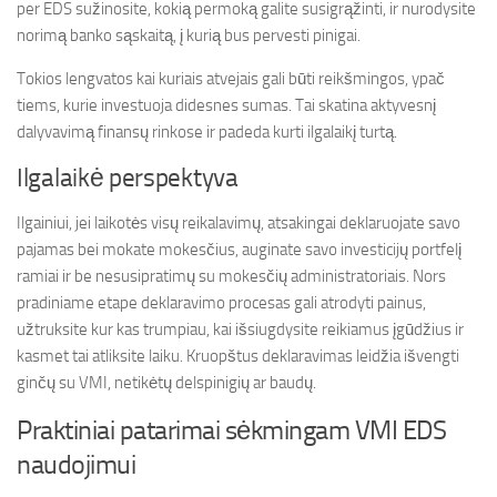
per EDS sužinosite, kokią permoką galite susigrąžinti, ir nurodysite
norimą banko sąskaitą, į kurią bus pervesti pinigai.
Tokios lengvatos kai kuriais atvejais gali būti reikšmingos, ypač
tiems, kurie investuoja didesnes sumas. Tai skatina aktyvesnį
dalyvavimą finansų rinkose ir padeda kurti ilgalaikį turtą.
Ilgalaikė perspektyva
Ilgainiui, jei laikotės visų reikalavimų, atsakingai deklaruojate savo
pajamas bei mokate mokesčius, auginate savo investicijų portfelį
ramiai ir be nesusipratimų su mokesčių administratoriais. Nors
pradiniame etape deklaravimo procesas gali atrodyti painus,
užtruksite kur kas trumpiau, kai išsiugdysite reikiamus įgūdžius ir
kasmet tai atliksite laiku. Kruopštus deklaravimas leidžia išvengti
ginčų su VMI, netikėtų delspinigių ar baudų.
Praktiniai patarimai sėkmingam VMI EDS
naudojimui