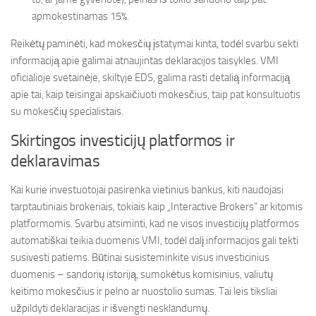
apmokestinamas 15%.
Reikėtų paminėti, kad mokesčių įstatymai kinta, todėl svarbu sekti
informaciją apie galimai atnaujintas deklaracijos taisykles. VMI
oficialioje svetainėje, skiltyje EDS, galima rasti detalią informaciją
apie tai, kaip teisingai apskaičiuoti mokesčius, taip pat konsultuotis
su mokesčių specialistais.
Skirtingos investicijų platformos ir
deklaravimas
Kai kurie investuotojai pasirenka vietinius bankus, kiti naudojasi
tarptautiniais brokeriais, tokiais kaip „Interactive Brokers“ ar kitomis
platformomis. Svarbu atsiminti, kad ne visos investicijų platformos
automatiškai teikia duomenis VMI, todėl dalį informacijos gali tekti
susivesti patiems. Būtinai susisteminkite visus investicinius
duomenis – sandorių istoriją, sumokėtus komisinius, valiutų
keitimo mokesčius ir pelno ar nuostolio sumas. Tai leis tiksliai
užpildyti deklaracijas ir išvengti nesklandumų.