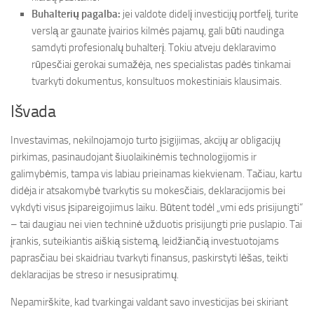
Buhalterių pagalba:
jei valdote didelį investicijų portfelį, turite
verslą ar gaunate įvairios kilmės pajamų, gali būti naudinga
samdyti profesionalų buhalterį. Tokiu atveju deklaravimo
rūpesčiai gerokai sumažėja, nes specialistas padės tinkamai
tvarkyti dokumentus, konsultuos mokestiniais klausimais.
Išvada
Investavimas, nekilnojamojo turto įsigijimas, akcijų ar obligacijų
pirkimas, pasinaudojant šiuolaikinėmis technologijomis ir
galimybėmis, tampa vis labiau prieinamas kiekvienam. Tačiau, kartu
didėja ir atsakomybė tvarkytis su mokesčiais, deklaracijomis bei
vykdyti visus įsipareigojimus laiku. Būtent todėl „vmi eds prisijungti“
– tai daugiau nei vien techninė užduotis prisijungti prie puslapio. Tai
įrankis, suteikiantis aiškią sistemą, leidžiančią investuotojams
paprasčiau bei skaidriau tvarkyti finansus, paskirstyti lėšas, teikti
deklaracijas be streso ir nesusipratimų.
Nepamirškite, kad tvarkingai valdant savo investicijas bei skiriant