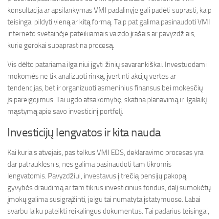
konsultacija ar apsilankymas VMI padalinyje gali padėti suprasti, kaip
teisingai pildyti vieną ar kitą formą. Taip pat galima pasinaudoti VMI
interneto svetainėje pateikiamais vaizdo įrašais ar pavyzdžiais,
kurie gerokai supaprastina procesą.
Vis dėlto patariama ilgainiui įgyti žinių savarankiškai. Investuodami
mokomės ne tik analizuoti rinką, įvertinti akcijų vertes ar
tendencijas, bet ir organizuoti asmeninius finansus bei mokesčių
įsipareigojimus. Tai ugdo atsakomybę, skatina planavimą ir ilgalaikį
mąstymą apie savo investicinį portfelį.
Investicijų lengvatos ir kita nauda
Kai kuriais atvejais, pasitelkus VMI EDS, deklaravimo procesas yra
dar patrauklesnis, nes galima pasinaudoti tam tikromis
lengvatomis. Pavyzdžiui, investavus į trečią pensijų pakopą,
gyvybės draudimą ar tam tikrus investicinius fondus, dalį sumokėtų
įmokų galima susigrąžinti, jeigu tai numatyta įstatymuose. Labai
svarbu laiku pateikti reikalingus dokumentus. Tai padarius teisingai,