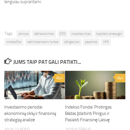
lengviau suprantami.
Tags:
akcijos
deklaravimas
EDS
investavimas
kapitalo prieaugis
mokesčiai
nekilnojamasis turtas
obligacijos
pajamos
VMI
JUMS TAIP PAT GALI PATIKTI...
0
0
Investavimo periodai:
Indekso Fondai: Protingas
ekonominių ciklų ir finansinių
Būdas Įdarbinti Pinigus ir
strategijų analizė
Pasiekti Finansinę Laisvę
2025 22 KOVO
2025 6 SPALIO