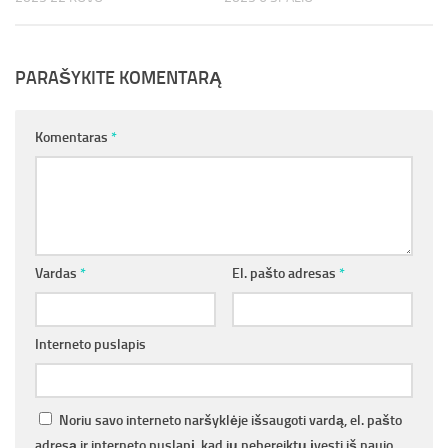
PARAŠYKITE KOMENTARĄ
Komentaras
*
Vardas
*
El. pašto adresas
*
Interneto puslapis
Noriu savo interneto naršyklėje išsaugoti vardą, el. pašto
adresą ir interneto puslapį, kad jų nebereiktų įvesti iš naujo,