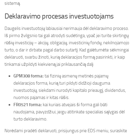
sistemą.
Deklaravimo procesas investuotojams
Daugelis investuotojų labiausiai nerimauja dėl deklaravimo proceso.
Iš pirmo žvilgsnio tai gali atrodyti sudėtinga, ypač jei turite skirtingų
rūšių investicijų – akcijų, obligacijų, investicinių fondų, nekilnojamojo
turto, o dar ir dirbate pagal darbo sutartį. Kad galėtumėte sėkmingai
deklaruoti, svarbu žinoti, kurią deklaracijos formą pasirinkti, ir kaip
tinkamai užpildyti kiekvieną jai priklausančią dalį:
GPM308 forma:
tai fizinių asmenų metinės pajamų
deklaracijos forma, kurią turi pildyti didžioji dauguma
investuotojų, siekdami nurodyti kapitalo prieaugį, dividendus,
nuomos pajamas ir kitas rūšis.
FR0521 forma:
kai kuriais atvejais ši forma gali būti
naudojama, pavyzdžiui, jeigu atitinkate specialias sąlygas dėl
turto deklaravimo.
Norėdami pradėti deklaruoti, prisijungus prie EDS meniu, suraskite