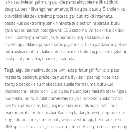
laiko savišvietai, galima ilgalaikėje perspektyvoje ne tik uždirbti
daugiau, bet ir išvengti nenumatytų išlaidų bei baudų. Šiandien, kai
praktiškai visi deklaravimo procesai gali būti atlikti internetu,
pasitelkus elektroninę bankininkystę ar elektroninį parašą, būtų
gaila nepasinaudoti patogia VMI EDS sistema. Verta skirti šiek tiek
laiko ir pastangų išmokti jos funkcionalumą, kad kiekviena
investicijų deklaracija, sukauptos pajamos ar turto pardavimo pelnas
būtų aiškiai matomi, laiku pateikiami ir be trukdžių pasiektų galutinį
tikslą – stiprinti jūsų finansinį pagrindą.
Taigi, jeigu dar nesinaudojote „vmi eds prisijungti“ funkcija, pats
metas tai padaryti: pradėkite nuo naršyklės ir pasirūpinkite, kad
ateityje bet kokie su mokesčiais susiję formalumai būtų kuo
paprastesni ir skaidresni. O jeigu jau naudojatės, tęskite atsakingai ir
nuosekliai. Be to, nuolat domėkitės naujais mokesčių pakeitimais,
nes taip užtikrinsite, kad jūsų investicijos ne tik augs, bet ir bus
tvarkomos itin profesionaliai. Kad ir ką bedarytumėte, nepraraskite
žingeidumo, mokykitės iš patyrusių investuotojų, bendraukite su
VMI specialistais, kai kyla klausimų – tuomet visi procesai taps daug