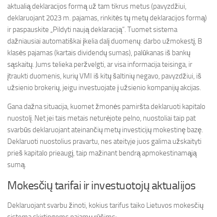
aktualią deklaracijos formą už tam tikrus metus (pavyzdžiui,
deklaruojant 2023 m. pajamas, rinkitės tų metų deklaracijos formą)
ir paspauskite „Pildyti naują deklaraciją“. Tuomet sistema
dažniausiai automatiškai įkelia dalį duomenų: darbo užmokestį, B
klasės pajamas (kartais dividendų sumas), palūkanas iš bankų
sąskaitų. Jums telieka peržvelgti, ar visa informacija teisinga, ir
įtraukti duomenis, kurių VMI iš kitų šaltinių negavo, pavyzdžiui, iš
užsienio brokerių, jeigu investuojate į užsienio kompanijų akcijas.
Gana dažna situacija, kuomet žmonės pamiršta deklaruoti kapitalo
nuostolį. Net jei tais metais neturėjote pelno, nuostoliai taip pat
svarbūs deklaruojant ateinančių metų investicijų mokestinę bazę.
Deklaruoti nuostolius pravartu, nes ateityje juos galima užskaityti
prieš kapitalo prieaugį, taip mažinant bendrą apmokestinamąją
sumą.
Mokesčių tarifai ir investuotojų aktualijos
Deklaruojant svarbu žinoti, kokius tarifus taiko Lietuvos mokesčių