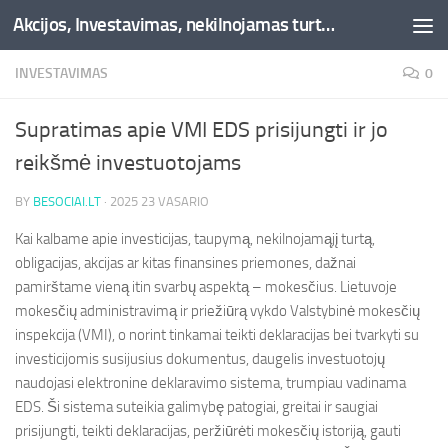
Akcijos, Investavimas, nekilnojamas turtas, kriptovaliutos - Besociai.lt
Skip to content
INVESTAVIMAS
0
Supratimas apie VMI EDS prisijungti ir jo
reikšmė investuotojams
BY
BESOCIAI.LT
·
2025 23 VASARIO
Kai kalbame apie investicijas, taupymą, nekilnojamąjį turtą,
obligacijas, akcijas ar kitas finansines priemones, dažnai
pamirštame vieną itin svarbų aspektą – mokesčius. Lietuvoje
mokesčių administravimą ir priežiūrą vykdo Valstybinė mokesčių
inspekcija (VMI), o norint tinkamai teikti deklaracijas bei tvarkyti su
investicijomis susijusius dokumentus, daugelis investuotojų
naudojasi elektronine deklaravimo sistema, trumpiau vadinama
EDS. Ši sistema suteikia galimybę patogiai, greitai ir saugiai
prisijungti, teikti deklaracijas, peržiūrėti mokesčių istoriją, gauti