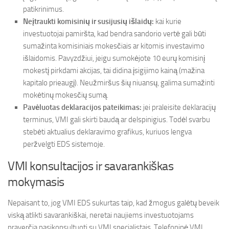
patikrinimus.
Neįtraukti komisinių ir susijusių išlaidų:
kai kurie
investuotojai pamiršta, kad bendra sandorio vertė gali būti
sumažinta komisiniais mokesčiais ar kitomis investavimo
išlaidomis. Pavyzdžiui, jeigu sumokėjote 10 eurų komisinį
mokestį pirkdami akcijas, tai didina įsigijimo kainą (mažina
kapitalo prieaugį). Neužmiršus šių niuansų, galima sumažinti
mokėtinų mokesčių sumą.
Pavėluotas deklaracijos pateikimas:
jei praleisite deklaracijų
terminus, VMI gali skirti baudą ar delspinigius. Todėl svarbu
stebėti aktualius deklaravimo grafikus, kuriuos lengva
peržvelgti EDS sistemoje.
VMI konsultacijos ir savarankiškas
mokymasis
Nepaisant to, jog VMI EDS sukurtas taip, kad žmogus galėtų beveik
viską atlikti savarankiškai, neretai naujiems investuotojams
praverčia pasikonsultuoti su VMI specialistais. Telefoninė VMI