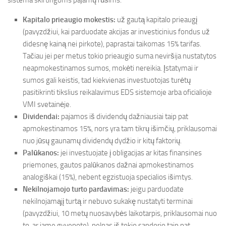
sistema skirtingoms pajamų rūšims:
Kapitalo prieaugio mokestis:
už gautą kapitalo prieaugį
(pavyzdžiui, kai parduodate akcijas ar investicinius fondus už
didesnę kainą nei pirkote), paprastai taikomas 15% tarifas.
Tačiau jei per metus tokio prieaugio suma neviršija nustatytos
neapmokestinamos sumos, mokėti nereikia. Įstatymai ir
sumos gali keistis, tad kiekvienas investuotojas turėtų
pasitikrinti tikslius reikalavimus EDS sistemoje arba oficialioje
VMI svetainėje.
Dividendai:
pajamos iš dividendų dažniausiai taip pat
apmokestinamos 15%, nors yra tam tikrų išimčių, priklausomai
nuo jūsų gaunamų dividendų dydžio ir kitų faktorių.
Palūkanos:
jei investuojate į obligacijas ar kitas finansines
priemones, gautos palūkanos dažnai apmokestinamos
analogiškai (15%), nebent egzistuoja specialios išimtys.
Nekilnojamojo turto pardavimas:
jeigu parduodate
nekilnojamąjį turtą ir nebuvo sukakę nustatyti terminai
(pavyzdžiui, 10 metų nuosavybės laikotarpis, priklausomai nuo
to, ar jame gyvenote), pelnas iš tokio sandorio taip pat