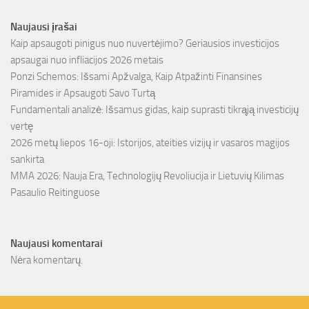
Naujausi įrašai
Kaip apsaugoti pinigus nuo nuvertėjimo? Geriausios investicijos
apsaugai nuo infliacijos 2026 metais
Ponzi Schemos: Išsami Apžvalga, Kaip Atpažinti Finansines
Piramides ir Apsaugoti Savo Turtą
Fundamentali analizė: Išsamus gidas, kaip suprasti tikrąją investicijų
vertę
2026 metų liepos 16-oji: Istorijos, ateities vizijų ir vasaros magijos
sankirta
MMA 2026: Nauja Era, Technologijų Revoliucija ir Lietuvių Kilimas
Pasaulio Reitinguose
Naujausi komentarai
Nėra komentarų.