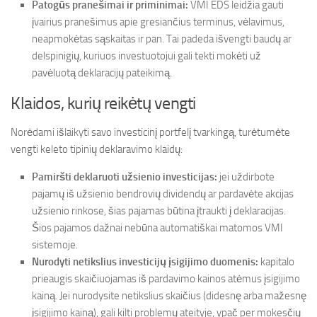
Patogūs pranešimai ir priminimai:
VMI EDS leidžia gauti
įvairius pranešimus apie gresiančius terminus, vėlavimus,
neapmokėtas sąskaitas ir pan. Tai padeda išvengti baudų ar
delspinigių, kuriuos investuotojui gali tekti mokėti už
pavėluotą deklaracijų pateikimą.
Klaidos, kurių reikėtų vengti
Norėdami išlaikyti savo investicinį portfelį tvarkingą, turėtumėte
vengti keleto tipinių deklaravimo klaidų:
Pamiršti deklaruoti užsienio investicijas:
jei uždirbote
pajamų iš užsienio bendrovių dividendų ar pardavėte akcijas
užsienio rinkose, šias pajamas būtina įtraukti į deklaracijas.
Šios pajamos dažnai nebūna automatiškai matomos VMI
sistemoje.
Nurodyti netikslius investicijų įsigijimo duomenis:
kapitalo
prieaugis skaičiuojamas iš pardavimo kainos atėmus įsigijimo
kainą. Jei nurodysite netikslius skaičius (didesnę arba mažesnę
įsigijimo kainą), gali kilti problemų ateityje, ypač per mokesčių