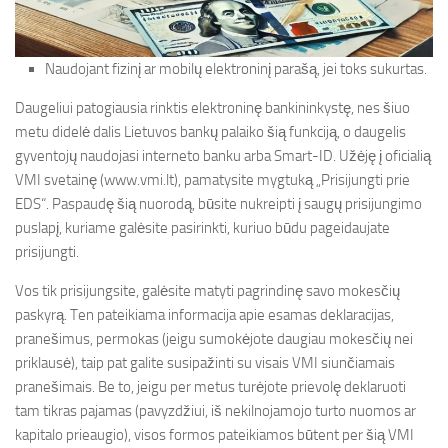
Naudojant fizinį ar mobilų elektroninį parašą, jei toks sukurtas.
Daugeliui patogiausia rinktis elektroninę bankininkystę, nes šiuo
metu didelė dalis Lietuvos bankų palaiko šią funkciją, o daugelis
gyventojų naudojasi interneto banku arba Smart-ID. Užėję į oficialią
VMI svetainę (www.vmi.lt), pamatysite mygtuką „Prisijungti prie
EDS“. Paspaudę šią nuorodą, būsite nukreipti į saugų prisijungimo
puslapį, kuriame galėsite pasirinkti, kuriuo būdu pageidaujate
prisijungti.
Vos tik prisijungsite, galėsite matyti pagrindinę savo mokesčių
paskyrą. Ten pateikiama informacija apie esamas deklaracijas,
pranešimus, permokas (jeigu sumokėjote daugiau mokesčių nei
priklausė), taip pat galite susipažinti su visais VMI siunčiamais
pranešimais. Be to, jeigu per metus turėjote prievolę deklaruoti
tam tikras pajamas (pavyzdžiui, iš nekilnojamojo turto nuomos ar
kapitalo prieaugio), visos formos pateikiamos būtent per šią VMI