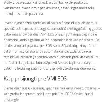
ateityje: pavyzdžiui, kai reikia kreiptis į banką dėl paskolos,
vertinamas investuotojo patikimumas, o tvarkingas mokesčių
mokėjimas tai tik patvirtina.
Investuojant dažnai tenka atlikti įvairius finansinius skaičiavimus –
apskaičiuoti kapitalo prieaugį, susumuoti iš skirtingų šaltinių gautas
palūkanas ar dividendus. „VMI EDS prisijungti“ tampa pagrindine
priemone, kurioje galima kaupti, sisteminti ir deklaruoti visa tai. Be
to, deklaruojant pajamas per EDS, sumažėja klaidų tikimybė, nes
dalis informacijos atsiranda automatiškai: pavyzdžiui, bankai,
tarpininkai (brokeriai) ar darbovietės duomenis pateikia tiesiai VMI,
todėl dalis langelių jau būna užpildyti. Viskas, ką lieka padaryti –
patikrinti tikslumą, patvirtinti ar papildyti trūkstamus duomenis.
Kaip prisijungti prie VMI EDS
Vienas dažniausių klausimų, ypatingai naujiems investuotojams, –
kaip greitai ir paprastai prisijungti prie VMI EDS? Yra keli būdai
prisijungti: