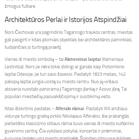
žmogus futliare.
Architektūros Perlai ir Istorijos Atspindžiai
Nors Čechovas yra pagrindinis Taganrogo traukos centras, miestas
gali pasigirti ir kitais įdomiais objektais bei architektūros paminklais,
liudijančiais jo turtingą praeitį.
Vienas iš miesto simbolių – tai
Akmeniniai laiptai
(Kamenaya
Lestnitsa). Nors jie nėra tokie didingi ar garsūs kaip Potiomkino
laiptai Odesoje, jie turi savo žavesio. Pastatyti 1823 metais, 142
pakopų laiptai jungia uostą su miesto centru. Nuo jų viršaus
atsiveria nuostabi panorama į Taganrogo įlanką ir Azovo jūrą. Tai
populiari miestiečių pasivaikščiojimų ir susitikimų vieta.
Kitas išskirtinis pastatas –
Alferaki rūmai
. Pastatyti XIX amžiaus
viduryje turtingo graikų pirklio Nikolajaus Alferakio, šie prabangūs
pietietiško klasicizmo stiliaus rūmai buvo vienas iš miesto kultūrinio
gyvenimo centrų. Čia vykdavo pokyliai, koncertai ir priėmimai,
kuriuose lankėsi visa miesto grietinėlė. Šiandien rūmuose įsikūręs