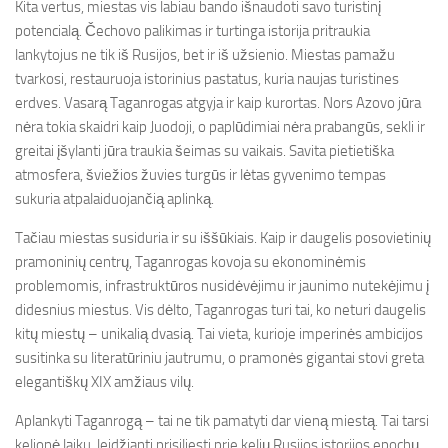
Kita vertus, miestas vis labiau bando išnaudoti savo turistinį
potencialą. Čechovo palikimas ir turtinga istorija pritraukia
lankytojus ne tik iš Rusijos, bet ir iš užsienio. Miestas pamažu
tvarkosi, restauruoja istorinius pastatus, kuria naujas turistines
erdves. Vasarą Taganrogas atgyja ir kaip kurortas. Nors Azovo jūra
nėra tokia skaidri kaip Juodoji, o paplūdimiai nėra prabangūs, sekli ir
greitai įšylanti jūra traukia šeimas su vaikais. Savita pietietiška
atmosfera, šviežios žuvies turgūs ir lėtas gyvenimo tempas
sukuria atpalaiduojančią aplinką.
Tačiau miestas susiduria ir su iššūkiais. Kaip ir daugelis posovietinių
pramoninių centrų, Taganrogas kovoja su ekonominėmis
problemomis, infrastruktūros nusidėvėjimu ir jaunimo nutekėjimu į
didesnius miestus. Vis dėlto, Taganrogas turi tai, ko neturi daugelis
kitų miestų – unikalią dvasią. Tai vieta, kurioje imperinės ambicijos
susitinka su literatūriniu jautrumu, o pramonės gigantai stovi greta
elegantiškų XIX amžiaus vilų.
Aplankyti Taganrogą – tai ne tik pamatyti dar vieną miestą. Tai tarsi
kelionė laiku, leidžianti prisiliesti prie kelių Rusijos istorijos epochų