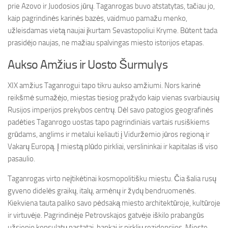
prie Azovo ir Juodosios jūrų. Taganrogas buvo atstatytas, tačiau jo,
kaip pagrindinės karinės bazės, vaidmuo pamažu menko,
užleisdamas vietą naujai įkurtam Sevastopoliui Kryme. Būtent tada
prasidėjo naujas, ne mažiau spalvingas miesto istorijos etapas.
Aukso Amžius ir Uosto Šurmulys
XIX amžius Taganrogui tapo tikru aukso amžiumi. Nors karinė
reikšmė sumažėjo, miestas tiesiog pražydo kaip vienas svarbiausių
Rusijos imperijos prekybos centrų. Dėl savo patogios geografinės
padėties Taganrogo uostas tapo pagrindiniais vartais rusiškiems
grūdams, anglims ir metalui keliauti į Viduržemio jūros regioną ir
Vakarų Europą. Į miestą plūdo pirkliai, verslininkai ir kapitalas iš viso
pasaulio.
Taganrogas virto neįtikėtinai kosmopolitišku miestu. Čia šalia rusų
gyveno didelės graikų, italų, armėnų ir žydų bendruomenės.
Kiekviena tauta paliko savo pėdsaką miesto architektūroje, kultūroje
ir virtuvėje. Pagrindinėje Petrovskajos gatvėje iškilo prabangūs
užsienio konsulatų pastatai, bankai ir pirklių rezidencijos. Mieste