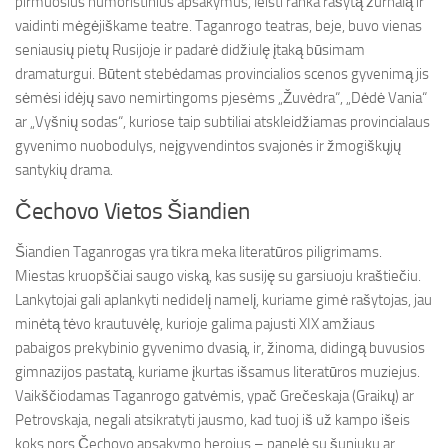
pirmuosius humoristinius apsakymus, leisti ranka rašytą žurnalą ir
vaidinti mėgėjiškame teatre. Taganrogo teatras, beje, buvo vienas
seniausių pietų Rusijoje ir padarė didžiulę įtaką būsimam
dramaturgui. Būtent stebėdamas provincialios scenos gyvenimą jis
sėmėsi idėjų savo nemirtingoms pjesėms „Žuvėdra“, „Dėdė Vania“
ar „Vyšnių sodas“, kuriose taip subtiliai atskleidžiamas provincialaus
gyvenimo nuobodulys, neįgyvendintos svajonės ir žmogiškųjų
santykių drama.
Čechovo Vietos Šiandien
Šiandien Taganrogas yra tikra meka literatūros piligrimams.
Miestas kruopščiai saugo viską, kas susiję su garsiuoju kraštiečiu.
Lankytojai gali aplankyti nedidelį namelį, kuriame gimė rašytojas, jau
minėtą tėvo krautuvėlę, kurioje galima pajusti XIX amžiaus
pabaigos prekybinio gyvenimo dvasią, ir, žinoma, didingą buvusios
gimnazijos pastatą, kuriame įkurtas išsamus literatūros muziejus.
Vaikščiodamas Taganrogo gatvėmis, ypač Grečeskaja (Graikų) ar
Petrovskaja, negali atsikratyti jausmo, kad tuoj iš už kampo išeis
koks nors Čechovo apsakymo herojus – panelė su šuniuku ar