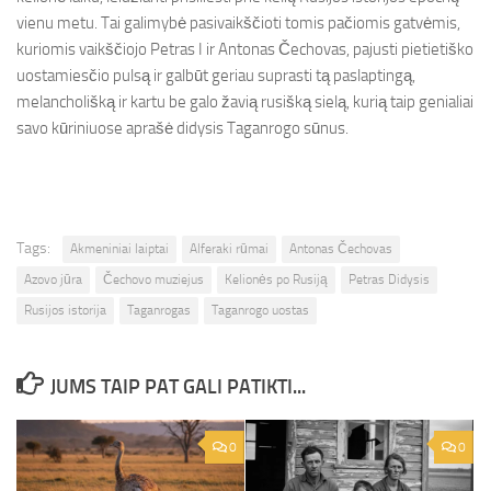
vienu metu. Tai galimybė pasivaikščioti tomis pačiomis gatvėmis,
kuriomis vaikščiojo Petras I ir Antonas Čechovas, pajusti pietietiško
uostamiesčio pulsą ir galbūt geriau suprasti tą paslaptingą,
melancholišką ir kartu be galo žavią rusišką sielą, kurią taip genialiai
savo kūriniuose aprašė didysis Taganrogo sūnus.
Tags:
Akmeniniai laiptai
Alferaki rūmai
Antonas Čechovas
Azovo jūra
Čechovo muziejus
Kelionės po Rusiją
Petras Didysis
Rusijos istorija
Taganrogas
Taganrogo uostas
JUMS TAIP PAT GALI PATIKTI...
0
0