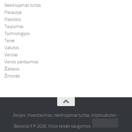
Nekilnojamas turtas
Pasaulyje
Paskolos
Taupymas
Technologijos
Teisė
Valiutos
Verslas
Verslo pardavimas
Žaliavos
Žmonės
Akcijos, Investavimas, nekilnojamas turtas, kriptovaliutos -
Besociai.lt © 2026. Visos teisės saugomos.