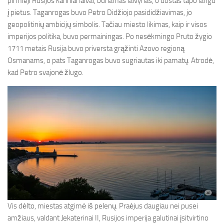
pirmieji Rusijos kariniai laivai, buriamas laivynas, o uostas tapo langu
į pietus. Taganrogas buvo Petro Didžiojo pasididžiavimas, jo
geopolitinių ambicijų simbolis. Tačiau miesto likimas, kaip ir visos
imperijos politika, buvo permainingas. Po nesėkmingo Pruto žygio
1711 metais Rusija buvo priversta grąžinti Azovo regioną
Osmanams, o pats Taganrogas buvo sugriautas iki pamatų. Atrodė,
kad Petro svajonė žlugo.
Vis dėlto, miestas atgimė iš pelenų. Praėjus daugiau nei pusei
amžiaus, valdant Jekaterinai II, Rusijos imperija galutinai įsitvirtino