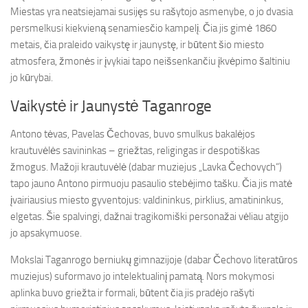
Miestas yra neatsiejamai susijęs su rašytojo asmenybe, o jo dvasia
persmelkusi kiekvieną senamiesčio kampelį. Čia jis gimė 1860
metais, čia praleido vaikystę ir jaunystę, ir būtent šio miesto
atmosfera, žmonės ir įvykiai tapo neišsenkančiu įkvėpimo šaltiniu
jo kūrybai.
Vaikystė ir Jaunystė Taganroge
Antono tėvas, Pavelas Čechovas, buvo smulkus bakalėjos
krautuvėlės savininkas – griežtas, religingas ir despotiškas
žmogus. Mažoji krautuvėlė (dabar muziejus „Lavka Čechovych“)
tapo jauno Antono pirmuoju pasaulio stebėjimo tašku. Čia jis matė
įvairiausius miesto gyventojus: valdininkus, pirklius, amatininkus,
elgetas. Šie spalvingi, dažnai tragikomiški personažai vėliau atgijo
jo apsakymuose.
Mokslai Taganrogo berniukų gimnazijoje (dabar Čechovo literatūros
muziejus) suformavo jo intelektualinį pamatą. Nors mokymosi
aplinka buvo griežta ir formali, būtent čia jis pradėjo rašyti