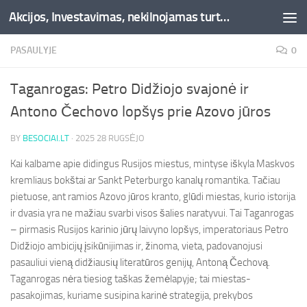
Akcijos, Investavimas, nekilnojamas turtas, kriptovaliutos - Besociai.lt
Skip to content
PASAULYJE
0
Taganrogas: Petro Didžiojo svajonė ir
Antono Čechovo lopšys prie Azovo jūros
BY
BESOCIAI.LT
·
2025 28 RUGSĖJO
Kai kalbame apie didingus Rusijos miestus, mintyse iškyla Maskvos
kremliaus bokštai ar Sankt Peterburgo kanalų romantika. Tačiau
pietuose, ant ramios Azovo jūros kranto, glūdi miestas, kurio istorija
ir dvasia yra ne mažiau svarbi visos šalies naratyvui. Tai Taganrogas
– pirmasis Rusijos karinio jūrų laivyno lopšys, imperatoriaus Petro
Didžiojo ambicijų įsikūnijimas ir, žinoma, vieta, padovanojusi
pasauliui vieną didžiausių literatūros genijų, Antoną Čechovą.
Taganrogas nėra tiesiog taškas žemėlapyje; tai miestas-
pasakojimas, kuriame susipina karinė strategija, prekybos