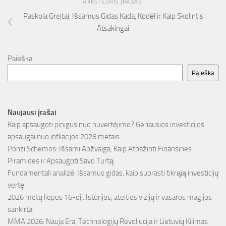
ANKSTESNIS ĮRAŠAS
Paskola Greitai: Išsamus Gidas Kada, Kodėl ir Kaip Skolintis
Atsakingai
Paieška
Paieška
Naujausi įrašai
Kaip apsaugoti pinigus nuo nuvertėjimo? Geriausios investicijos
apsaugai nuo infliacijos 2026 metais
Ponzi Schemos: Išsami Apžvalga, Kaip Atpažinti Finansines
Piramides ir Apsaugoti Savo Turtą
Fundamentali analizė: Išsamus gidas, kaip suprasti tikrąją investicijų
vertę
2026 metų liepos 16-oji: Istorijos, ateities vizijų ir vasaros magijos
sankirta
MMA 2026: Nauja Era, Technologijų Revoliucija ir Lietuvių Kilimas