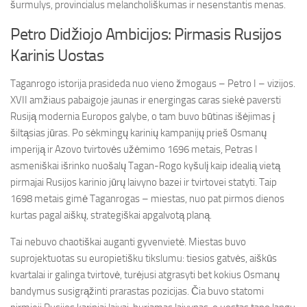
šurmulys, provincialus melancholiškumas ir nesenstantis menas.
Petro Didžiojo Ambicijos: Pirmasis Rusijos
Karinis Uostas
Taganrogo istorija prasideda nuo vieno žmogaus – Petro I – vizijos.
XVII amžiaus pabaigoje jaunas ir energingas caras siekė paversti
Rusiją modernia Europos galybe, o tam buvo būtinas išėjimas į
šiltąsias jūras. Po sėkmingų karinių kampanijų prieš Osmanų
imperiją ir Azovo tvirtovės užėmimo 1696 metais, Petras I
asmeniškai išrinko nuošalų Tagan-Rogo kyšulį kaip idealią vietą
pirmajai Rusijos karinio jūrų laivyno bazei ir tvirtovei statyti. Taip
1698 metais gimė Taganrogas – miestas, nuo pat pirmos dienos
kurtas pagal aiškų, strategiškai apgalvotą planą.
Tai nebuvo chaotiškai auganti gyvenvietė. Miestas buvo
suprojektuotas su europietišku tikslumu: tiesios gatvės, aiškūs
kvartalai ir galinga tvirtovė, turėjusi atgrasyti bet kokius Osmanų
bandymus susigrąžinti prarastas pozicijas. Čia buvo statomi