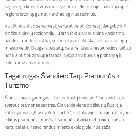
Taganrogo kraštotyros muziejus, kurio ekspozicijos pasakoja apie
regiono istoriją, gamtą ir archeologinius radinius.
Vaikštinėjant po senamiestį verta atkreipti dėmesį į daugybę XIX
amžiaus pirklių rezidencijų. Jų architektūroje susipina klasicizmo,
baroko ir moderno stiliai, sukuriantys eklektišką, bet harmoningą
miesto veidą. Daugelis pastatų, deja, reikalauja restauracijos, tačiau
net ir šiek tiek apsilupę fasadai byloja apie buvusią prabangą ir
aukso amžiaus šurmulį.
Taganrogas Šiandien: Tarp Pramonės ir
Turizmo
Šiuolaikinis Taganrogas – tai kontrastų miestas. Viena vertus, tai
svarbus pramonės centras. Čia veikia viena didžiausių Rusijoje
katilų gamykla „Krasny Kotelshchik“, metalurgijos, mašinų gamybos
ir kitos pramonės įmonės. Pramonė suteikia darbo vietų, tačiau
kartu palieka ir savo randus miesto ekologijoje ir peizaže.