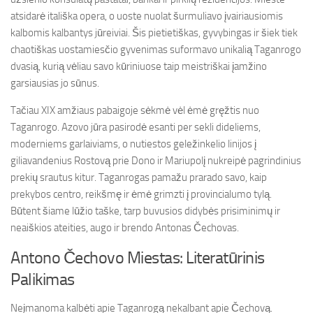
atsidarė itališka opera, o uoste nuolat šurmuliavo įvairiausiomis
kalbomis kalbantys jūreiviai. Šis pietietiškas, gyvybingas ir šiek tiek
chaotiškas uostamiesčio gyvenimas suformavo unikalią Taganrogo
dvasią, kurią vėliau savo kūriniuose taip meistriškai įamžino
garsiausias jo sūnus.
Tačiau XIX amžiaus pabaigoje sėkmė vėl ėmė gręžtis nuo
Taganrogo. Azovo jūra pasirodė esanti per sekli dideliems,
moderniems garlaiviams, o nutiestos geležinkelio linijos į
giliavandenius Rostovą prie Dono ir Mariupolį nukreipė pagrindinius
prekių srautus kitur. Taganrogas pamažu prarado savo, kaip
prekybos centro, reikšmę ir ėmė grimzti į provincialumo tylą.
Būtent šiame lūžio taške, tarp buvusios didybės prisiminimų ir
neaiškios ateities, augo ir brendo Antonas Čechovas.
Antono Čechovo Miestas: Literatūrinis
Palikimas
Neįmanoma kalbėti apie Taganrogą nekalbant apie Čechovą.