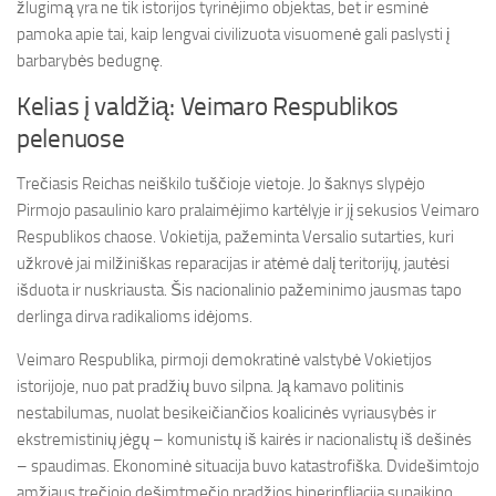
žlugimą yra ne tik istorijos tyrinėjimo objektas, bet ir esminė
pamoka apie tai, kaip lengvai civilizuota visuomenė gali paslysti į
barbarybės bedugnę.
Kelias į valdžią: Veimaro Respublikos
pelenuose
Trečiasis Reichas neiškilo tuščioje vietoje. Jo šaknys slypėjo
Pirmojo pasaulinio karo pralaimėjimo kartėlyje ir jį sekusios Veimaro
Respublikos chaose. Vokietija, pažeminta Versalio sutarties, kuri
užkrovė jai milžiniškas reparacijas ir atėmė dalį teritorijų, jautėsi
išduota ir nuskriausta. Šis nacionalinio pažeminimo jausmas tapo
derlinga dirva radikalioms idėjoms.
Veimaro Respublika, pirmoji demokratinė valstybė Vokietijos
istorijoje, nuo pat pradžių buvo silpna. Ją kamavo politinis
nestabilumas, nuolat besikeičiančios koalicinės vyriausybės ir
ekstremistinių jėgų – komunistų iš kairės ir nacionalistų iš dešinės
– spaudimas. Ekonominė situacija buvo katastrofiška. Dvidešimtojo
amžiaus trečiojo dešimtmečio pradžios hiperinfliacija sunaikino