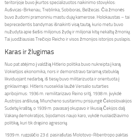
teritorijoje buvo įkurtos specializuotos naikinimo stovyklos:
Aušvicas-Birkenau, Treblinka, Sobiboras, Belžecas. Čia žmonės
buvo žudomi pramoniniu mastu dujų kamerose. Holokaustas – tai
beprecedentis bandymas išnaikinti visą tautą, kurio metu buvo
nužudyta apie šešis milijonus žydų ir milijonai kitų nekaltų žmonių.
Tai juodžiausias Trečiojo Reicho ir visos žmonijos istorijos puslapis.
Karas ir žlugimas
Nuo pat atėjimo į valdžią Hitlerio politika buvo nukreipta į karą.
Vokietijos ekonomika, nors ir demonstravo tariamą stebuklą
likviduojant nedarbą, iš tiesų buvo militarizuota ir orientuota į
ginklavimąsi. Hitleris nuosekliai laužė Versalio sutarties
apribojimus: 1936 m. remilitarizavo Reino sritį, 1938 m. įvykdė
Austrijos anšliusą, Miuncheno susitarimu prisijungė Čekoslovakijos
Sudetų kraštą, o 1939 m. pavasarį okupavo ir likusią Čekijos dalį.
Vakarų demokratijos, bijodamos naujo karo, vykdė nuolaidžiavimo
politiką, kuri tik drąsino agresorių.
1939 m. rugpjūčio 23 d. pasirašytas Molotovo-Ribentropo paktas