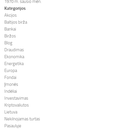
1970 m. sausio mėn.
Kategorijos
Akcijos
Baltijos birža
Bankai
Biržos
Blog
Draudimas
Ekonomika
Energetika
Europa
Fondai
Įmonės
Indėliai
Investavimas
Kriptovaliutos
Lietuva
Nekilnojamas turtas
Pasaulyje