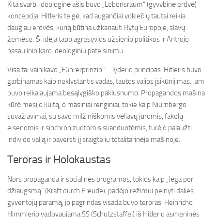
Kita svarbi ideologinė ašis buvo „Lebensraum“ (gyvybinė erdvė)
koncepcija. Hitleris teigė, kad augančiai vokiečių tautai reikia
daugiau erdvės, kurią būtina užkariauti Rytų Europoje, slavų
žemėse. Ši idėja tapo agresyvios užsienio politikos ir Antrojo
pasaulinio karo ideologiniu pateisinimu.
Visa tai vainikavo „Führerprinzip“ – lyderio principas. Hitleris buvo
garbinamas kaip neklystantis vadas, tautos valios įsikūnijimas. Jam
buvo reikalaujama besąlygiško paklusnumo. Propagandos mašina
kūrė mesijo kultą, o masiniai renginiai, tokie kaip Niurnbergo
suvažiavimai, su savo milžiniškomis vėliavų jūromis, fakelų
eisenomis ir sinchronizuotomis skanduotėmis, turėjo palaužti
individo valią ir paversti jį sraigteliu totalitarinėje mašinoje.
Teroras ir Holokaustas
Nors propaganda ir socialinės programos, tokios kaip „Jėga per
džiaugsmą“ (Kraft durch Freude), padėjo režimui pelnyti dalies
gyventojų paramą, jo pagrindas visada buvo teroras. Heinricho
Himmlerio vadovaujama SS (Schutzstaffel) iš Hitlerio asmeninės