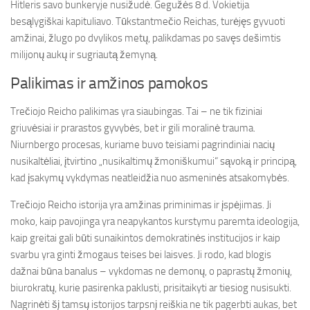
Hitleris savo bunkeryje nusižudė. Gegužės 8 d. Vokietija
besąlygiškai kapituliavo. Tūkstantmečio Reichas, turėjęs gyvuoti
amžinai, žlugo po dvylikos metų, palikdamas po savęs dešimtis
milijonų aukų ir sugriautą žemyną.
Palikimas ir amžinos pamokos
Trečiojo Reicho palikimas yra siaubingas. Tai – ne tik fiziniai
griuvėsiai ir prarastos gyvybės, bet ir gili moralinė trauma.
Niurnbergo procesas, kuriame buvo teisiami pagrindiniai nacių
nusikaltėliai, įtvirtino „nusikaltimų žmoniškumui“ sąvoką ir principą,
kad įsakymų vykdymas neatleidžia nuo asmeninės atsakomybės.
Trečiojo Reicho istorija yra amžinas priminimas ir įspėjimas. Ji
moko, kaip pavojinga yra neapykantos kurstymu paremta ideologija,
kaip greitai gali būti sunaikintos demokratinės institucijos ir kaip
svarbu yra ginti žmogaus teises bei laisves. Ji rodo, kad blogis
dažnai būna banalus – vykdomas ne demonų, o paprastų žmonių,
biurokratų, kurie pasirenka paklusti, prisitaikyti ar tiesiog nusisukti.
Nagrinėti šį tamsų istorijos tarpsnį reiškia ne tik pagerbti aukas, bet