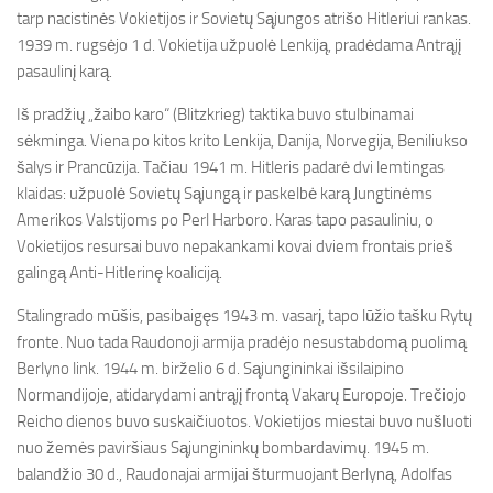
tarp nacistinės Vokietijos ir Sovietų Sąjungos atrišo Hitleriui rankas.
1939 m. rugsėjo 1 d. Vokietija užpuolė Lenkiją, pradėdama Antrąjį
pasaulinį karą.
Iš pradžių „žaibo karo“ (Blitzkrieg) taktika buvo stulbinamai
sėkminga. Viena po kitos krito Lenkija, Danija, Norvegija, Beniliukso
šalys ir Prancūzija. Tačiau 1941 m. Hitleris padarė dvi lemtingas
klaidas: užpuolė Sovietų Sąjungą ir paskelbė karą Jungtinėms
Amerikos Valstijoms po Perl Harboro. Karas tapo pasauliniu, o
Vokietijos resursai buvo nepakankami kovai dviem frontais prieš
galingą Anti-Hitlerinę koaliciją.
Stalingrado mūšis, pasibaigęs 1943 m. vasarį, tapo lūžio tašku Rytų
fronte. Nuo tada Raudonoji armija pradėjo nesustabdomą puolimą
Berlyno link. 1944 m. birželio 6 d. Sąjungininkai išsilaipino
Normandijoje, atidarydami antrąjį frontą Vakarų Europoje. Trečiojo
Reicho dienos buvo suskaičiuotos. Vokietijos miestai buvo nušluoti
nuo žemės paviršiaus Sąjungininkų bombardavimų. 1945 m.
balandžio 30 d., Raudonajai armijai šturmuojant Berlyną, Adolfas