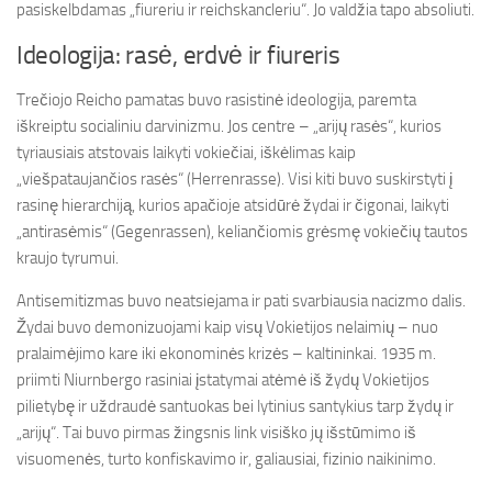
pasiskelbdamas „fiureriu ir reichskancleriu“. Jo valdžia tapo absoliuti.
Ideologija: rasė, erdvė ir fiureris
Trečiojo Reicho pamatas buvo rasistinė ideologija, paremta
iškreiptu socialiniu darvinizmu. Jos centre – „arijų rasės“, kurios
tyriausiais atstovais laikyti vokiečiai, iškėlimas kaip
„viešpataujančios rasės“ (Herrenrasse). Visi kiti buvo suskirstyti į
rasinę hierarchiją, kurios apačioje atsidūrė žydai ir čigonai, laikyti
„antirasėmis“ (Gegenrassen), keliančiomis grėsmę vokiečių tautos
kraujo tyrumui.
Antisemitizmas buvo neatsiejama ir pati svarbiausia nacizmo dalis.
Žydai buvo demonizuojami kaip visų Vokietijos nelaimių – nuo
pralaimėjimo kare iki ekonominės krizės – kaltininkai. 1935 m.
priimti Niurnbergo rasiniai įstatymai atėmė iš žydų Vokietijos
pilietybę ir uždraudė santuokas bei lytinius santykius tarp žydų ir
„arijų“. Tai buvo pirmas žingsnis link visiško jų išstūmimo iš
visuomenės, turto konfiskavimo ir, galiausiai, fizinio naikinimo.