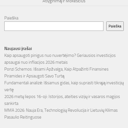
Atlyginimą ir Mokesčius
Paieška
Paieška
Naujausi įrašai
Kaip apsaugoti pinigus nuo nuvertėjimo? Geriausios investicijos
apsaugai nuo infliacijos 2026 metais
Ponzi Schemos: Išsami Apžvalga, Kaip Atpažinti Finansines
Piramides ir Apsaugoti Savo Turtą
Fundamentali analizė: Išsamus gidas, kaip suprasti tikrąją investicijų
vertę
2026 metų liepos 16-oji: Istorijos, ateities vizijų ir vasaros magijos
sankirta
MMA 2026: Nauja Era, Technologijų Revoliucija ir Lietuvių Kilimas
Pasaulio Reitinguose