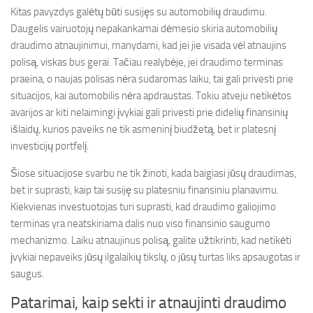
Kitas pavyzdys galėtų būti susijęs su automobilių draudimu.
Daugelis vairuotojų nepakankamai dėmesio skiria automobilių
draudimo atnaujinimui, manydami, kad jei jie visada vėl atnaujins
polisą, viskas bus gerai. Tačiau realybėje, jei draudimo terminas
praeina, o naujas polisas nėra sudaromas laiku, tai gali privesti prie
situacijos, kai automobilis nėra apdraustas. Tokiu atveju netikėtos
avarijos ar kiti nelaimingi įvykiai gali privesti prie didelių finansinių
išlaidų, kurios paveiks ne tik asmeninį biudžetą, bet ir platesnį
investicijų portfelį.
Šiose situacijose svarbu ne tik žinoti, kada baigiasi jūsų draudimas,
bet ir suprasti, kaip tai susiję su platesniu finansiniu planavimu.
Kiekvienas investuotojas turi suprasti, kad draudimo galiojimo
terminas yra neatskiriama dalis nuo viso finansinio saugumo
mechanizmo. Laiku atnaujinus polisą, galite užtikrinti, kad netikėti
įvykiai nepaveiks jūsų ilgalaikių tikslų, o jūsų turtas liks apsaugotas ir
saugus.
Patarimai, kaip sekti ir atnaujinti draudimo