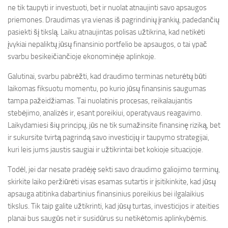
ne tik taupyti ir investuoti, bet ir nuolat atnaujinti savo apsaugos
priemones. Draudimas yra vienas iš pagrindinių įrankių, padedančių
pasiekti šį tikslą. Laiku atnaujintas polisas užtikrina, kad netikėti
įvykiai nepaliktų jūsų finansinio portfelio be apsaugos, o tai ypač
svarbu besikeičiančioje ekonominėje aplinkoje.
Galutinai, svarbu pabrėžti, kad draudimo terminas neturėtų būti
laikomas fiksuotu momentu, po kurio jūsų finansinis saugumas
tampa pažeidžiamas. Tai nuolatinis procesas, reikalaujantis
stebėjimo, analizės ir, esant poreikiui, operatyvaus reagavimo.
Laikydamiesi šių principų, jūs ne tik sumažinsite finansinę riziką, bet
ir sukursite tvirtą pagrindą savo investicijų ir taupymo strategijai,
kuri leis jums jaustis saugiai ir užtikrintai bet kokioje situacijoje.
Todėl, jei dar nesate pradėję sekti savo draudimo galiojimo terminų,
skirkite laiko peržiūrėti visas esamas sutartis ir įsitikinkite, kad jūsų
apsauga atitinka dabartinius finansinius poreikius bei ilgalaikius
tikslus. Tik taip galite užtikrinti, kad jūsų turtas, investicijos ir ateities
planai bus saugūs net ir susidūrus su netikėtomis aplinkybėmis.