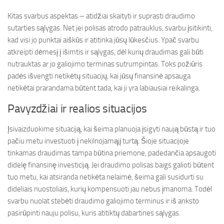
Kitas svarbus aspektas – atidžiai skaityti ir suprasti draudimo
sutarties sąlygas. Net jei polisas atrodo patrauklus, svarbu įsitikinti,
kad visi jo punktai aiškūs ir atitinka jūsų lūkesčius. Ypač svarbu
atkreipti dėmesį į išimtis ir sąlygas, dėl kurių draudimas gali būti
nutrauktas ar jo galiojimo terminas sutrumpintas. Toks požiūris
padės išvengti netikėtų situacijų, kai jūsų finansinė apsauga
netikėtai prarandama būtent tada, kai ji yra labiausiai reikalinga.
Pavyzdžiai ir realios situacijos
Įsivaizduokime situaciją, kai šeima planuoja įsigyti naują būstą ir tuo
pačiu metu investuoti į nekilnojamąjį turtą. Šioje situacijoje
tinkamas draudimas tampa būtina priemone, padedančia apsaugoti
didelę finansinę investiciją. Jei draudimo polisas baigs galioti būtent
tuo metu, kai atsiranda netikėta nelaimė, šeima gali susidurti su
dideliais nuostoliais, kurių kompensuoti jau nebus įmanoma. Todėl
svarbu nuolat stebėti draudimo galiojimo terminus ir iš anksto
pasirūpinti nauju polisu, kuris atitiktų dabartines sąlygas.