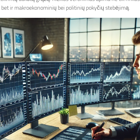
, bet ir makroekonominių bei politinių pokyčių stebėjimą.