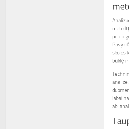
met
Analizu
metodų.
pelning
Pavyzdž
skolos l
būklę ir
Techninė
analize
duomeni
labai n
abi anal
Taup