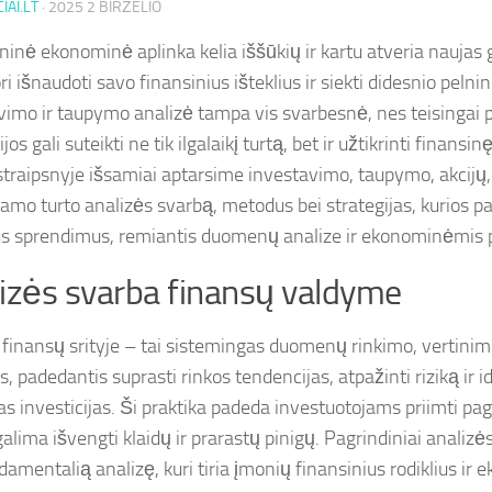
IAI.LT
·
2025 2 BIRŽELIO
ninė ekonominė aplinka kelia iššūkių ir kartu atveria naujas
ri išnaudoti savo finansinius išteklius ir siekti didesnio peln
vimo ir taupymo analizė tampa vis svarbesnė, nes teisingai 
ijos gali suteikti ne tik ilgalaikį turtą, bet ir užtikrinti finansin
traipsnyje išsamiai aptarsime investavimo, taupymo, akcijų, o
jamo turto analizės svarbą, metodus bei strategijas, kurios p
us sprendimus, remiantis duomenų analize ir ekonominėmis
izės svarba finansų valdyme
 finansų srityje – tai sistemingas duomenų rinkimo, vertinim
, padedantis suprasti rinkos tendencijas, atpažinti riziką ir id
as investicijas. Ši praktika padeda investuotojams priimti pa
galima išvengti klaidų ir prarastų pinigų. Pagrindiniai analizė
damentalią analizę, kuri tiria įmonių finansinius rodiklius ir