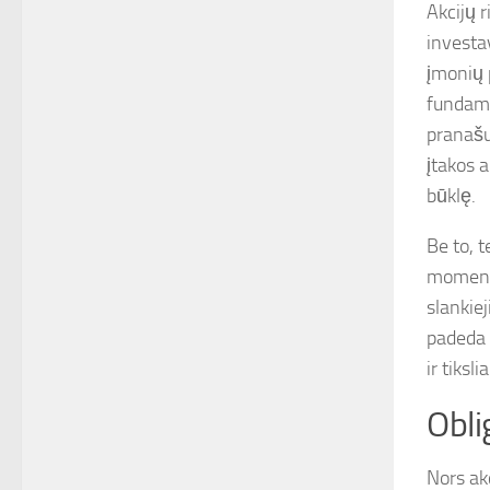
Akcijų r
investa
įmonių 
fundame
pranašu
įtakos 
būklę.
Be to, 
momentus
slankiej
padeda 
ir tiksl
Obli
Nors akc