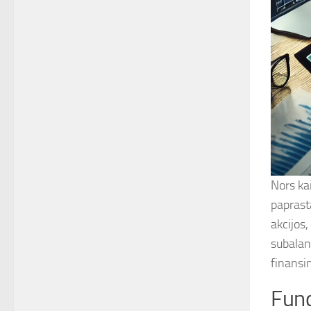
Nors kai
paprast
akcijos,
subalans
finansin
Fund