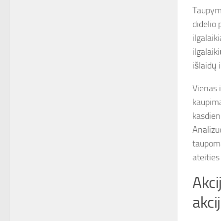
Taupymas
didelio 
ilgalai
ilgalaik
išlaidų 
Vienas 
kaupimas
kasdien
Analizu
taupomą
ateitie
Akci
akci