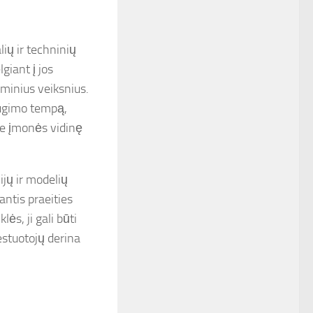
ių ir techninių
giant į jos
ominius veiksnius.
augimo tempą,
pie įmonės vidinę
ijų ir modelių
antis praeities
s, ji gali būti
stuotojų derina