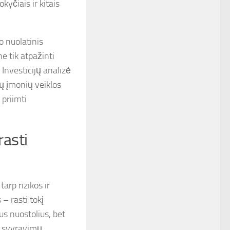
kyčiais ir kitais
o nuolatinis
e tik atpažinti
 Investicijų analizė
ų įmonių veiklos
 priimti
rasti
arp rizikos ir
 – rasti tokį
us nuostolius, bet
os svyravimų