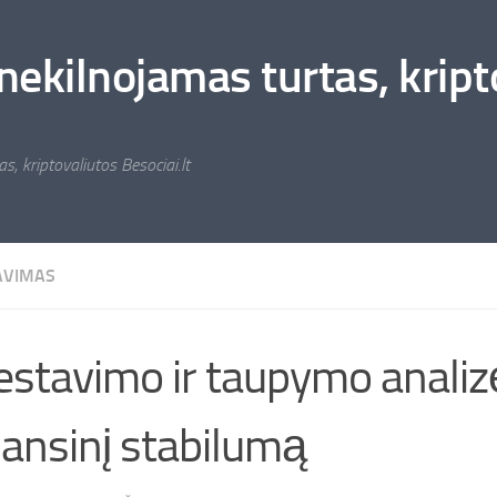
nekilnojamas turtas, kripto
s, kriptovaliutos Besociai.lt
AVIMAS
estavimo ir taupymo analizė
inansinį stabilumą