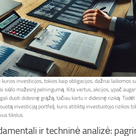
 kurios investicijos, tokios kaip obligacijos, dažnai laikomos
ai siūlo mažesnį pelningumą. Kita vertus, akcijos, ypač auga
 gali duoti didesnę grąžą, tačiau kartu ir didesnę riziką. Todėl
uotą investicijų portfelį, kuris atitiktų investuotojo rizikos tol
ius tikslus.
amentali ir techninė analizė: pagri