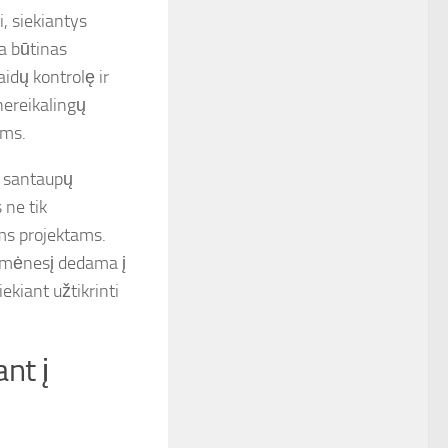
i, siekiantys
ra būtinas
idų kontrolę ir
 nereikalingų
oms.
s santaupų
 ne tik
ams projektams.
s mėnesį dedama į
ekiant užtikrinti
ant į