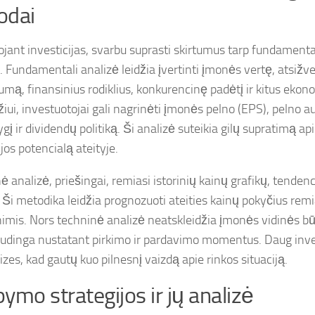
odai
ojant investicijas, svarbu suprasti skirtumus tarp fundamental
 Fundamentali analizė leidžia įvertinti įmonės vertę, atsižvel
umą, finansinius rodiklius, konkurencinę padėtį ir kitus ekon
iui, investuotojai gali nagrinėti įmonės pelno (EPS), pelno 
ygį ir dividendų politiką. Ši analizė suteikia gilų supratimą a
 jos potencialą ateityje.
 analizė, priešingai, remiasi istorinių kainų grafikų, tendenc
. Ši metodika leidžia prognozuoti ateities kainų pokyčius remi
mis. Nors techninė analizė neatskleidžia įmonės vidinės būklė
audinga nustatant pirkimo ir pardavimo momentus. Daug inve
izes, kad gautų kuo pilnesnį vaizdą apie rinkos situaciją.
ymo strategijos ir jų analizė