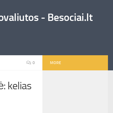
valiutos - Besociai.lt
0
MORE
: kelias