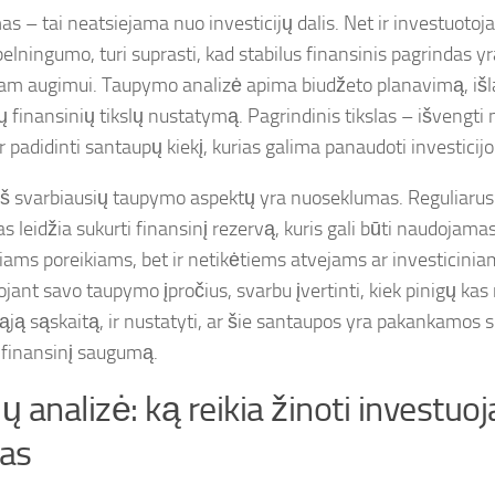
 – tai neatsiejama nuo investicijų dalis. Net ir investuotoja
pelningumo, turi suprasti, kad stabilus finansinis pagrindas y
kiam augimui. Taupymo analizė apima biudžeto planavimą, išla
ių finansinių tikslų nustatymą. Pagrindinis tikslas – išvengti
ir padidinti santaupų kiekį, kurias galima panaudoti investicij
iš svarbiausių taupymo aspektų yra nuoseklumas. Reguliaru
 leidžia sukurti finansinį rezervą, kuris gali būti naudojamas
iams poreikiams, bet ir netikėtiems atvejams ar investicini
ojant savo taupymo įpročius, svarbu įvertinti, kiek pinigų ka
ją sąskaitą, ir nustatyti, ar šie santaupos yra pakankamos si
s finansinį saugumą.
jų analizė: ką reikia žinoti investuoj
jas