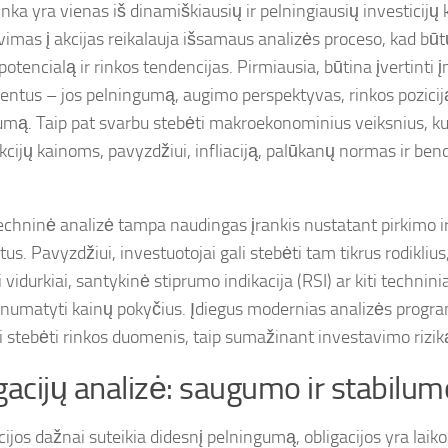
inka yra vienas iš dinamiškiausių ir pelningiausių investicijų
vimas į akcijas reikalauja išsamaus analizės proceso, kad būt
potencialą ir rinkos tendencijas. Pirmiausia, būtina įvertinti
ntus – jos pelningumą, augimo perspektyvas, rinkos poziciją
mą. Taip pat svarbu stebėti makroekonominius veiksnius, kuri
akcijų kainoms, pavyzdžiui, infliaciją, palūkanų normas ir b
techninė analizė tampa naudingas įrankis nustatant pirkimo 
. Pavyzdžiui, investuotojai gali stebėti tam tikrus rodiklius,
i vidurkiai, santykinė stiprumo indikacija (RSI) ar kiti techninia
numatyti kainų pokyčius. Įdiegus modernias analizės program
iai stebėti rinkos duomenis, taip sumažinant investavimo rizik
gacijų analizė: saugumo ir stabilumo
ijos dažnai suteikia didesnį pelningumą, obligacijos yra laiko