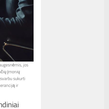
 saugesnėmis, jos
nčių įmonių
 svarbu sukurti
eranciją ir
ndiniai