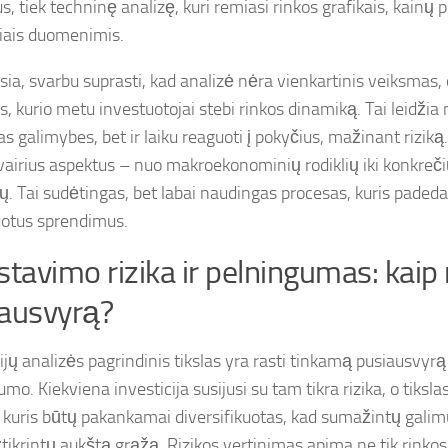
s, tiek techninę analizę, kuri remiasi rinkos grafikais, kainų po
iais duomenimis.
sia, svarbu suprasti, kad analizė nėra vienkartinis veiksmas, 
, kurio metu investuotojai stebi rinkos dinamiką. Tai leidžia n
s galimybes, bet ir laiku reaguoti į pokyčius, mažinant riziką.
vairius aspektus – nuo makroekonominių rodiklių iki konkreči
ų. Tai sudėtingas, bet labai naudingas procesas, kuris padeda
otus sprendimus.
stavimo rizika ir pelningumas: kaip 
ausvyrą?
ijų analizės pagrindinis tikslas yra rasti tinkamą pusiausvyrą t
mo. Kiekviena investicija susijusi su tam tikra rizika, o tikslas
į, kuris būtų pakankamai diversifikuotas, kad sumažintų galim
žtikrintų aukštą grąžą. Rizikos vertinimas apima ne tik rink