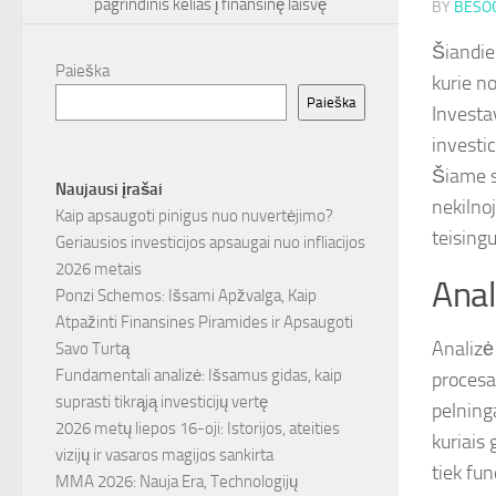
pagrindinis kelias į finansinę laisvę
BY
BESOC
Šiandie
Paieška
kurie no
Paieška
Investa
investic
Šiame s
Naujausi įrašai
nekilno
Kaip apsaugoti pinigus nuo nuvertėjimo?
teising
Geriausios investicijos apsaugai nuo infliacijos
2026 metais
Anal
Ponzi Schemos: Išsami Apžvalga, Kaip
Atpažinti Finansines Piramides ir Apsaugoti
Analizė
Savo Turtą
Fundamentali analizė: Išsamus gidas, kaip
procesas
suprasti tikrąją investicijų vertę
pelning
2026 metų liepos 16-oji: Istorijos, ateities
kuriais 
vizijų ir vasaros magijos sankirta
tiek fun
MMA 2026: Nauja Era, Technologijų