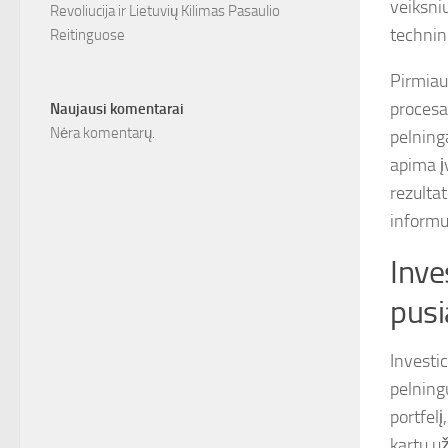
veiksniu
Revoliucija ir Lietuvių Kilimas Pasaulio
technin
Reitinguose
Pirmiau
procesas
Naujausi komentarai
Nėra komentarų.
pelninga
apima į
rezultat
informu
Inve
pusi
Investic
pelningu
portfel
kartu u