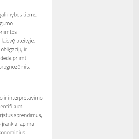
 galimybes tiems,
ingumo.
priimtos
ę laisvę ateityje.
bligacijų ir
adeda priimti
 prognozėmis.
o ir interpretavimo
entifikuoti
grįstus sprendimus,
s įrankiai apima
 ekonominius