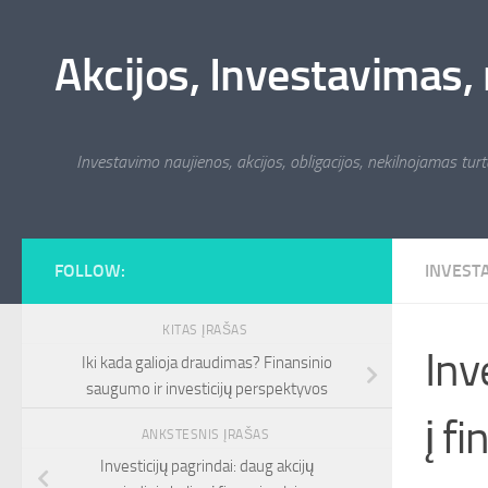
Skip to content
Akcijos, Investavimas, 
Investavimo naujienos, akcijos, obligacijos, nekilnojamas turta
FOLLOW:
INVEST
KITAS ĮRAŠAS
Inv
Iki kada galioja draudimas? Finansinio
saugumo ir investicijų perspektyvos
į f
ANKSTESNIS ĮRAŠAS
Investicijų pagrindai: daug akcijų