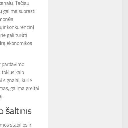
 kanalų. Tačiau
ų galima suprasti
 įmonės
 ir konkurencinį
e gali turėti
endrą ekonomikos
ir pardavimo
 tokius kaip
i signalai, kurie
as, galima greitai
ą.
 šaltinis
mos stabilios ir