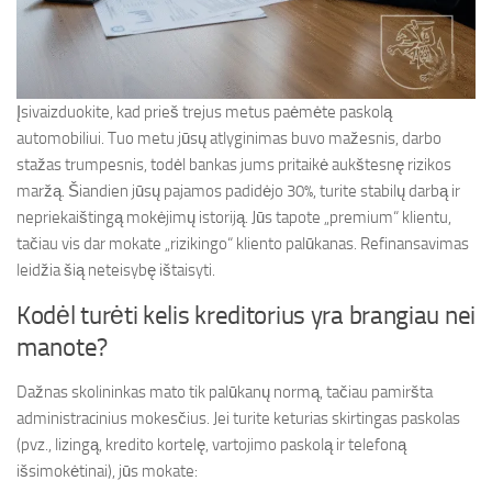
Įsivaizduokite, kad prieš trejus metus paėmėte paskolą
automobiliui. Tuo metu jūsų atlyginimas buvo mažesnis, darbo
stažas trumpesnis, todėl bankas jums pritaikė aukštesnę rizikos
maržą. Šiandien jūsų pajamos padidėjo 30%, turite stabilų darbą ir
nepriekaištingą mokėjimų istoriją. Jūs tapote „premium“ klientu,
tačiau vis dar mokate „rizikingo“ kliento palūkanas. Refinansavimas
leidžia šią neteisybę ištaisyti.
Kodėl turėti kelis kreditorius yra brangiau nei
manote?
Dažnas skolininkas mato tik palūkanų normą, tačiau pamiršta
administracinius mokesčius. Jei turite keturias skirtingas paskolas
(pvz., lizingą, kredito kortelę, vartojimo paskolą ir telefoną
išsimokėtinai), jūs mokate: