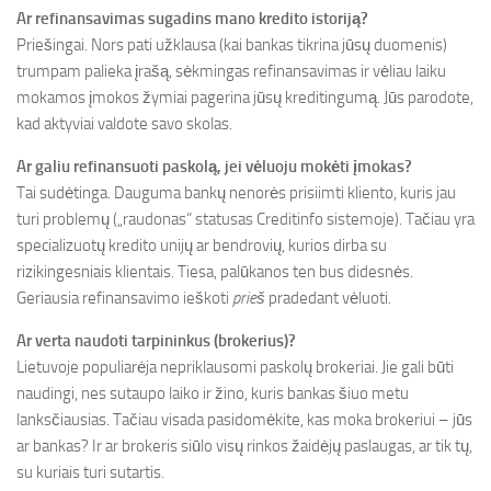
Ar refinansavimas sugadins mano kredito istoriją?
Priešingai. Nors pati užklausa (kai bankas tikrina jūsų duomenis)
trumpam palieka įrašą, sėkmingas refinansavimas ir vėliau laiku
mokamos įmokos žymiai pagerina jūsų kreditingumą. Jūs parodote,
kad aktyviai valdote savo skolas.
Ar galiu refinansuoti paskolą, jei vėluoju mokėti įmokas?
Tai sudėtinga. Dauguma bankų nenorės prisiimti kliento, kuris jau
turi problemų („raudonas“ statusas Creditinfo sistemoje). Tačiau yra
specializuotų kredito unijų ar bendrovių, kurios dirba su
rizikingesniais klientais. Tiesa, palūkanos ten bus didesnės.
Geriausia refinansavimo ieškoti
prieš
pradedant vėluoti.
Ar verta naudoti tarpininkus (brokerius)?
Lietuvoje populiarėja nepriklausomi paskolų brokeriai. Jie gali būti
naudingi, nes sutaupo laiko ir žino, kuris bankas šiuo metu
lanksčiausias. Tačiau visada pasidomėkite, kas moka brokeriui – jūs
ar bankas? Ir ar brokeris siūlo visų rinkos žaidėjų paslaugas, ar tik tų,
su kuriais turi sutartis.