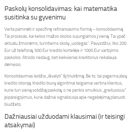
Paskolų konsolidavimas: kai matematika
susitinka su gyvenimu
Verta paminėti ir specifinę refinansavimo formą – konsolidavimą.
Tai procesas, kai kelios mažos skolos sujungiamos į vieną. Tai ypač
aktualu žmonėms, turintiems skolų „uodegas“. Pavyzdžiui, liko 200
Eur už telefoną, 500 Eur kredito kortelėje ir 1000 Eur vartojimo
paskolos. Atrodo nedaug, bet kiekvienas kreditorius reikalauja
dėmesio.
Konsolidavimas leidžia „išvalyti“ šį triukšmą. Be to, tai pagerina jūsų
kredito istoriją. Kredito biurų algoritmai teigiamai vertina klientus,
kurie turi vieną solidžią paskolą, o ne penkis smulkius „greituosius“
įsipareigojimus, kurie dažnai signalizuoja apie negebėjimą planuoti
biudžeto.
Dažniausiai užduodami klausimai (ir teisingi
atsakymai)