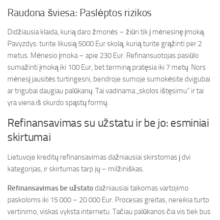
Raudona šviesa: Paslėptos rizikos
Didžiausia klaida, kurią daro žmonės – žiūri tik į mėnesinę įmoką.
Pavyzdys: turite likusią 5000 Eur skolą, kurią turite grąžinti per 2
metus. Mėnesio įmoka – apie 230 Eur. Refinansuotojas pasiūlo
sumažinti įmoką iki 100 Eur, bet terminą pratęsia iki 7 metų. Nors
mėnesį jausitės turtingesni, bendroje sumoje sumokėsite dvigubai
ar trigubai daugiau palūkanų. Tai vadinama „skolos ištęsimu“ ir tai
yra viena iš skurdo spąstų formų.
Refinansavimas su užstatu ir be jo: esminiai
skirtumai
Lietuvoje kreditų refinansavimas dažniausiai skirstomas į dvi
kategorijas, ir skirtumas tarp jų – milžiniškas.
Refinansavimas be užstato
dažniausiai taikomas vartojimo
paskoloms iki 15 000 – 20 000 Eur. Procesas greitas, nereikia turto
vertinimo, viskas vyksta internetu. Tačiau palūkanos čia vis tiek bus