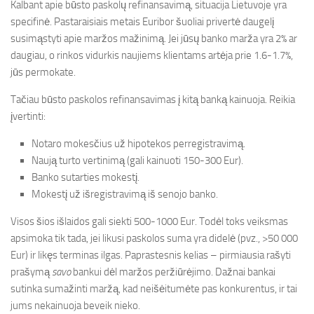
Kalbant apie būsto paskolų refinansavimą, situacija Lietuvoje yra
specifinė. Pastaraisiais metais Euribor šuoliai privertė daugelį
susimąstyti apie maržos mažinimą. Jei jūsų banko marža yra 2% ar
daugiau, o rinkos vidurkis naujiems klientams artėja prie 1.6-1.7%,
jūs permokate.
Tačiau būsto paskolos refinansavimas į kitą banką kainuoja. Reikia
įvertinti:
Notaro mokesčius už hipotekos perregistravimą.
Naują turto vertinimą (gali kainuoti 150-300 Eur).
Banko sutarties mokestį.
Mokestį už išregistravimą iš senojo banko.
Visos šios išlaidos gali siekti 500-1000 Eur. Todėl toks veiksmas
apsimoka tik tada, jei likusi paskolos suma yra didelė (pvz., >50 000
Eur) ir likęs terminas ilgas. Paprastesnis kelias – pirmiausia rašyti
prašymą
savo
bankui dėl maržos peržiūrėjimo. Dažnai bankai
sutinka sumažinti maržą, kad neišėitumėte pas konkurentus, ir tai
jums nekainuoja beveik nieko.