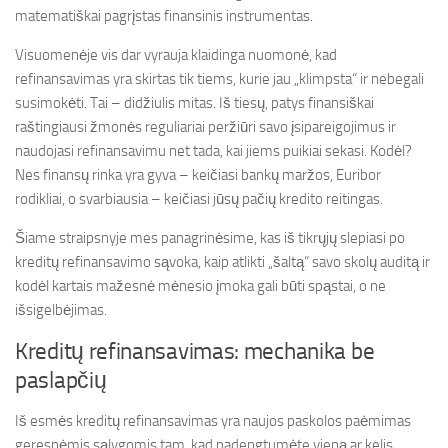
matematiškai pagrįstas finansinis instrumentas.
Visuomenėje vis dar vyrauja klaidinga nuomonė, kad
refinansavimas yra skirtas tik tiems, kurie jau „klimpsta“ ir nebegali
susimokėti. Tai – didžiulis mitas. Iš tiesų, patys finansiškai
raštingiausi žmonės reguliariai peržiūri savo įsipareigojimus ir
naudojasi refinansavimu net tada, kai jiems puikiai sekasi. Kodėl?
Nes finansų rinka yra gyva – keičiasi bankų maržos, Euribor
rodikliai, o svarbiausia – keičiasi jūsų pačių kredito reitingas.
Šiame straipsnyje mes panagrinėsime, kas iš tikrųjų slepiasi po
kreditų refinansavimo sąvoka, kaip atlikti „šaltą“ savo skolų auditą ir
kodėl kartais mažesnė mėnesio įmoka gali būti spąstai, o ne
išsigelbėjimas.
Kreditų refinansavimas: mechanika be
paslapčių
Iš esmės kreditų refinansavimas yra naujos paskolos paėmimas
geresnėmis sąlygomis tam, kad padengtumėte vieną ar kelis