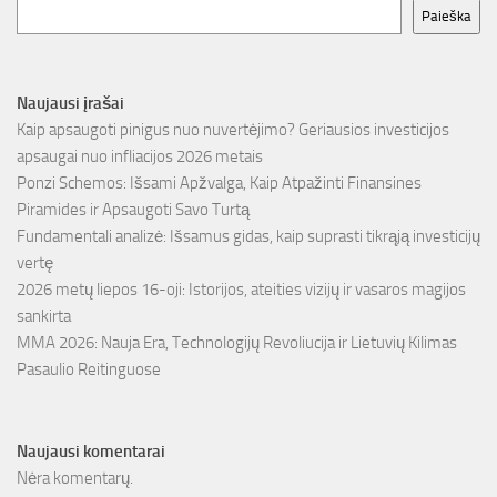
Paieška
Naujausi įrašai
Kaip apsaugoti pinigus nuo nuvertėjimo? Geriausios investicijos
apsaugai nuo infliacijos 2026 metais
Ponzi Schemos: Išsami Apžvalga, Kaip Atpažinti Finansines
Piramides ir Apsaugoti Savo Turtą
Fundamentali analizė: Išsamus gidas, kaip suprasti tikrąją investicijų
vertę
2026 metų liepos 16-oji: Istorijos, ateities vizijų ir vasaros magijos
sankirta
MMA 2026: Nauja Era, Technologijų Revoliucija ir Lietuvių Kilimas
Pasaulio Reitinguose
Naujausi komentarai
Nėra komentarų.