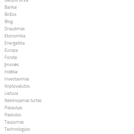
Baltijos birža
Bankai
Biržos
Blog
Draudimas
Ekonomika
Energetika
Europa
Fondai
Įmonės
Indėliai
Investavimas
Kriptovaliutos
Lietuva
Nekilnojamas turtas
Pasaulyje
Paskolos
Taupymas
Technologijos