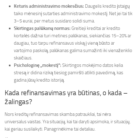
Keturis administravimo mokesčius:
Daugelis kredito įstaigų
taiko mėnesinį sutarties administravimo mokestį. Net jei tai tik
3–5 eurai, per metus susidaro solidi suma.
Skirtingas palūkanų normas:
Greitieji kreditai ar kredito
kortelės dažnai turi metines palūkanas, siekiančias 15–20% ar
daugiau, tuo tarpu refinansavus viską į vieną būsto ar
vartojimo paskolą, palūkanas galima sumažinti iki vienaženklio
skaičiaus.
Psichologinę „mokestį“:
Skirtingos mokėjimo datos kelia
stresą ir didina riziką tiesiog pamiršti atlikti pavedimą, kas
gadina jūsų kredito istoriją.
Kada refinansavimas yra būtinas, o kada –
žalingas?
Nors kreditų refinansavimas skamba patraukliai, tai nėra
universalus vaistas. Yra situacijų, kai tai daryti apsimoka, ir situacijų,
kai geriau susilaikyti. Panagrinėkime tai detaliau.