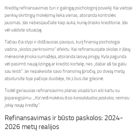
Kreditų refinansavimas turi ir galingą psichologinį poveikį. Kai vietoje
penkių skirtingų mokėjimų lieka vienas, atsiranda kontrolės
jausmas. Jūs nebesijaučiate kaip auka, kurią drasko kreditoriai. Jūs
vėl valdote situaciją.
Tačiau čia slypi ir didžiausias pavojus, kurį finansų psichologai
vadina „skolos perkrovimo“ efektu. Kai refinansuojate skolas ir jūsų
mėnesinė įmoka sumažėja, atsiranda laisvų pinigų. Kyla pagunda
vėl pasiimti naują lizingą ar kredito kortelę, nes „dabar aš tai galiu
sau leisti“. Jei nepakeisite savo finansinių įpročių, po dvejų metų
atsidursite toje pačioje duobėje, tik ji bus dar gilesnė.
Todėl geriausias refinansavimo planas visada turi eiti kartu su
įsipareigojimu:
„Kol neišmokėsiu šios konsoliduotos paskolos, neimsiu
jokių naujų kreditų“
.
Refinansavimas ir būsto paskolos: 2024-
2026 metų realijos