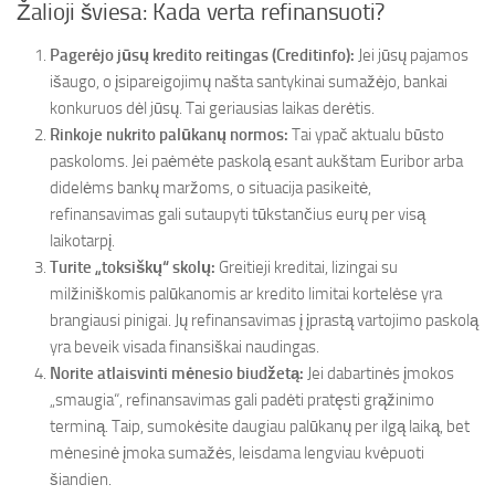
Žalioji šviesa: Kada verta refinansuoti?
Pagerėjo jūsų kredito reitingas (Creditinfo):
Jei jūsų pajamos
išaugo, o įsipareigojimų našta santykinai sumažėjo, bankai
konkuruos dėl jūsų. Tai geriausias laikas derėtis.
Rinkoje nukrito palūkanų normos:
Tai ypač aktualu būsto
paskoloms. Jei paėmėte paskolą esant aukštam Euribor arba
didelėms bankų maržoms, o situacija pasikeitė,
refinansavimas gali sutaupyti tūkstančius eurų per visą
laikotarpį.
Turite „toksiškų“ skolų:
Greitieji kreditai, lizingai su
milžiniškomis palūkanomis ar kredito limitai kortelėse yra
brangiausi pinigai. Jų refinansavimas į įprastą vartojimo paskolą
yra beveik visada finansiškai naudingas.
Norite atlaisvinti mėnesio biudžetą:
Jei dabartinės įmokos
„smaugia“, refinansavimas gali padėti pratęsti grąžinimo
terminą. Taip, sumokėsite daugiau palūkanų per ilgą laiką, bet
mėnesinė įmoka sumažės, leisdama lengviau kvėpuoti
šiandien.