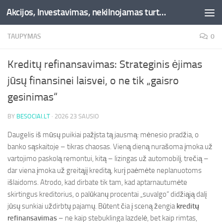
Akcijos, Investavimas, nekilnojamas turtas, kriptovaliutos - Besociai.lt
Skip to content
TAUPYMAS
0
Kreditų refinansavimas: Strateginis ėjimas
jūsų finansinei laisvei, o ne tik „gaisro
gesinimas“
BY
BESOCIAI.LT
·
2026 23 SAUSIO
Daugelis iš mūsų puikiai pažįsta tą jausmą: mėnesio pradžia, o
banko sąskaitoje – tikras chaosas. Vieną dieną nurašoma įmoka už
vartojimo paskolą remontui, kitą – lizingas už automobilį, trečią –
dar viena įmoka už greitąjį kreditą, kurį paėmėte neplanuotoms
išlaidoms. Atrodo, kad dirbate tik tam, kad aptarnautumėte
skirtingus kreditorius, o palūkanų procentai „suvalgo“ didžiąją dalį
jūsų sunkiai uždirbtų pajamų. Būtent čia į sceną žengia
kreditų
refinansavimas
– ne kaip stebuklinga lazdelė, bet kaip rimtas,