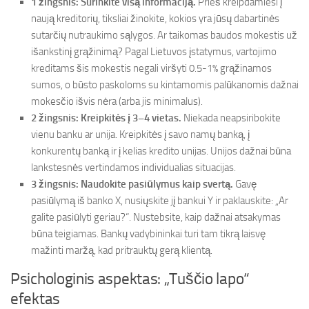
1 žingsnis: Surinkite visą informaciją.
Prieš kreipdamiesi į
naują kreditorių, tiksliai žinokite, kokios yra jūsų dabartinės
sutarčių nutraukimo sąlygos. Ar taikomas baudos mokestis už
išankstinį grąžinimą? Pagal Lietuvos įstatymus, vartojimo
kreditams šis mokestis negali viršyti 0.5-1% grąžinamos
sumos, o būsto paskoloms su kintamomis palūkanomis dažnai
mokesčio išvis nėra (arba jis minimalus).
2 žingsnis: Kreipkitės į 3–4 vietas.
Niekada neapsiribokite
vienu banku ar unija. Kreipkitės į savo namų banką, į
konkurentų banką ir į kelias kredito unijas. Unijos dažnai būna
lankstesnės vertindamos individualias situacijas.
3 žingsnis: Naudokite pasiūlymus kaip svertą.
Gavę
pasiūlymą iš banko X, nusiųskite jį bankui Y ir paklauskite: „Ar
galite pasiūlyti geriau?“. Nustebsite, kaip dažnai atsakymas
būna teigiamas. Bankų vadybininkai turi tam tikrą laisvę
mažinti maržą, kad pritrauktų gerą klientą.
Psichologinis aspektas: „Tuščio lapo“
efektas