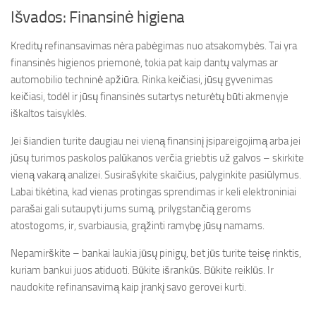
Išvados: Finansinė higiena
Kreditų refinansavimas nėra pabėgimas nuo atsakomybės. Tai yra
finansinės higienos priemonė, tokia pat kaip dantų valymas ar
automobilio techninė apžiūra. Rinka keičiasi, jūsų gyvenimas
keičiasi, todėl ir jūsų finansinės sutartys neturėtų būti akmenyje
iškaltos taisyklės.
Jei šiandien turite daugiau nei vieną finansinį įsipareigojimą arba jei
jūsų turimos paskolos palūkanos verčia griebtis už galvos – skirkite
vieną vakarą analizei. Susirašykite skaičius, palyginkite pasiūlymus.
Labai tikėtina, kad vienas protingas sprendimas ir keli elektroniniai
parašai gali sutaupyti jums sumą, prilygstančią geroms
atostogoms, ir, svarbiausia, grąžinti ramybę jūsų namams.
Nepamirškite – bankai laukia jūsų pinigų, bet jūs turite teisę rinktis,
kuriam bankui juos atiduoti. Būkite išrankūs. Būkite reiklūs. Ir
naudokite refinansavimą kaip įrankį savo gerovei kurti.