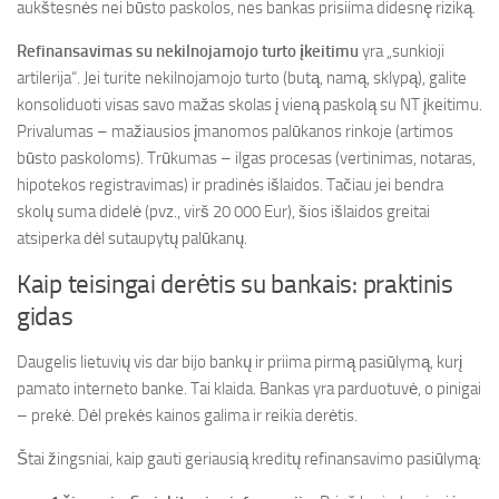
aukštesnės nei būsto paskolos, nes bankas prisiima didesnę riziką.
Refinansavimas su nekilnojamojo turto įkeitimu
yra „sunkioji
artilerija“. Jei turite nekilnojamojo turto (butą, namą, sklypą), galite
konsoliduoti visas savo mažas skolas į vieną paskolą su NT įkeitimu.
Privalumas – mažiausios įmanomos palūkanos rinkoje (artimos
būsto paskoloms). Trūkumas – ilgas procesas (vertinimas, notaras,
hipotekos registravimas) ir pradinės išlaidos. Tačiau jei bendra
skolų suma didelė (pvz., virš 20 000 Eur), šios išlaidos greitai
atsiperka dėl sutaupytų palūkanų.
Kaip teisingai derėtis su bankais: praktinis
gidas
Daugelis lietuvių vis dar bijo bankų ir priima pirmą pasiūlymą, kurį
pamato interneto banke. Tai klaida. Bankas yra parduotuvė, o pinigai
– prekė. Dėl prekės kainos galima ir reikia derėtis.
Štai žingsniai, kaip gauti geriausią kreditų refinansavimo pasiūlymą: