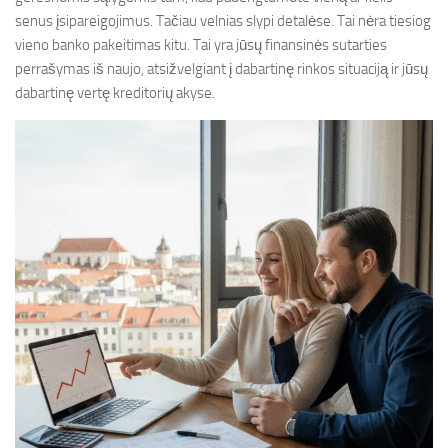
senus įsipareigojimus. Tačiau velnias slypi detalėse. Tai nėra tiesiog
vieno banko pakeitimas kitu. Tai yra jūsų finansinės sutarties
perrašymas iš naujo, atsižvelgiant į dabartinę rinkos situaciją ir jūsų
dabartinę vertę kreditorių akyse.